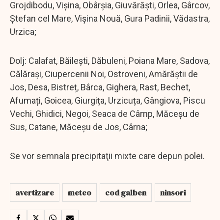
Grojdibodu, Vișina, Obârșia, Giuvărăști, Orlea, Gârcov,
Ștefan cel Mare, Vișina Nouă, Gura Padinii, Vădastra,
Urzica;
Dolj: Calafat, Băilești, Dăbuleni, Poiana Mare, Sadova,
Călărași, Ciupercenii Noi, Ostroveni, Amărăștii de
Jos, Desa, Bistreț, Bârca, Gighera, Rast, Bechet,
Afumați, Goicea, Giurgița, Urzicuța, Gângiova, Piscu
Vechi, Ghidici, Negoi, Seaca de Câmp, Măceșu de
Sus, Catane, Măceșu de Jos, Cârna;
Se vor semnala precipitaţii mixte care depun polei.
avertizare
meteo
cod galben
ninsori