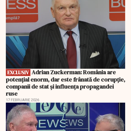
Adrian Zuckerman: România are
EXCLUSIV
potențial enorm, dar este frânată de corupție,
companii de stat și influența propagandei
ruse
17 FEBRUARIE 2026
EXCLUSIV