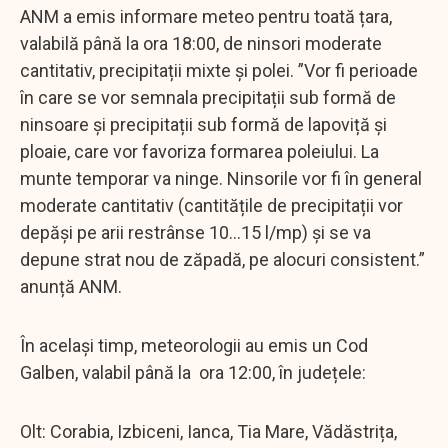
ANM a emis informare meteo pentru toată țara,
valabilă până la ora 18:00, de ninsori moderate
cantitativ, precipitații mixte și polei. ”Vor fi perioade
în care se vor semnala precipitații sub formă de
ninsoare și precipitații sub formă de lapoviță și
ploaie, care vor favoriza formarea poleiului. La
munte temporar va ninge. Ninsorile vor fi în general
moderate cantitativ (cantitățile de precipitații vor
depăși pe arii restrânse 10…15 l/mp) și se va
depune strat nou de zăpadă, pe alocuri consistent.”
anunță ANM.
În același timp, meteorologii au emis un Cod
Galben, valabil până la ora 12:00, în județele:
Olt: Corabia, Izbiceni, Ianca, Tia Mare, Vădăstrița,