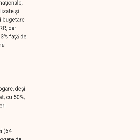
naţionale,
lizate şi
ri bugetare
RR, dar
13% faţă de
me
ogare, deşi
at, cu 50%,
eri
i (64
rogare de