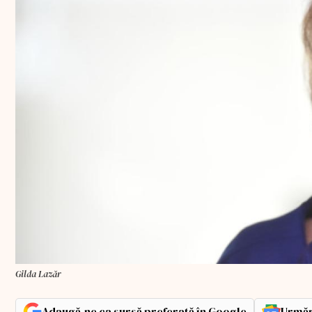
Gilda Lazăr
Adaugă-ne ca sursă preferată în Google
Urmăr