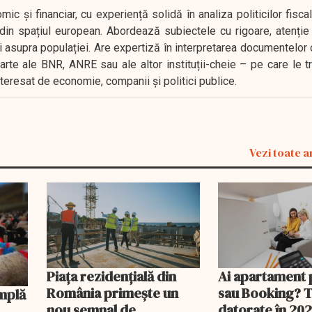
 și financiar, cu experiență solidă în analiza politicilor fiscal
in spațiul european. Abordează subiectele cu rigoare, atenție l
i asupra populației. Are expertiză în interpretarea documentelor 
oarte ale BNR, ANRE sau ale altor instituții-cheie – pe care le 
interesat de economie, companii și politici publice.
Vezi toate a
Piața rezidențială din
Ai apartament 
România primește un
sau Booking? 
nou semnal de
datorate în 202