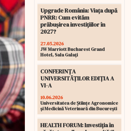
Upgrade România: Viața după
PNRR: Cum evităm
prăbușirea investițiilor în
2027?
27.05.2026
JW Marriott Bucharest Grand
Hotel, Sala Galați
CONFERINȚA
UNIVERSITĂȚILOR EDIȚIA A
VI-A
10.06.2026
Universitatea de Științe Agronomice
și Medicină Veterinară din București
HEALTH FORUM: Investiția în