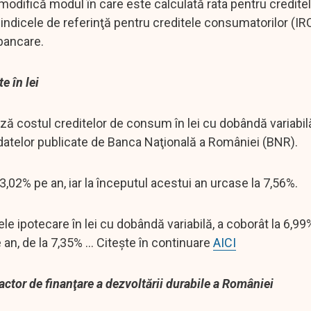
modifică modul în care este calculată rata pentru creditele
 indicele de referinţă pentru creditele consumatorilor (IR
rbancare.
e în lei
ază costul creditelor de consum în lei cu dobândă variabil
m datelor publicate de Banca Naţională a României (BNR).
 3,02% pe an, iar la începutul acestui an urcase la 7,56%.
ditele ipotecare în lei cu dobândă variabilă, a coborât la 6,9
 an, de la 7,35% ... Citește în continuare
AICI
factor de finanţare a dezvoltării durabile a României