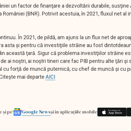
âniei un factor de finanţare a dezvoltării durabile, susţine
României (BNR). Potrivit acestuia, în 2021, fluxul net al in
continuu. În 2021, de pildă, am ajuns la un flux net de apro
 asta şi pentru că investiţiile străine au fost dintotdeaun
in această ţară. Sigur că problema investiţiilor străine es
e ai noştri, ai noştri tineri care fac PIB pentru alte ţări ş
ral cu forţă de muncă puternică, cu chef de muncă şi cu p
. Citește mai departe
AICI
Google News
e și pe
și în aplicațiile mobile