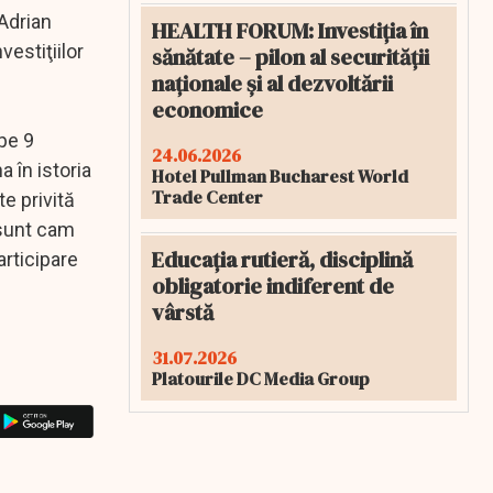
 Adrian
HEALTH FORUM: Investiția în
vestiţiilor
sănătate – pilon al securității
naționale și al dezvoltării
economice
ape 9
24.06.2026
a în istoria
Hotel Pullman Bucharest World
Trade Center
te privită
i sunt cam
Educația rutieră, disciplină
articipare
obligatorie indiferent de
vârstă
31.07.2026
Platourile DC Media Group