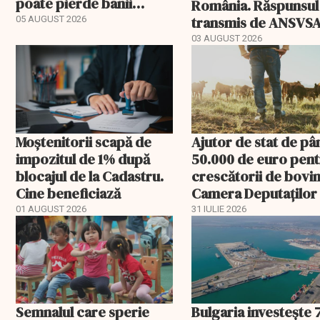
poate pierde banii
România. Răspunsul
ceruți statului
transmis de ANSVS
05 AUGUST 2026
03 AUGUST 2026
Moștenitorii scapă de
Ajutor de stat de pâ
impozitul de 1% după
50.000 de euro pen
blocajul de la Cadastru.
crescătorii de bovin
Cine beneficiază
Camera Deputaților
aprobat schema
01 AUGUST 2026
31 IULIE 2026
Semnalul care sperie
Bulgaria investește 