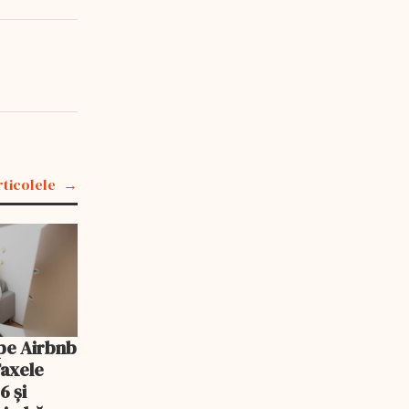
rticolele
pe Airbnb
Taxele
6 și