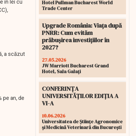
 în lei cu
Hotel Pullman Bucharest World
Trade Center
CC),
Upgrade România: Viața după
PNRR: Cum evităm
prăbușirea investițiilor în
2027?
ă, a scăzut
27.05.2026
JW Marriott Bucharest Grand
Hotel, Sala Galați
CONFERINȚA
UNIVERSITĂȚILOR EDIȚIA A
9% pe an, de
VI-A
10.06.2026
Universitatea de Științe Agronomice
și Medicină Veterinară din București