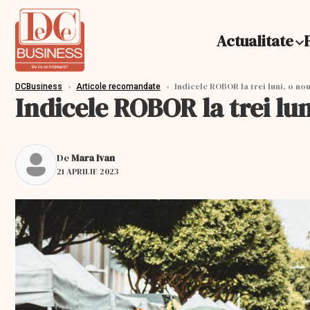
Actualitate
›
›
Indicele ROBOR la trei luni, o no
DCBusiness
Articole recomandate
Indicele ROBOR la trei lu
De
Mara Ivan
21 APRILIE 2023