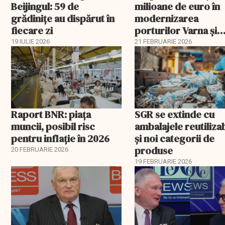
Beijingul: 59 de
milioane de euro în
grădinițe au dispărut în
modernizarea
fiecare zi
porturilor Varna și
Burgas
19 IULIE 2026
21 FEBRUARIE 2026
Raport BNR: piața
SGR se extinde cu
muncii, posibil risc
ambalajele reutiliza
pentru inflație în 2026
și noi categorii de
produse
20 FEBRUARIE 2026
19 FEBRUARIE 2026
EXCLUSIV
EXCLUSIV