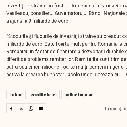
Investiţiile străine au fost dintotdeauna în istoria Rom
Vasilescu, consilierul Guvernatorului Băncii Naţionale a 
a ajuns la 9 miliarde de euro.
"Stocurile şi fluxurile de investiţii străine au crescut 
miliarde de euro. Este foarte mult pentru România la ora
României un factor de finanţare a dezvoltării durabile d
diferit de problema remiterilor. Remiterile sunt trimise d
patru sau cinci milioane, foarte mulţi, oameni în gene
activă la crearea bunăstării acolo unde lucrează ei. ...
robor
credite in lei
indice bancar
Urmăriți-n