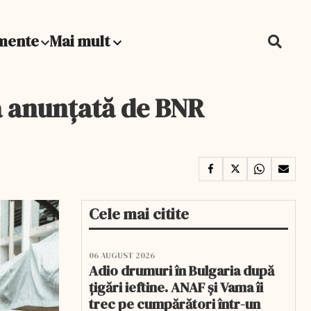
mente
Mai mult
ea anunțată de BNR
Cele mai citite
06 AUGUST 2026
Adio drumuri în Bulgaria după
țigări ieftine. ANAF și Vama îi
trec pe cumpărători într-un