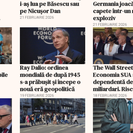
i-aș lua pe Băsescu sau
Germania joacă
pe Nicușor Dan
capete într-u
exploziv
21 FEBRUARIE 2026
21 FEBRUARIE 2026
Ray Dalio: ordinea
The Wall Street
bile
mondială de după 1945
Economia SUA 
s-a prăbușit și începe o
dependentă d
nouă eră geopolitică
miliardari. Ris
pentru burse ș
19 FEBRUARIE 2026
18 FEBRUARIE 2026