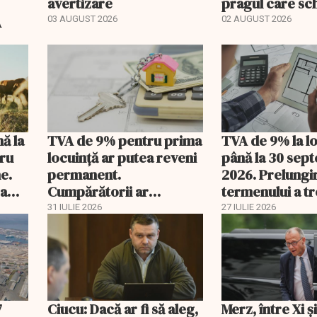
avertizare
pragul care s
regimul fiscal
A
03 AUGUST 2026
02 AUGUST 2026
nă la
TVA de 9% pentru prima
TVA de 9% la l
tru
locuință ar putea reveni
până la 30 sep
e.
permanent.
2026. Prelungi
 a
Cumpărătorii ar
termenului a t
economisi zeci de mii de
comisia din Pa
31 IULIE 2026
27 IULIE 2026
lei
7
Ciucu: Dacă ar fi să aleg,
Merz, între Xi 