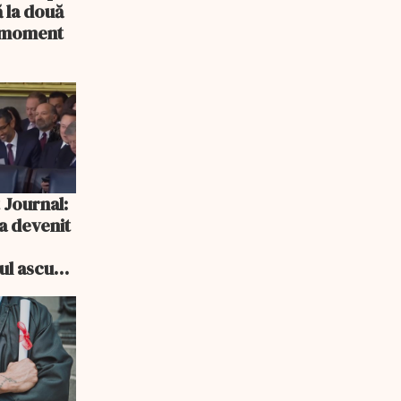
 la două
n moment
 Journal:
a devenit
e
cul ascuns
i consum