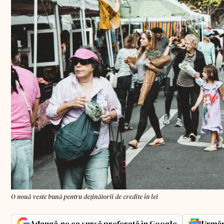
O nouă veste bună pentru deținătorii de credite în lei
Adaugă-ne ca sursă preferată în Google
Urmăr