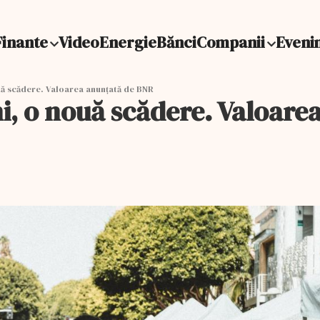
Finante
Video
Energie
Bănci
Companii
Eveni
uă scădere. Valoarea anunțată de BNR
ni, o nouă scădere. Valoar