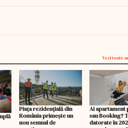
Vezi toate a
Piața rezidențială din
Ai apartament 
România primește un
sau Booking? 
nou semnal de
datorate în 202