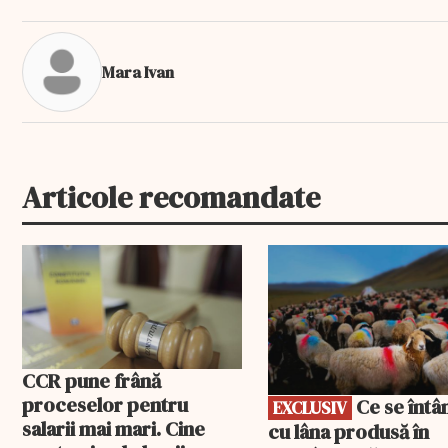
Mara Ivan
Articole recomandate
EXCLUSIV
CCR pune frână
proceselor pentru
Ce se întâmplă
EXCLUSIV
salarii mai mari. Cine
cu lâna produsă în