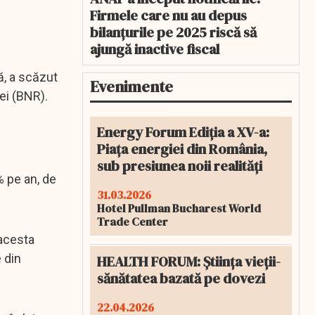
Firmele care nu au depus
bilanțurile pe 2025 riscă să
ajungă inactive fiscal
ă, a scăzut
Evenimente
ei (BNR).
Energy Forum Ediția a XV-a:
Piața energiei din România,
sub presiunea noii realități
7% pe an, de
31.03.2026
Hotel Pullman Bucharest World
Trade Center
 acesta
 din
HEALTH FORUM: Știința vieții-
sănătatea bazată pe dovezi
22.04.2026