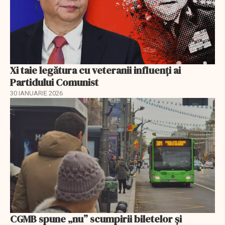
Xi taie legătura cu veteranii influenți ai
Partidului Comunist
30 IANUARIE 2026
CGMB spune „nu” scumpirii biletelor și