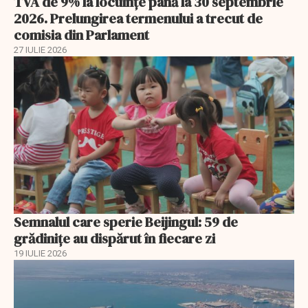
TVA de 9% la locuințe până la 30 septembrie
2026. Prelungirea termenului a trecut de
comisia din Parlament
27 IULIE 2026
Semnalul care sperie Beijingul: 59 de
grădinițe au dispărut în fiecare zi
19 IULIE 2026