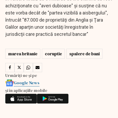
achiziţionate cu "averi dubioase" şi susţine că nu
este vorba decât de "partea vizibilă a aisbergului",
întrucât "87.000 de proprietăţi din Anglia şi Ţara
Galilor aparţin unor societăţi înregistrate în
jurisdicţii care practică secretul bancar"
marea britanie
coruptie
spalere de bani
Urmăriți-ne și pe
Google News
și în aplicațiile mobile