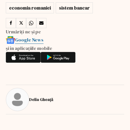
economia romaniei
sistem bancar
Urmăriți-ne și pe
Google News
și în aplicațiile mobile
Delia Gheață