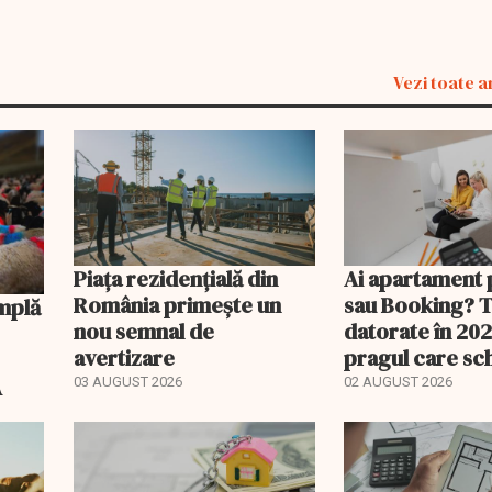
Vezi toate a
Piața rezidențială din
Ai apartament 
România primește un
sau Booking? 
nou semnal de
datorate în 202
avertizare
pragul care s
regimul fiscal
A
03 AUGUST 2026
02 AUGUST 2026