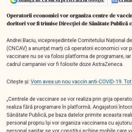
Operatorii economici vor organiza centre de vaccina
doritori vor fi trimise Direcției de Sănătate Publică 
Andrei Baciu, vicepreședintele Comitetului Național d
(CNCAV) a anunțat marți că operatorii economici vor p
vaccinare nu se va folosi platforma de programare, iar
cadrul campaniei vor fi folosite doze AstraZeneca.
Citește și:
Vom avea un nou vaccin anti-COVID-19. Tot c
„Centrele de vaccinare se vor realiza prin grija operat
realiza fără programare în platformă. Angajatorii întocm
Sănătate Publică, pe baza datelor primite aceasta reali
personal propriu își vor organiza vaccinarea cu ajutorul
personal sanitar se vor constitui echipe mobile care v