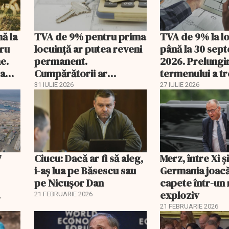
nă la
TVA de 9% pentru prima
TVA de 9% la l
tru
locuință ar putea reveni
până la 30 sep
e.
permanent.
2026. Prelungi
 a
Cumpărătorii ar
termenului a t
economisi zeci de mii de
comisia din Pa
31 IULIE 2026
27 IULIE 2026
lei
7
Ciucu: Dacă ar fi să aleg,
Merz, între Xi 
i-aș lua pe Băsescu sau
Germania joacă
pe Nicușor Dan
capete într-u
exploziv
21 FEBRUARIE 2026
21 FEBRUARIE 2026