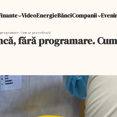
Finante
Video
Energie
Bănci
Companii
Eveni
ră programare. Cum se procedează
uncă, fără programare. Cum