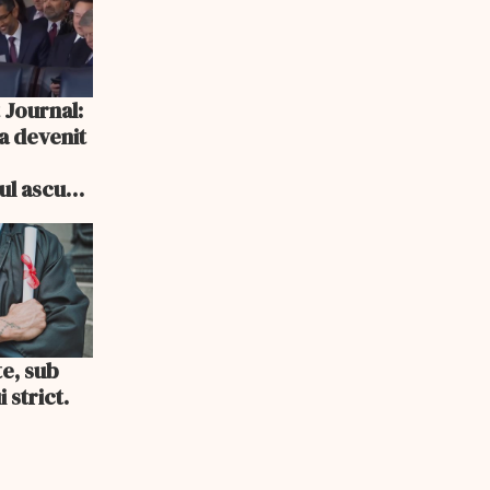
 Journal:
a devenit
e
cul ascuns
i consum
te, sub
 strict.