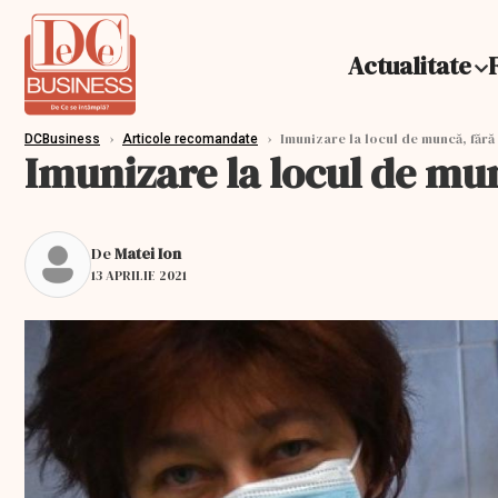
Actualitate
›
›
Imunizare la locul de muncă, fă
DCBusiness
Articole recomandate
Imunizare la locul de m
De
Matei Ion
13 APRILIE 2021