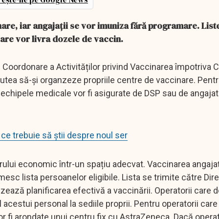
re, iar angajații se vor imuniza fără programare. List
care vor livra dozele de vaccin.
e Coordonare a Activităților privind Vaccinarea împotriva
utea să-și organzeze propriile centre de vaccinare. Pent
 echipele medicale vor fi asigurate de DSP sau de angajato
e trebuie să știi despre noul ser
orului economic într-un spațiu adecvat. Vaccinarea angajaț
esc lista persoanelor eligibile. Lista se trimite către Dir
zează planificarea efectivă a vaccinării. Operatorii care d
 acestui personal la sediile proprii. Pentru operatorii care
or fi arondate unui centru fix cu AstraZeneca. Dacă operat