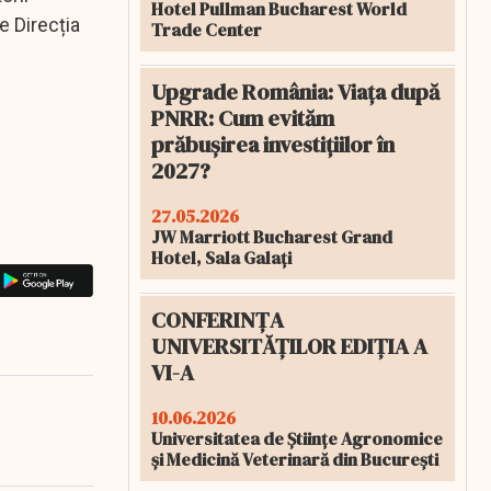
Hotel Pullman Bucharest World
e Direcția
Trade Center
Upgrade România: Viața după
PNRR: Cum evităm
prăbușirea investițiilor în
2027?
27.05.2026
JW Marriott Bucharest Grand
Hotel, Sala Galați
CONFERINȚA
UNIVERSITĂȚILOR EDIȚIA A
VI-A
10.06.2026
Universitatea de Științe Agronomice
și Medicină Veterinară din București