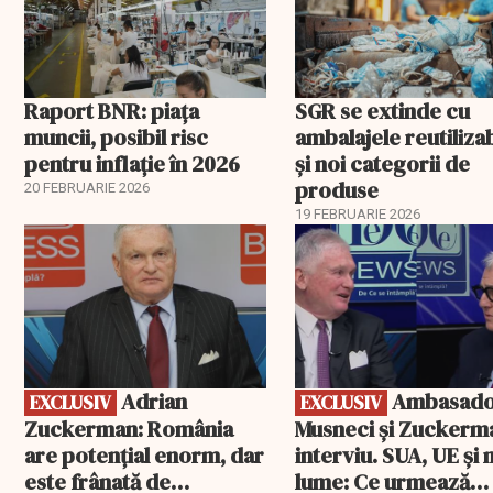
Raport BNR: piața
SGR se extinde cu
muncii, posibil risc
ambalajele reutiliza
pentru inflație în 2026
și noi categorii de
produse
20 FEBRUARIE 2026
19 FEBRUARIE 2026
EXCLUSIV
EXCLUSIV
Adrian
Ambasadorii
EXCLUSIV
EXCLUSIV
Zuckerman: România
Musneci și Zuckerm
are potențial enorm, dar
interviu. SUA, UE și
este frânată de
lume: Ce urmează