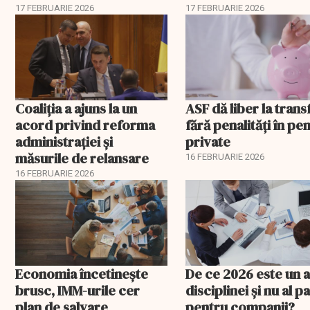
corupție, companii de
pentru România
17 FEBRUARIE 2026
17 FEBRUARIE 2026
stat și influența
propagandei ruse
Coaliția a ajuns la un
ASF dă liber la trans
acord privind reforma
fără penalități în pen
administrației și
private
măsurile de relansare
16 FEBRUARIE 2026
16 FEBRUARIE 2026
Economia încetinește
De ce 2026 este un a
brusc, IMM-urile cer
disciplinei și nu al pa
plan de salvare
pentru companii?