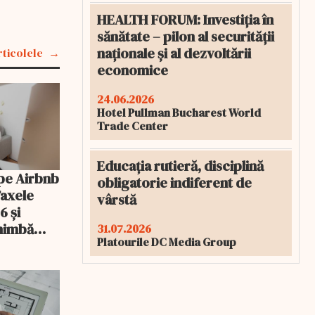
HEALTH FORUM: Investiția în
sănătate – pilon al securității
naționale și al dezvoltării
rticolele
economice
24.06.2026
Hotel Pullman Bucharest World
Trade Center
Educația rutieră, disciplină
pe Airbnb
obligatorie indiferent de
Taxele
vârstă
6 și
chimbă
31.07.2026
Platourile DC Media Group