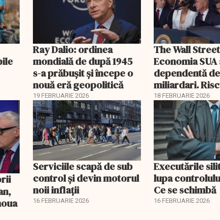
Ray Dalio: ordinea
The Wall Street
bile
mondială de după 1945
Economia SUA 
s-a prăbușit și începe o
dependentă d
nouă eră geopolitică
miliardari. Ris
pentru burse ș
19 FEBRUARIE 2026
18 FEBRUARIE 2026
Serviciile scapă de sub
Executările sili
control și devin motorul
lupa controlului
noii inflații
Ce se schimbă
an,
 noua
16 FEBRUARIE 2026
16 FEBRUARIE 2026