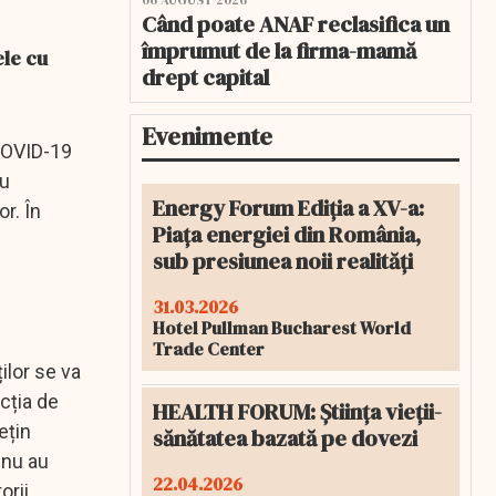
06 AUGUST 2026
Când poate ANAF reclasifica un
împrumut de la firma-mamă
ele cu
drept capital
Evenimente
 COVID-19
ru
Energy Forum Ediția a XV-a:
r. În
Piața energiei din România,
sub presiunea noii realități
31.03.2026
Hotel Pullman Bucharest World
Trade Center
ilor se va
ecția de
HEALTH FORUM: Știința vieții-
ețin
sănătatea bazată pe dovezi
 nu au
22.04.2026
orii