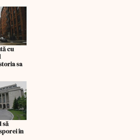
tă cu
l
storia sa
l să
sporei în