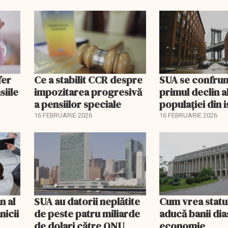
fer
Ce a stabilit CCR despre
SUA se confrun
siile
impozitarea progresivă
primul declin a
a pensiilor speciale
populației din i
16 FEBRUARIE 2026
16 FEBRUARIE 2026
n al
SUA au datorii neplătite
Cum vrea statu
nicii
de peste patru miliarde
aducă banii dia
de dolari către ONU
economie