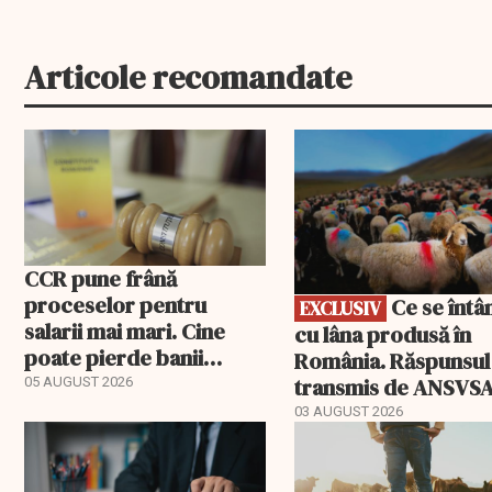
Articole recomandate
EXCLUSIV
CCR pune frână
proceselor pentru
Ce se întâmplă
EXCLUSIV
salarii mai mari. Cine
cu lâna produsă în
poate pierde banii
România. Răspunsul
ceruți statului
transmis de ANSVS
05 AUGUST 2026
03 AUGUST 2026