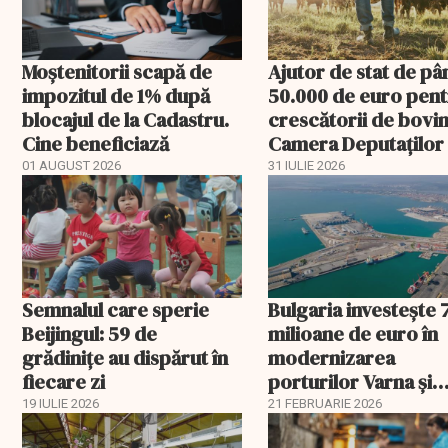
Moștenitorii scapă de
Ajutor de stat de pâ
impozitul de 1% după
50.000 de euro pen
blocajul de la Cadastru.
crescătorii de bovin
Cine beneficiază
Camera Deputaților
aprobat schema
01 AUGUST 2026
31 IULIE 2026
Semnalul care sperie
Bulgaria investește 
Beijingul: 59 de
milioane de euro în
grădinițe au dispărut în
modernizarea
fiecare zi
porturilor Varna și
Burgas
19 IULIE 2026
21 FEBRUARIE 2026