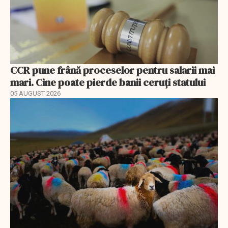
CCR pune frână proceselor pentru salarii mai
mari. Cine poate pierde banii ceruți statului
05 AUGUST 2026
EXCLUSIV