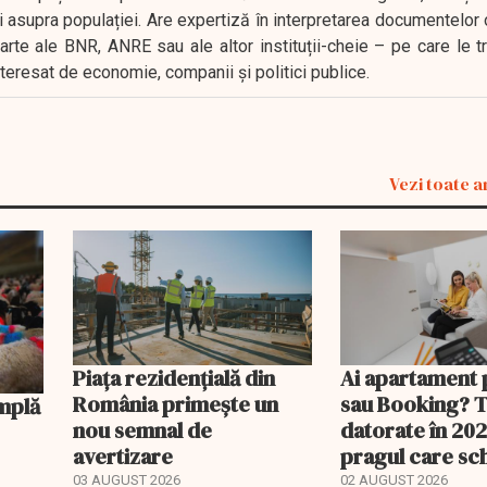
i asupra populației. Are expertiză în interpretarea documentelor 
oarte ale BNR, ANRE sau ale altor instituții-cheie – pe care le 
interesat de economie, companii și politici publice.
Vezi toate a
Piața rezidențială din
Ai apartament 
România primește un
sau Booking? 
nou semnal de
datorate în 202
avertizare
pragul care s
regimul fiscal
A
03 AUGUST 2026
02 AUGUST 2026