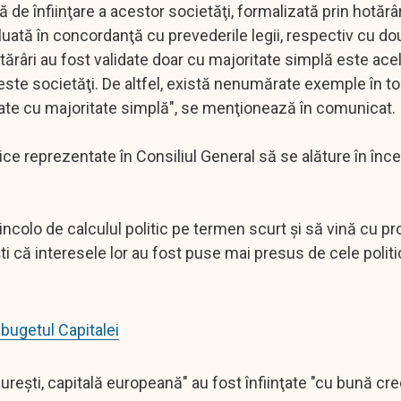
 de înfiinţare a acestor societăţi, formalizată prin hotărâr
 luată în concordanţă cu prevederile legii, respectiv cu do
otărâri au fost validate doar cu majoritate simplă este ace
ste societăţi. De altfel, există nenumărate exemple în toa
inţate cu majoritate simplă", se menţionează în comunicat.
litice reprezentate în Consiliul General să se alăture în înc
dincolo de calculul politic pe termen scurt şi să vină cu p
i că interesele lor au fost puse mai presus de cele politi
 bugetul Capitalei
reşti, capitală europeană" au fost înfiinţate "cu bună cred