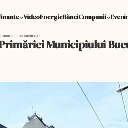
Finante
Video
Energie
Bănci
Companii
Eveni
i Municipiului București
Primăriei Municipiului Buc