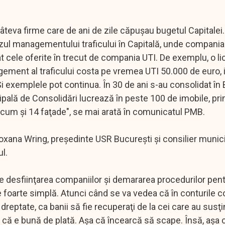
teva firme care de ani de zile căpuşau bugetul Capitalei. 
cazul managementului traficului în Capitală, unde compania
t cele oferite în trecut de compania UTI. De exemplu, o l
gement al traficului costa pe vremea UTI 50.000 de euro, i
Şi exemplele pot continua. În 30 de ani s-au consolidat în
cipală de Consolidări lucrează în peste 100 de imobile, pr
recum şi 14 faţade", se mai arată în comunicatul PMB.
xana Wring, preşedinte USR Bucureşti şi consilier munici
ul.
me desfiinţarea companiilor şi demararea procedurilor pen
ste foarte simplă. Atunci când se va vedea că în conturile 
reptate, ca banii să fie recuperaţi de la cei care au susţi
tie că e bună de plată. Aşa că încearcă să scape. Însă, aşa