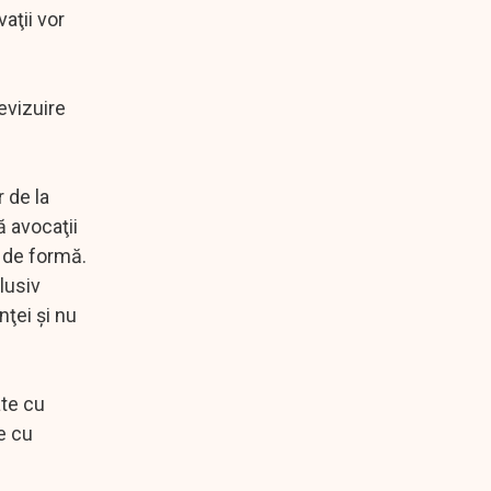
aţii vor
evizuire
 de la
ă avocaţii
e de formă.
lusiv
nţei şi nu
ate cu
te cu