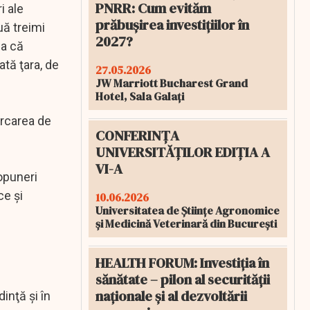
PNRR: Cum evităm
i ale
prăbușirea investițiilor în
uă treimi
2027?
la că
tă ţara, de
27.05.2026
JW Marriott Bucharest Grand
Hotel, Sala Galați
ercarea de
CONFERINȚA
UNIVERSITĂȚILOR EDIȚIA A
VI-A
ropuneri
ce şi
10.06.2026
Universitatea de Științe Agronomice
și Medicină Veterinară din București
HEALTH FORUM: Investiția în
sănătate – pilon al securității
naționale și al dezvoltării
inţă şi în