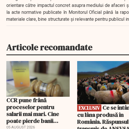
orientare către impactul concret asupra mediului de afaceri ș
la acte normative publicate în Monitorul Oficial până la rap
materiale clare, bine structurate și relevante pentru publicul 
Articole recomandate
EXCLUSIV
CCR pune frână
proceselor pentru
Ce se întâmplă
EXCLUSIV
salarii mai mari. Cine
cu lâna produsă în
poate pierde banii
România. Răspunsul
ceruți statului
transmis de ANSVS
05 AUGUST 2026