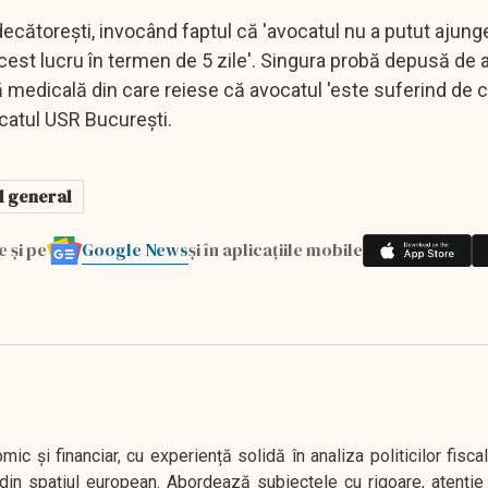
cătoreşti, invocând faptul că 'avocatul nu a putut ajunge
cest lucru în termen de 5 zile'. Singura probă depusă de a
medicală din care reiese că avocatul 'este suferind de c
icatul USR Bucureşti.
l general
Google News
e și pe
și în aplicațiile mobile
 și financiar, cu experiență solidă în analiza politicilor fiscal
in spațiul european. Abordează subiectele cu rigoare, atenție l