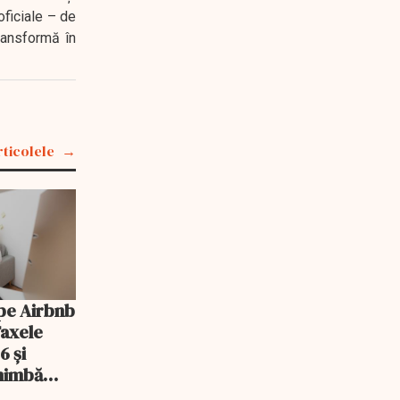
oficiale – de
transformă în
rticolele
pe Airbnb
Taxele
6 și
chimbă