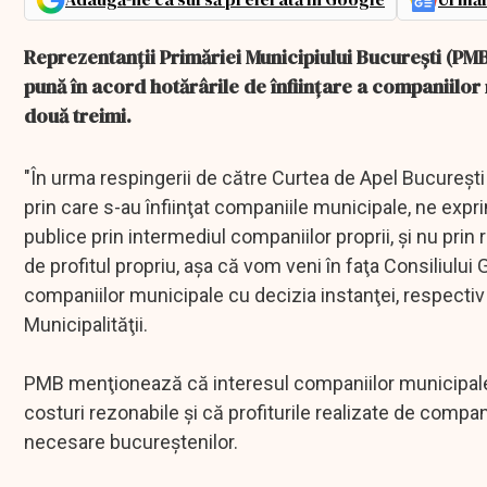
Reprezentanţii Primăriei Municipiului Bucureşti (PMB
pună în acord hotărârile de înfiinţare a companiilor
două treimi.
"În urma respingerii de către Curtea de Apel Bucureşti a
prin care s-au înfiinţat companiile municipale, ne expr
publice prin intermediul companiilor proprii, şi nu pr
de profitul propriu, aşa că vom veni în faţa Consiliului 
companiilor municipale cu decizia instanţei, respectiv
Municipalităţii.
PMB menţionează că interesul companiilor municipale nu
costuri rezonabile şi că profiturile realizate de compani
necesare bucureştenilor.