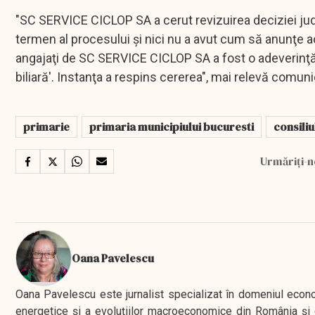
"SC SERVICE CICLOP SA a cerut revizuirea deciziei jude
termen al procesului şi nici nu a avut cum să anunţe a
angajaţi de SC SERVICE CICLOP SA a fost o adeverinţă 
biliară'. Instanţa a respins cererea", mai relevă comun
primarie
primaria municipiului bucuresti
consiliu
Urmăriți-n
Oana Pavelescu
Oana Pavelescu este jurnalist specializat în domeniul economic
energetice și a evoluțiilor macroeconomice din România și d