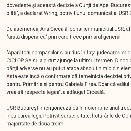
dovedeşte şi această decizie a Curţii de Apel Bucureşti,
plăti", a declarat Wring, potrivit unui comunicat al USR
De asemenea, Ana Ciceală, consilier municipal USR, afi
"arată disperarea" prin care trece primarul general.
"Apărătorii companiilor s-au dus în faţa judecătorilor 
CICLOP SA nu a putut ajunge la ultimul termen. Dincolo 
părţii adverse nu au putut ataca absolut nimic din ele
Asta este încă o confirmare că temeinicia deciziei privin
pentru Primărie şi pentru Gabriela Firea. Doar că edilul
vrea să respecte legea", a adăugat Ciceală.
USR Bucureşti menţionează că în noiembrie anul trecut
încălcarea legii. Potrivit sursei citate, hotărârile de Co
majoritate de două treimi.