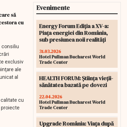
Evenimente
care să
acestora cu
Energy Forum Ediția a XV-a:
Piața energiei din România,
sub presiunea noii realități
 consiliu
31.03.2026
crări
Hotel Pullman Bucharest World
te exclusiv
Trade Center
iinţare ale
unicat al
HEALTH FORUM: Știința vieții-
sănătatea bazată pe dovezi
22.04.2026
calitate cu
Hotel Pullman Bucharest World
Trade Center
e proiecte
Upgrade România: Viața după