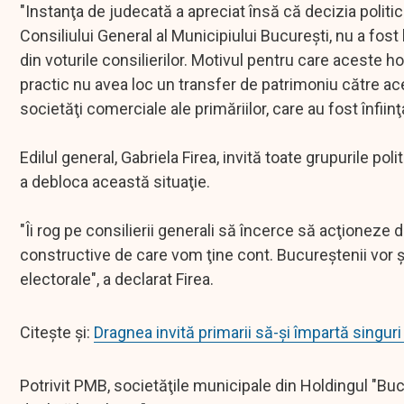
"Instanţa de judecată a apreciat însă că decizia politică
Consiliului General al Municipiului Bucureşti, nu a fost
din voturile consilierilor. Motivul pentru care aceste h
practic nu avea loc un transfer de patrimoniu către ace
societăţi comerciale ale primăriilor, care au fost înfi
Edilul general, Gabriela Firea, invită toate grupurile po
a debloca această situaţie.
"Îi rog pe consilierii generali să încerce să acţioneze 
constructive de care vom ţine cont. Bucureştenii vor şt
electorale", a declarat Firea.
Citește și:
Dragnea invită primarii să-și împartă singuri
Potrivit PMB, societăţile municipale din Holdingul "Bucu