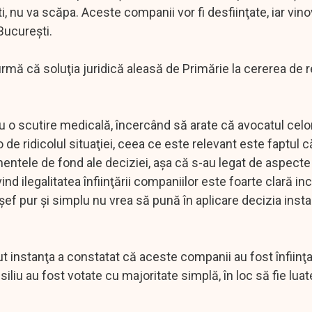
 nu va scăpa. Aceste companii vor fi desfiinţate, iar vinov
 Bucureşti.
rmă că soluţia juridică aleasă de Primărie la cererea de r
cu o scutire medicală, încercând să arate că avocatul celor
de ridicolul situaţiei, ceea ce este relevant este faptul c
mentele de fond ale deciziei, aşa că s-au legat de aspect
d ilegalitatea înfiinţării companiilor este foarte clară inc
 şef pur şi simplu nu vrea să pună în aplicare decizia insta
 instanţa a constatat că aceste companii au fost înfiinţ
nsiliu au fost votate cu majoritate simplă, în loc să fie lua