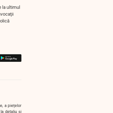
 la ultimul
vocaţii
olică
e, a piețelor
a detaliu și