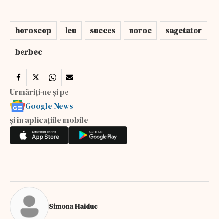
horoscop
leu
succes
noroc
sagetator
berbec
Urmăriți-ne și pe
Google News
și în aplicațiile mobile
Simona Haiduc