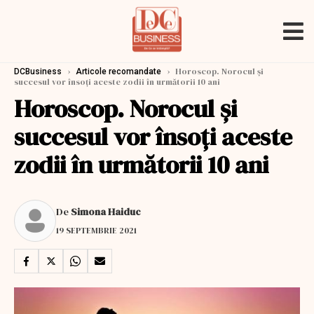
›
›
Horoscop. Norocul și
DCBusiness
Articole recomandate
succesul vor însoți aceste zodii în următorii 10 ani
Horoscop. Norocul și
succesul vor însoți aceste
zodii în următorii 10 ani
De
Simona Haiduc
19 SEPTEMBRIE 2021