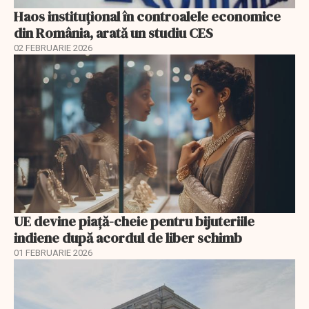
Haos instituțional în controalele economice
din România, arată un studiu CES
02 FEBRUARIE 2026
UE devine piață-cheie pentru bijuteriile
indiene după acordul de liber schimb
01 FEBRUARIE 2026