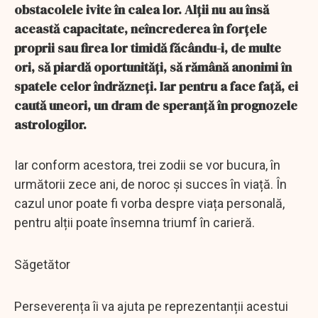
obstacolele ivite în calea lor. Alții nu au însă
această capacitate, neîncrederea în forțele
proprii sau firea lor timidă făcându-i, de multe
ori, să piardă oportunități, să rămână anonimi în
spatele celor îndrăzneți. Iar pentru a face față, ei
caută uneori, un dram de speranță în prognozele
astrologilor.
Iar conform acestora, trei zodii se vor bucura, în
următorii zece ani, de noroc și succes în viață. În
cazul unor poate fi vorba despre viața personală,
pentru alții poate însemna triumf în carieră.
Săgetător
Perseverența îi va ajuta pe reprezentanții acestui