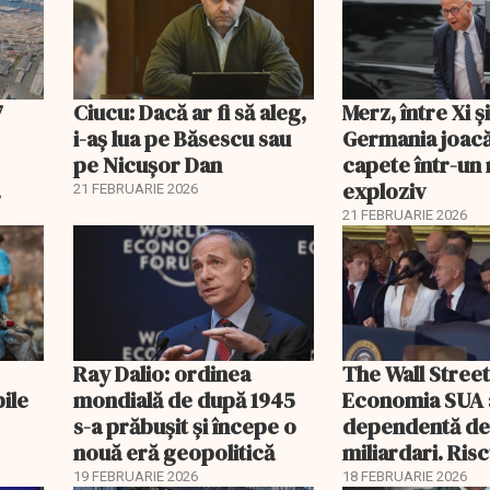
7
Ciucu: Dacă ar fi să aleg,
Merz, între Xi 
i-aș lua pe Băsescu sau
Germania joacă
pe Nicușor Dan
capete într-u
exploziv
21 FEBRUARIE 2026
21 FEBRUARIE 2026
Ray Dalio: ordinea
The Wall Street
bile
mondială de după 1945
Economia SUA 
s-a prăbușit și începe o
dependentă d
nouă eră geopolitică
miliardari. Ris
pentru burse ș
19 FEBRUARIE 2026
18 FEBRUARIE 2026