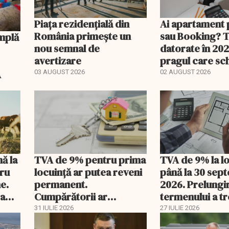
Piața rezidențială din
Ai apartament 
România primește un
sau Booking? 
nou semnal de
datorate în 202
avertizare
pragul care s
regimul fiscal
A
03 AUGUST 2026
02 AUGUST 2026
nă la
TVA de 9% pentru prima
TVA de 9% la l
tru
locuință ar putea reveni
până la 30 sep
e.
permanent.
2026. Prelungi
 a
Cumpărătorii ar
termenului a t
economisi zeci de mii de
comisia din Pa
31 IULIE 2026
27 IULIE 2026
lei