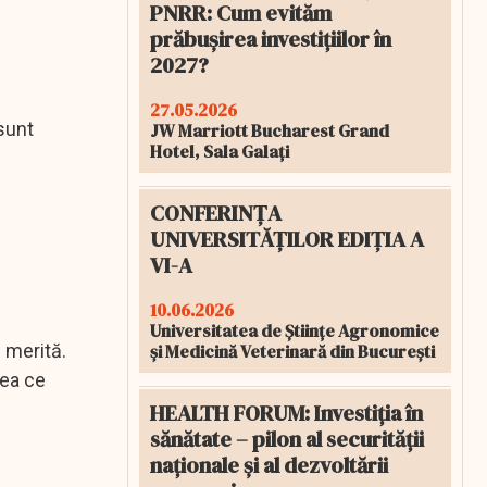
PNRR: Cum evităm
prăbușirea investițiilor în
2027?
27.05.2026
 sunt
JW Marriott Bucharest Grand
Hotel, Sala Galați
CONFERINȚA
UNIVERSITĂȚILOR EDIȚIA A
VI-A
10.06.2026
Universitatea de Științe Agronomice
și Medicină Veterinară din București
 merită.
eea ce
HEALTH FORUM: Investiția în
sănătate – pilon al securității
naționale și al dezvoltării