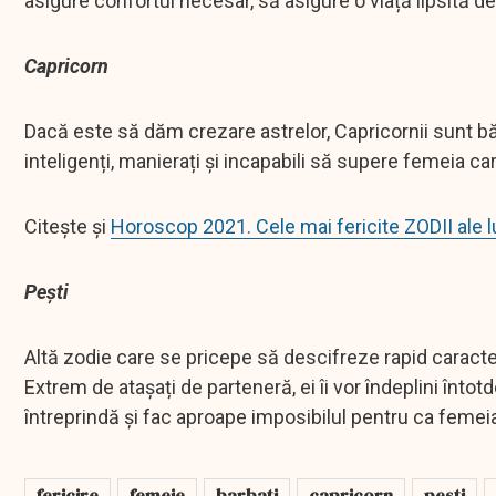
asigure confortul necesar, să asigure o viață lipsită de
Capricorn
Dacă este să dăm crezare astrelor, Capricornii sunt bărb
inteligenți, manierați și incapabili să supere femeia care
Citește și
Horoscop 2021. Cele mai fericite ZODII ale l
Pești
Altă zodie care se pricepe să descifreze rapid caracter
Extrem de atașați de parteneră, ei îi vor îndeplini înto
întreprindă și fac aproape imposibilul pentru ca femeia 
fericire
femeie
barbati
capricorn
pesti