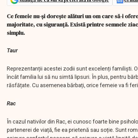
Ce femeie nu-și dorește alături un om care să-i ofere
majoritate, cu siguranță. Există printre semnele ziac
simplu.
Taur
Reprezentanții acestei zodii sunt excelenți familiști. O 
încât familia lui să nu simtă lipsuri. În plus, pentru băr
răsfățate. Cu asemenea bărbați, orice femeie va fi feri
Rac
În cazul nativilor din Rac, ei cunosc foarte bine psiholo
partenerei de viață, fie ea prietenă sau soție. Sunt rom