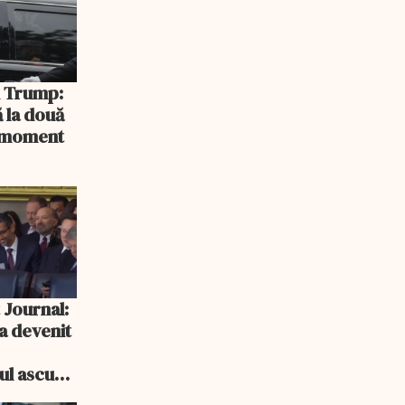
și Trump:
 la două
n moment
 Journal:
a devenit
e
cul ascuns
i consum