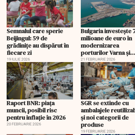
Semnalul care sperie
Bulgaria investește 
Beijingul: 59 de
milioane de euro în
grădinițe au dispărut în
modernizarea
fiecare zi
porturilor Varna și
Burgas
19 IULIE 2026
21 FEBRUARIE 2026
Raport BNR: piața
SGR se extinde cu
muncii, posibil risc
ambalajele reutiliza
pentru inflație în 2026
și noi categorii de
produse
20 FEBRUARIE 2026
19 FEBRUARIE 2026