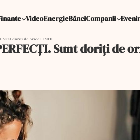
Finante
Video
Energie
Bănci
Companii
Eveni
. Sunt doriți de orice FEMEIE
PERFECȚI. Sunt doriți de o