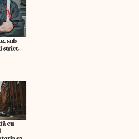
te, sub
 strict.
tă cu
l
storia sa