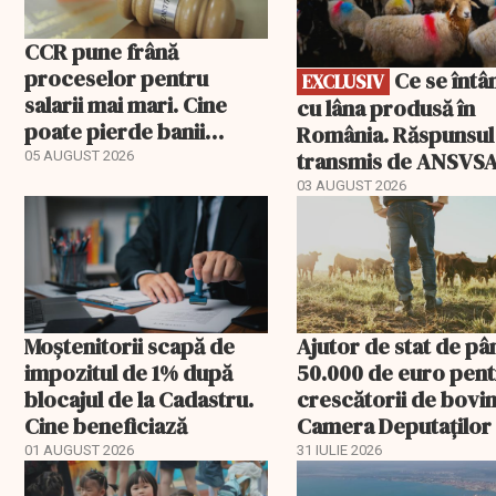
CCR pune frână
proceselor pentru
Ce se întâmplă
EXCLUSIV
salarii mai mari. Cine
cu lâna produsă în
poate pierde banii
România. Răspunsul
ceruți statului
transmis de ANSVS
05 AUGUST 2026
03 AUGUST 2026
Moștenitorii scapă de
Ajutor de stat de pâ
impozitul de 1% după
50.000 de euro pen
blocajul de la Cadastru.
crescătorii de bovin
Cine beneficiază
Camera Deputaților
aprobat schema
01 AUGUST 2026
31 IULIE 2026