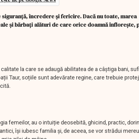
 siguranță, încredere și fericire. Dacă nu toate, marea
ale și bărbați alături de care orice doamnă înflorește, p
calitate la care se adaugă abilitatea de a câștiga bani, suf
bații Taur, soțiile sunt adevărate regine, care trebuie protej
cită.
gia femeilor, au o intuiție deosebită, ghicind, practic, dori
antici, își iubesc familia și, de aceea, se vor strădui mere