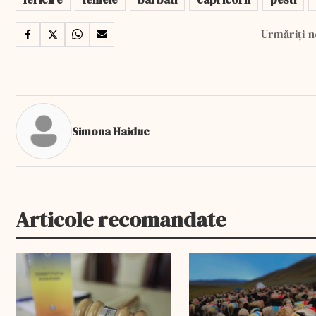
Urmăriți-n
Simona Haiduc
Articole recomandate
EXCLUSIV