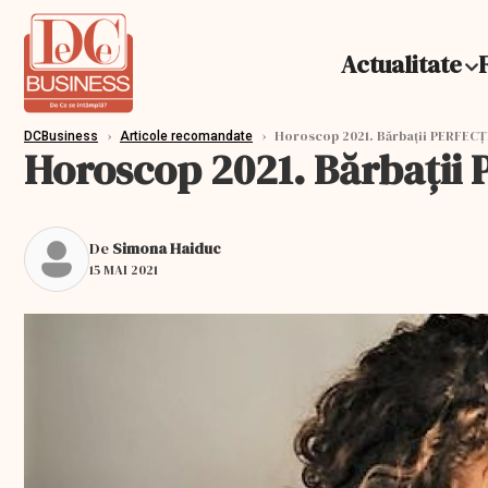
Actualitate
›
›
Horoscop 2021. Bărbații PERFECȚI
DCBusiness
Articole recomandate
Horoscop 2021. Bărbații 
De
Simona Haiduc
15 MAI 2021