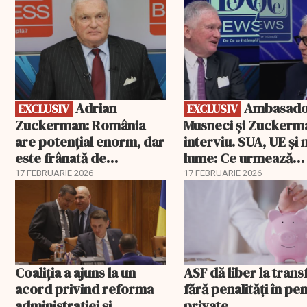
EXCLUSIV
EXCLUSIV
Adrian
Ambasadorii
EXCLUSIV
EXCLUSIV
Zuckerman: România
Musneci și Zuckerm
are potențial enorm, dar
interviu. SUA, UE și
este frânată de
lume: Ce urmează
corupție, companii de
pentru România
17 FEBRUARIE 2026
17 FEBRUARIE 2026
stat și influența
propagandei ruse
Coaliția a ajuns la un
ASF dă liber la trans
acord privind reforma
fără penalități în pen
administrației și
private