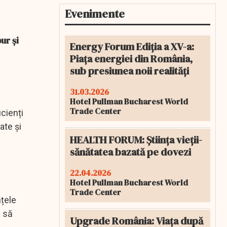
Evenimente
ur și
Energy Forum Ediția a XV-a:
Piața energiei din România,
sub presiunea noii realități
31.03.2026
Hotel Pullman Bucharest World
Trade Center
icienți
ate și
HEALTH FORUM: Știința vieții-
sănătatea bazată pe dovezi
22.04.2026
Hotel Pullman Bucharest World
Trade Center
nțele
u să
Upgrade România: Viața după