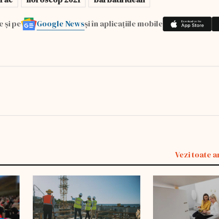
Google News
e și pe
și în aplicațiile mobile
Vezi toate a