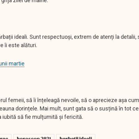
 grija zilei de mâine.
ații ideali. Sunt respectuoși, extrem de atenți la detalii,
 îi este alături.
unii martie
ul femeii, să îi înțeleagă nevoile, să o aprecieze așa cum
tdeauna dorințele. Mai mult, sunt gata să o susțină în tot c
iubită să fie mulțumită și fericită.
rac
horoscop 2021
barbatii ideali