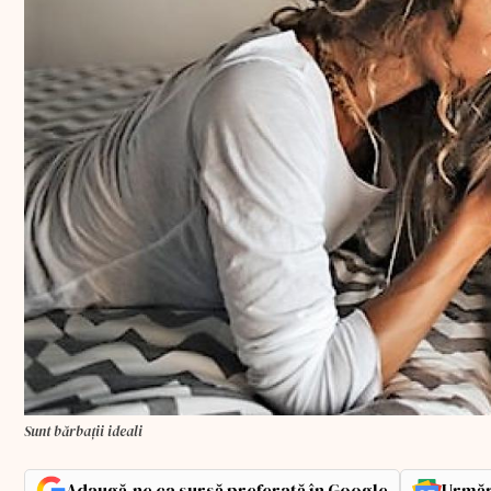
Sunt bărbații ideali
Adaugă-ne ca sursă preferată în Google
Urmăr