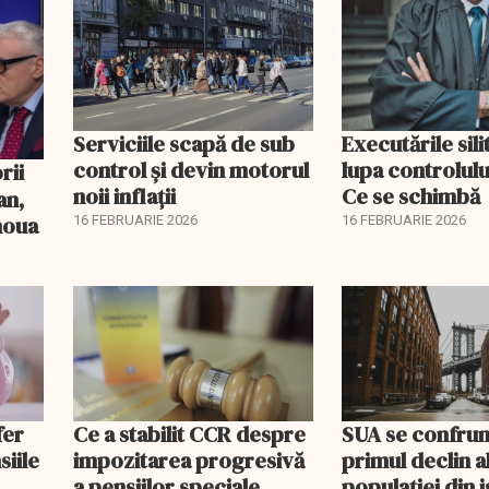
Serviciile scapă de sub
Executările sili
control și devin motorul
lupa controlului
noii inflații
Ce se schimbă
an,
 noua
16 FEBRUARIE 2026
16 FEBRUARIE 2026
fer
Ce a stabilit CCR despre
SUA se confrun
siile
impozitarea progresivă
primul declin a
a pensiilor speciale
populației din i