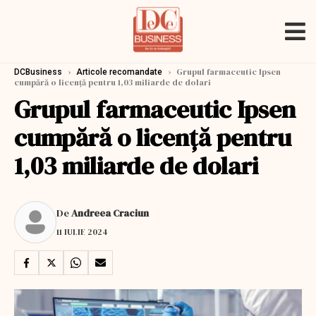
›
›
Grupul farmaceutic Ipsen
DCBusiness
Articole recomandate
cumpără o licență pentru 1,03 miliarde de dolari
Grupul farmaceutic Ipsen
cumpără o licență pentru
1,03 miliarde de dolari
De
Andreea Craciun
11 IULIE 2024