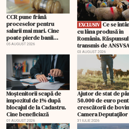
CCR pune frână
proceselor pentru
Ce se întâmplă
EXCLUSIV
salarii mai mari. Cine
cu lâna produsă în
poate pierde banii
România. Răspunsul
ceruți statului
transmis de ANSVS
05 AUGUST 2026
03 AUGUST 2026
Moștenitorii scapă de
Ajutor de stat de pâ
impozitul de 1% după
50.000 de euro pen
blocajul de la Cadastru.
crescătorii de bovin
Cine beneficiază
Camera Deputaților
aprobat schema
01 AUGUST 2026
31 IULIE 2026