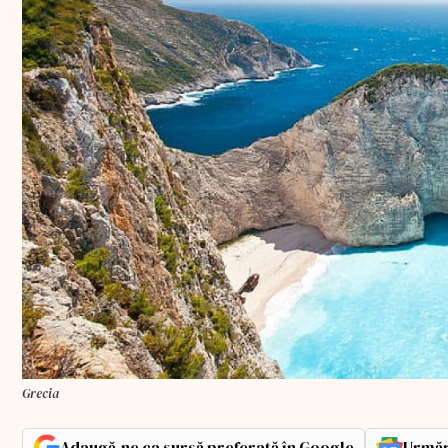
Grecia
Adaugă-ne ca sursă preferată în Google
Urmăr