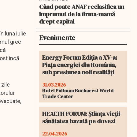
06 AUGUST 2026
Când poate ANAF reclasifica un
împrumut de la firma-mamă
drept capital
n luna iulie
Evenimente
rnul grec
ucă
Energy Forum Ediția a XV-a:
fost încă
Piața energiei din România,
sub presiunea noii realități
31.03.2026
 zile
Hotel Pullman Bucharest World
orului
Trade Center
evacuate,
HEALTH FORUM: Știința vieții-
sănătatea bazată pe dovezi
22.04.2026