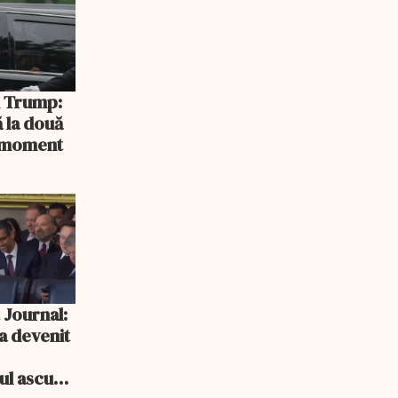
și Trump:
 la două
n moment
 Journal:
a devenit
e
cul ascuns