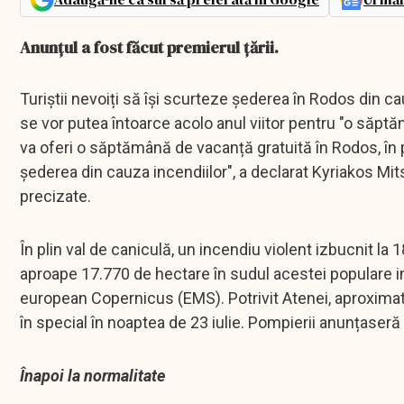
Anunțul a fost făcut premierul țării.
Turiștii nevoiți să își scurteze șederea în Rodos din ca
se vor putea întoarce acolo anul viitor pentru "o săpt
va oferi o săptămână de vacanță gratuită în Rodos, în p
șederea din cauza incendiilor", a declarat Kyriakos Mits
precizate.
În plin val de caniculă, un incendiu violent izbucnit la 
aproape 17.770 de hectare în sudul acestei populare in
european Copernicus (EMS). Potrivit Atenei, aproximativ
în special în noaptea de 23 iulie. Pompierii anunțaseră 
Înapoi la normalitate