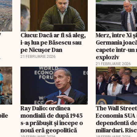
7
Ciucu: Dacă ar fi să aleg,
Merz, între Xi 
i-aș lua pe Băsescu sau
Germania joacă
pe Nicușor Dan
capete într-u
exploziv
21 FEBRUARIE 2026
21 FEBRUARIE 2026
Ray Dalio: ordinea
The Wall Street
bile
mondială de după 1945
Economia SUA 
s-a prăbușit și începe o
dependentă d
nouă eră geopolitică
miliardari. Ris
19 FEBRUARIE 2026
18 FEBRUARIE 2026