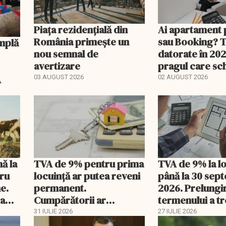
Piața rezidențială din
Ai apartament 
România primește un
sau Booking? 
nou semnal de
datorate în 202
avertizare
pragul care s
regimul fiscal
A
03 AUGUST 2026
02 AUGUST 2026
nă la
TVA de 9% pentru prima
TVA de 9% la l
tru
locuință ar putea reveni
până la 30 sep
e.
permanent.
2026. Prelungi
 a
Cumpărătorii ar
termenului a t
economisi zeci de mii de
comisia din Pa
31 IULIE 2026
27 IULIE 2026
lei