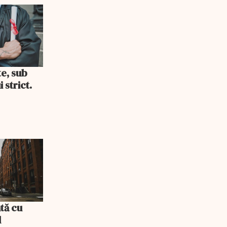
i consum
te, sub
 strict.
tă cu
l