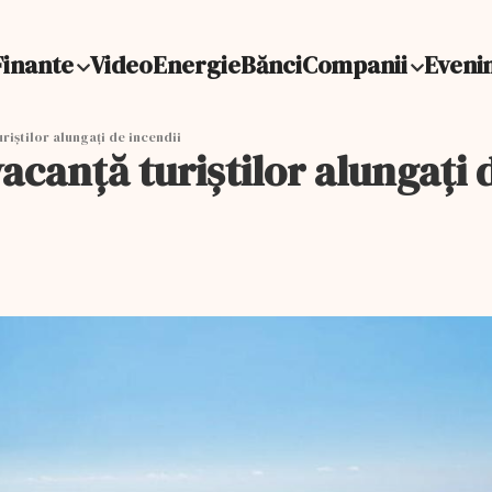
Finante
Video
Energie
Bănci
Companii
Eveni
riștilor alungați de incendii
canță turiștilor alungați 