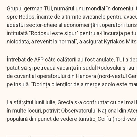
Grupul german TUI, numărul unu mondial în domeniul tu
spre Rodos, înainte de a trimite avioanele pentru avac
acestui sector-cheie al economiei țării, operatorii turi
intitulată "Rodosul este sigur" pentru a-i încuraja pe t
niciodată, a revenit la normal", a asigurat Kyriakos Mits
Întrebat de AFP câte călătorii au fost anulate, TUI a dec
putut să-și petreacă vacanța în sudul Rodosului și-au r
de cuvânt al operatorului din Hanovra (nord-vestul Ge
pe insulă. "Dorința clienților de a merge acolo este m
La sfârșitul lunii iulie, Grecia s-a confruntat cu cel ma
în multe locuri, potrivit Observatorului Național din At
populară din punct de vedere turistic, Corfu (nord-ves