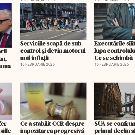
pentru burse ș
Serviciile scapă de sub
Executările sili
control și devin motorul
lupa controlului
noii inflații
Ce se schimbă
an,
 noua
16 FEBRUARIE 2026
16 FEBRUARIE 2026
fer
Ce a stabilit CCR despre
SUA se confrun
siile
impozitarea progresivă
primul declin a