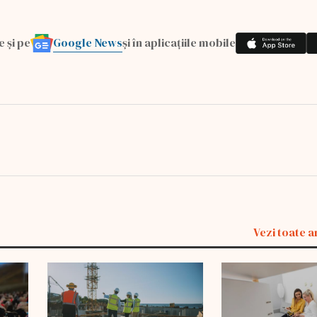
Google News
e și pe
și în aplicațiile mobile
Vezi toate a