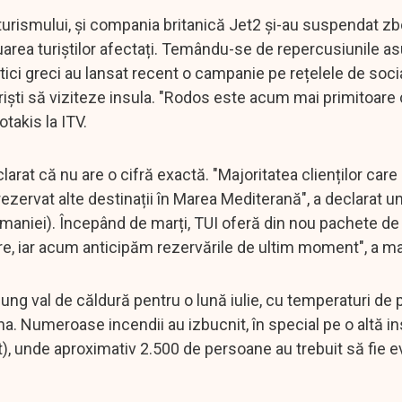
rismului, și compania britanică Jet2 și-au suspendat zbo
uarea turiștilor afectați. Temându-se de repercusiunile a
stici greci au lansat recent o campanie pe rețelele de soci
uriști să viziteze insula. "Rodos este acum mai primitoare
otakis la ITV.
larat că nu are o cifră exactă. "Majoritatea clienților care
ezervat alte destinații în Marea Mediterană", a declarat u
rmaniei). Începând de marți, TUI oferă din nou pachete d
are, iar acum anticipăm rezervările de ultim moment", a ma
i lung val de căldură pentru o lună iulie, cu temperaturi de
ena. Numeroase incendii au izbucnit, în special pe o altă i
t), unde aproximativ 2.500 de persoane au trebuit să fie 