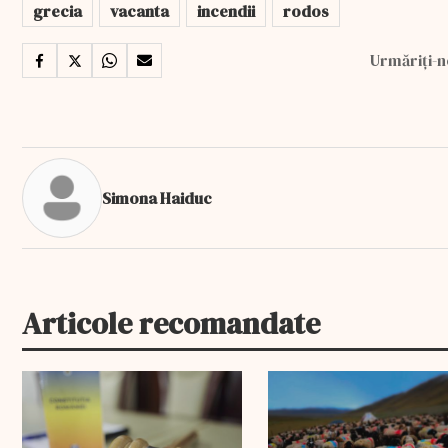
grecia
vacanta
incendii
rodos
Urmăriți-n
Simona Haiduc
Articole recomandate
EXCLUSIV