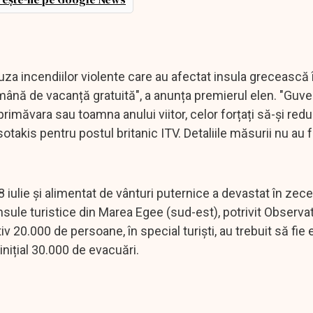
uza incendiilor violente care au afectat insula grecească î
ămână de vacanță gratuită", a anunța premierul elen. "Guve
rimăvara sau toamna anului viitor, celor forțați să-și red
otakis pentru postul britanic ITV. Detaliile măsurii nu au 
18 iulie și alimentat de vânturi puternice a devastat în zece
sule turistice din Marea Egee (sud-est), potrivit Observat
 20.000 de persoane, în special turiști, au trebuit să fie 
inițial 30.000 de evacuări.