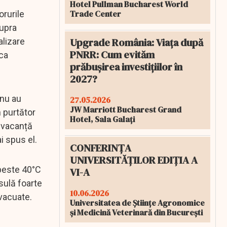
Hotel Pullman Bucharest World
Trade Center
rurile
supra
Upgrade România: Viața după
alizare
PNRR: Cum evităm
 ca
prăbușirea investițiilor în
2027?
 nu au
27.05.2026
JW Marriott Bucharest Grand
n purtător
Hotel, Sala Galați
e vacanță
i spus el.
CONFERINȚA
UNIVERSITĂȚILOR EDIȚIA A
 peste 40°C
VI-A
nsulă foarte
10.06.2026
evacuate.
Universitatea de Științe Agronomice
și Medicină Veterinară din București