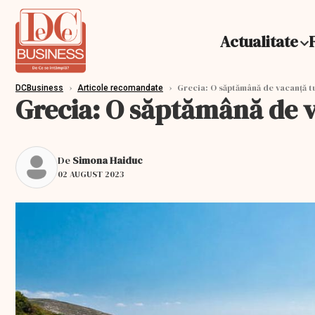
Actualitate
›
›
Grecia: O săptămână de vacanță tu
DCBusiness
Articole recomandate
Grecia: O săptămână de va
De
Simona Haiduc
02 AUGUST 2023