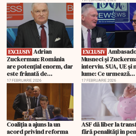
EXCLUSIV
EXCLUSIV
Adrian
Ambasadorii
EXCLUSIV
EXCLUSIV
Zuckerman: România
Musneci și Zuckerm
are potențial enorm, dar
interviu. SUA, UE și
este frânată de
lume: Ce urmează
corupție, companii de
pentru România
17 FEBRUARIE 2026
17 FEBRUARIE 2026
stat și influența
propagandei ruse
Coaliția a ajuns la un
ASF dă liber la trans
acord privind reforma
fără penalități în pen