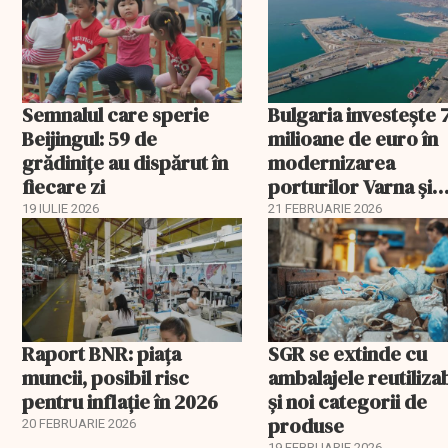
Semnalul care sperie
Bulgaria investește 
Beijingul: 59 de
milioane de euro în
grădinițe au dispărut în
modernizarea
fiecare zi
porturilor Varna și
Burgas
19 IULIE 2026
21 FEBRUARIE 2026
Raport BNR: piața
SGR se extinde cu
muncii, posibil risc
ambalajele reutiliza
pentru inflație în 2026
și noi categorii de
produse
20 FEBRUARIE 2026
19 FEBRUARIE 2026