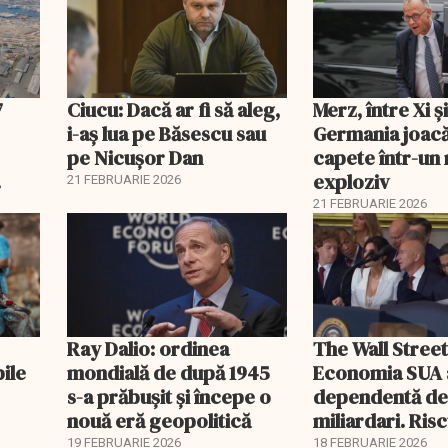
7
Ciucu: Dacă ar fi să aleg,
Merz, între Xi 
i-aș lua pe Băsescu sau
Germania joacă
pe Nicușor Dan
capete într-u
exploziv
21 FEBRUARIE 2026
21 FEBRUARIE 2026
Ray Dalio: ordinea
The Wall Street
bile
mondială de după 1945
Economia SUA 
s-a prăbușit și începe o
dependentă d
nouă eră geopolitică
miliardari. Ris
pentru burse ș
19 FEBRUARIE 2026
18 FEBRUARIE 2026