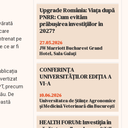
Upgrade România: Viața după
PNRR: Cum evităm
prăbușirea investițiilor în
vărată
2027?
 care
ntrenat pe
27.05.2026
 ce ar fi
JW Marriott Bucharest Grand
Hotel, Sala Galați
CONFERINȚA
blicația
UNIVERSITĂȚILOR EDIȚIA A
vertizat
VI-A
GPT, precum
său. De
10.06.2026
Universitatea de Științe Agronomice
eastă
și Medicină Veterinară din București
HEALTH FORUM: Investiția în