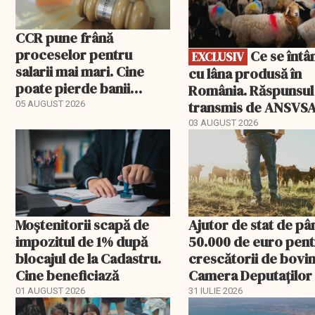
CCR pune frână
proceselor pentru
Ce se întâmplă
EXCLUSIV
salarii mai mari. Cine
cu lâna produsă în
poate pierde banii
România. Răspunsul
ceruți statului
transmis de ANSVS
05 AUGUST 2026
03 AUGUST 2026
Moștenitorii scapă de
Ajutor de stat de pâ
impozitul de 1% după
50.000 de euro pen
blocajul de la Cadastru.
crescătorii de bovin
Cine beneficiază
Camera Deputaților
aprobat schema
01 AUGUST 2026
31 IULIE 2026