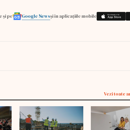
Google News
e și pe
și în aplicațiile mobile
Vezi toate a