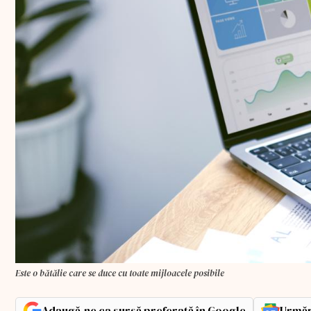
Este o bătălie care se duce cu toate mijloacele posibile
Adaugă-ne ca sursă preferată în Google
Urmăr