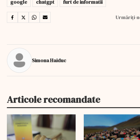
google
chatgpt
furt de informatii
Urmăriți-n
Simona Haiduc
Articole recomandate
EXCLUSIV