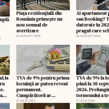
Piața rezidențială din
Ai apartament 
România primește un
sau Booking? 
nou semnal de
datorate în 202
avertizare
pragul care s
regimul fiscal
A
03 AUGUST 2026
02 AUGUST 2026
nă la
TVA de 9% pentru prima
TVA de 9% la l
tru
locuință ar putea reveni
până la 30 sep
e.
permanent.
2026. Prelungi
 a
Cumpărătorii ar
termenului a t
economisi zeci de mii de
comisia din Pa
31 IULIE 2026
27 IULIE 2026
lei