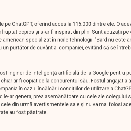
e pe ChatGPT, oferind acces la 116.000 dintre ele. O ade
fruptat copios și s-ar fi inspirat din plin. Sunt acuzații pe
 american specializat în noile tehnologii. "Bard nu este a
un purtător de cuvânt al companiei, evitând să se întrebe
st inginer de inteligență artificială de la Google pentru pu
chiar ar fi copiat de la concurentul său. Fostul angajat a a
ompania în cazul încălcării condițiilor de utilizare a Chat
ard le-ar genera, prea asemănătoare cu cele ale colegului 
 cele din urmă avertismentele sale și nu va mai folosi ac
rate au fost păstrate.