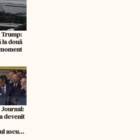
și Trump:
 la două
n moment
 Journal:
a devenit
e
cul ascuns
i consum