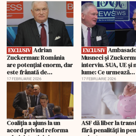
EXCLUSIV
EXCLUSIV
Adrian
Ambasadorii
EXCLUSIV
EXCLUSIV
Zuckerman: România
Musneci și Zuckerm
are potențial enorm, dar
interviu. SUA, UE și
este frânată de
lume: Ce urmează
corupție, companii de
pentru România
17 FEBRUARIE 2026
17 FEBRUARIE 2026
stat și influența
propagandei ruse
Coaliția a ajuns la un
ASF dă liber la trans
acord privind reforma
fără penalități în pen