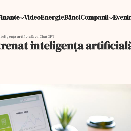
Finante
Video
Energie
Bănci
Companii
Eveni
teligența artificială cu ChatGPT
trenat inteligența artificia