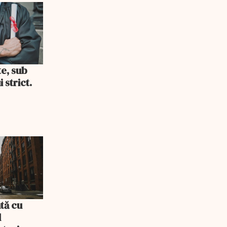
te, sub
 strict.
tă cu
l