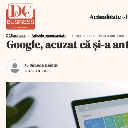
Actualitate
›
›
Google, acuzat că și-a antrenat in
DCBusiness
Articole recomandate
Google, acuzat că și-a an
De
Simona Haiduc
03 APRILIE 2023