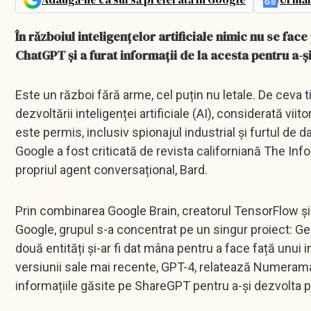
În războiul inteligențelor artificiale nimic nu se fa
ChatGPT și a furat informații de la acesta pentru a-ș
Este un război fără arme, cel puțin nu letale. De ceva ti
dezvoltării inteligenței artificiale (AI), considerată vii
este permis, inclusiv spionajul industrial și furtul de 
Google a fost criticată de revista californiană The In
propriul agent conversațional, Bard.
Prin combinarea Google Brain, creatorul TensorFlow și 
Google, grupul s-a concentrat pe un singur proiect: 
două entități și-ar fi dat mâna pentru a face față unui
versiunii sale mai recente, GPT-4, relatează Numerama.
informațiile găsite pe ShareGPT pentru a-și dezvolta pr