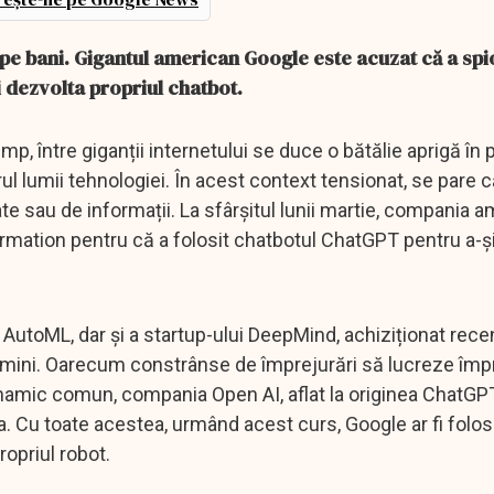
ce pe bani. Gigantul american Google este acuzat că a sp
i dezvolta propriul chatbot.
mp, între giganții internetului se duce o bătălie aprigă în p
torul lumii tehnologiei. În acest context tensionat, se pare c
date sau de informații. La sfârșitul lunii martie, compania 
formation pentru că a folosit chatbotul ChatGPT pentru a-ș
AutoML, dar și a startup-ului DeepMind, achiziționat rece
Gemini. Oarecum constrânse de împrejurări să lucreze împ
 inamic comun, compania Open AI, aflat la originea ChatGPT
 Cu toate acestea, urmând acest curs, Google ar fi folos
opriul robot.