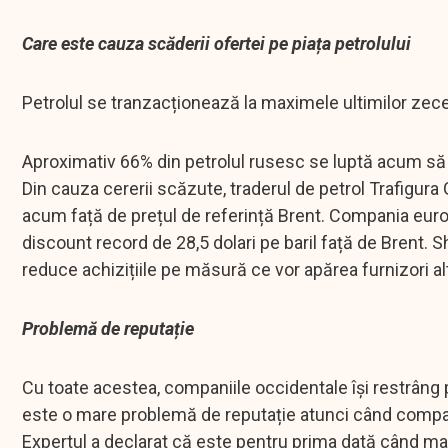
Care este cauza scăderii ofertei pe piața petrolului
Petrolul se tranzacționează la maximele ultimilor zece a
Aproximativ 66% din petrolul rusesc se luptă acum să
Din cauza cererii scăzute, traderul de petrol Trafigura
acum față de prețul de referință Brent. Compania europ
discount record de 28,5 dolari pe baril față de Brent. S
reduce achizițiile pe măsură ce vor apărea furnizori al
Problemă de reputație
Cu toate acestea, companiile occidentale își restrân
este o mare problemă de reputație atunci când companii
Expertul a declarat că este pentru prima dată când mar