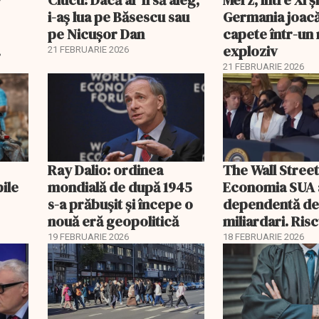
7
Ciucu: Dacă ar fi să aleg,
Merz, între Xi 
i-aș lua pe Băsescu sau
Germania joacă
pe Nicușor Dan
capete într-u
exploziv
21 FEBRUARIE 2026
21 FEBRUARIE 2026
Ray Dalio: ordinea
The Wall Street
bile
mondială de după 1945
Economia SUA 
s-a prăbușit și începe o
dependentă d
nouă eră geopolitică
miliardari. Ris
pentru burse ș
19 FEBRUARIE 2026
18 FEBRUARIE 2026