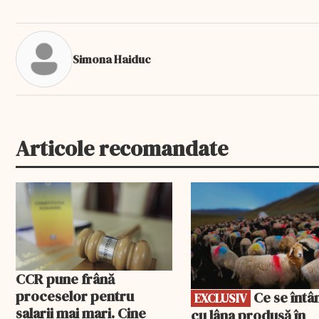
Simona Haiduc
Articole recomandate
EXCLUSIV
CCR pune frână
proceselor pentru
Ce se întâmplă
EXCLUSIV
salarii mai mari. Cine
cu lâna produsă în