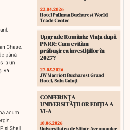
22.04.2026
Hotel Pullman Bucharest World
Trade Center
aril.
Upgrade România: Viața după
PNRR: Cum evităm
gan Chase.
prăbușirea investițiilor în
 de până
2027?
s la un
27.05.2026
și va
JW Marriott Bucharest Grand
Hotel, Sala Galați
CONFERINȚA
UNIVERSITĂȚILOR EDIȚIA A
VI-A
până acum
rgin.
10.06.2026
P și Shell
Universitatea de Științe Agronomice