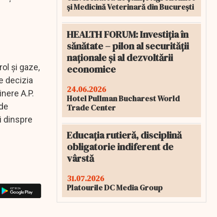
și Medicină Veterinară din București
HEALTH FORUM: Investiția în
sănătate – pilon al securității
naționale și al dezvoltării
ol și gaze,
economice
de decizia
24.06.2026
nere A.P.
Hotel Pullman Bucharest World
 de
Trade Center
i dinspre
Educația rutieră, disciplină
obligatorie indiferent de
vârstă
31.07.2026
Platourile DC Media Group