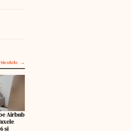
rticolele
pe Airbnb
Taxele
6 și