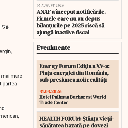
07 AUGUST 2026
ANAF a început notificările.
Firmele care nu au depus
bilanțurile pe 2025 riscă să
 '70
ajungă inactive fiscal
Evenimente
ergin,
Energy Forum Ediția a XV-a:
Piața energiei din România,
a mai mare
sub presiunea noii realități
t partea
31.03.2026
Hotel Pullman Bucharest World
Trade Center
ând
american,
HEALTH FORUM: Știința vieții-
sănătatea bazată pe dovezi