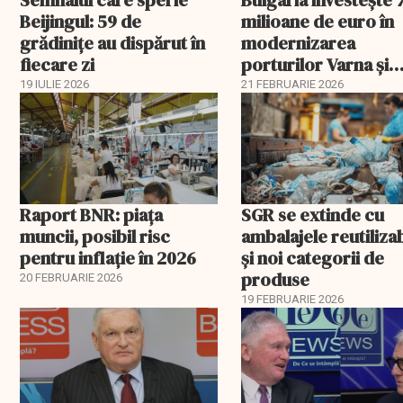
Semnalul care sperie
Bulgaria investește 
Beijingul: 59 de
milioane de euro în
grădinițe au dispărut în
modernizarea
fiecare zi
porturilor Varna și
Burgas
19 IULIE 2026
21 FEBRUARIE 2026
Raport BNR: piața
SGR se extinde cu
muncii, posibil risc
ambalajele reutiliza
pentru inflație în 2026
și noi categorii de
produse
20 FEBRUARIE 2026
19 FEBRUARIE 2026
EXCLUSIV
EXCLUSIV