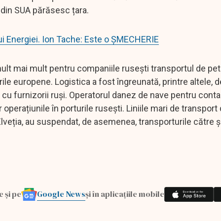
 din SUA părăsesc țara.
ului Energiei. Ion Tache: Este o ȘMECHERIE
lt mai mult pentru companiile rusești transportul de petr
rile europene. Logistica a fost îngreunată, printre altele, 
cu furnizorii ruși. Operatorul danez de nave pentru contai
erațiunile în porturile rusești. Liniile mari de transport
lveția, au suspendat, de asemenea, transporturile către ș
Google News
e și pe
și în aplicațiile mobile