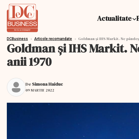
Actualitate
›
›
Goldman și IHS Markit. Ne pândeșt
DCBusiness
Articole recomandate
Goldman și IHS Markit. N
anii 1970
De
Simona Haiduc
09 MARTIE 2022