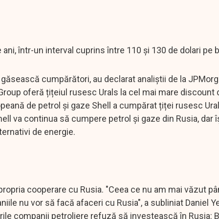
ni, într-un interval cuprins între 110 și 130 de dolari pe b
 găsească cumpărători, au declarat analiștii de la JPMor
 Group oferă țițeiul rusesc Urals la cel mai mare discount
eană de petrol și gaze Shell a cumpărat țiței rusesc Ural
hell va continua să cumpere petrol și gaze din Rusia, dar î
ternativi de energie.
g propria cooperare cu Rusia. "Ceea ce nu am mai văzut 
le nu vor să facă afaceri cu Rusia", a subliniat Daniel Ye
ile companii petroliere refuză să investească în Rusia: B