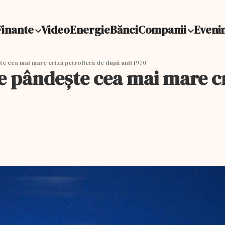
Finante
Video
Energie
Bănci
Companii
Eveni
e cea mai mare criză petrolieră de după anii 1970
e pândește cea mai mare cr