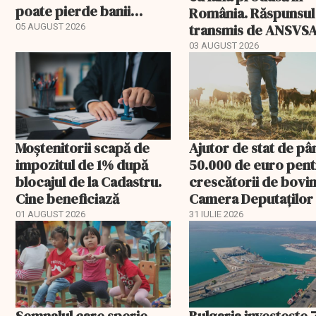
poate pierde banii
România. Răspunsul
ceruți statului
transmis de ANSVS
05 AUGUST 2026
03 AUGUST 2026
Moștenitorii scapă de
Ajutor de stat de pâ
impozitul de 1% după
50.000 de euro pen
blocajul de la Cadastru.
crescătorii de bovin
Cine beneficiază
Camera Deputaților
aprobat schema
01 AUGUST 2026
31 IULIE 2026