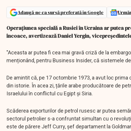
Adaugă-ne ca sursă preferată în Google
Urmăr
Operațiunea specială a Rusiei în Ucraina ar putea p
încoace, avertizează Daniel Yergin, vicepreședintel
"Aceasta ar putea fi cea mai gravă criză de la embargoul 
menționând, pentru Business Insider, că sistemele de a
De amintit că, pe 17 octombrie 1973, a avut loc prima 
din istorie. În acea zi, țările arabe producătoare de pet
Israelului în conflictul cu Egipt și Siria.
Scăderea exporturilor de petrol rusesc ar putea semăna
sectorul petrolier s-a confruntat simultan cu o revoluț
este de părere Jeff Curry, șef departament la Goldm