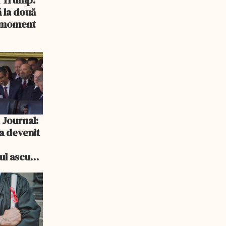
și Trump:
 la două
n moment
 Journal:
a devenit
e
cul ascuns
i consum