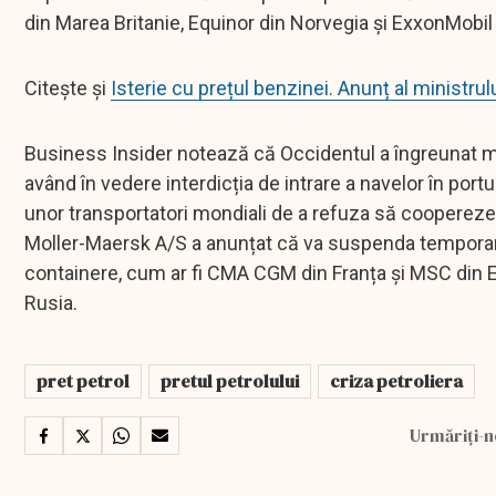
din Marea Britanie, Equinor din Norvegia și ExxonMobil
Citește și
Isterie cu prețul benzinei. Anunț al ministr
Business Insider notează că Occidentul a îngreunat mu
având în vedere interdicția de intrare a navelor în portu
unor transportatori mondiali de a refuza să coopereze 
Moller-Maersk A/S a anunțat că va suspenda temporar op
containere, cum ar fi CMA CGM din Franța și MSC din E
Rusia.
pret petrol
pretul petrolului
criza petroliera
Urmăriți-n