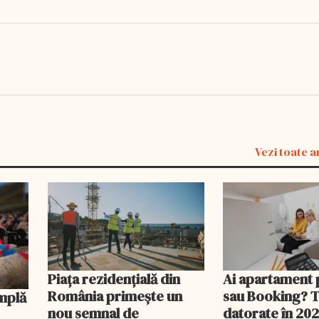
Vezi toate a
Piața rezidențială din
Ai apartament 
România primește un
sau Booking? 
nou semnal de
datorate în 202