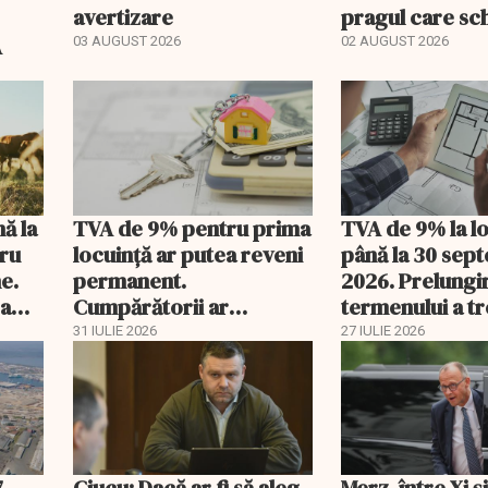
avertizare
pragul care s
regimul fiscal
A
03 AUGUST 2026
02 AUGUST 2026
nă la
TVA de 9% pentru prima
TVA de 9% la l
tru
locuință ar putea reveni
până la 30 sep
e.
permanent.
2026. Prelungi
 a
Cumpărătorii ar
termenului a t
economisi zeci de mii de
comisia din Pa
31 IULIE 2026
27 IULIE 2026
lei