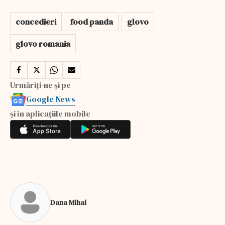
concedieri
food panda
glovo
glovo romania
Urmăriți-ne și pe
Google News
și în aplicațiile mobile
Dana Mihai