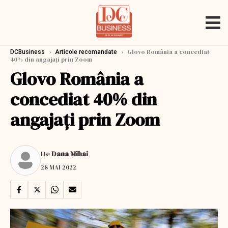
›
›
Glovo România a concediat
DCBusiness
Articole recomandate
40% din angajați prin Zoom
Glovo România a
concediat 40% din
angajați prin Zoom
De
Dana Mihai
28 MAI 2022