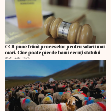
CCR pune frână proceselor pentru salarii mai
mari. Cine poate pierde banii ceruți statului
05 AUGUST 2026
EXCLUSIV