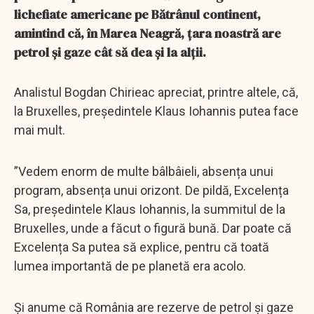
lichefiate americane pe Bătrânul continent,
amintind că, în Marea Neagră, țara noastră are
petrol și gaze cât să dea și la alții.
Analistul Bogdan Chirieac apreciat, printre altele, că,
la Bruxelles, președintele Klaus Iohannis putea face
mai mult.
”Vedem enorm de multe bâlbâieli, absența unui
program, absența unui orizont. De pildă, Excelența
Sa, președintele Klaus Iohannis, la summitul de la
Bruxelles, unde a făcut o figură bună. Dar poate că
Excelența Sa putea să explice, pentru că toată
lumea importantă de pe planetă era acolo.
Și anume că România are rezerve de petrol și gaze