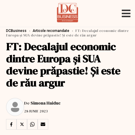
›
›
FT: Decalajul economic dintre
DCBusiness
Articole recomandate
Europa și SUA devine prăpastie! Și este de rău argur
FT: Decalajul economic
dintre Europa și SUA
devine prăpastie! Și este
de rău argur
De
Simona Haiduc
28 IUNIE 2023