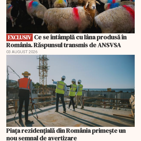
Ce se întâmplă cu lâna produsă în
EXCLUSIV
România. Răspunsul transmis de ANSVSA
03 AUGUST 2026
Piața rezidențială din România primește un
nou semnal de avertizare