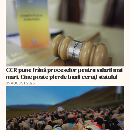
CCR pune frână proceselor pentru salarii mai
mari. Cine poate pierde banii ceruți statului
05 AUGUST 2026
EXCLUSIV