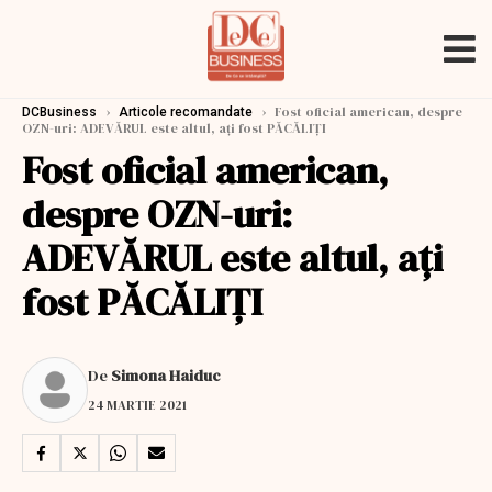
›
›
Fost oficial american, despre
DCBusiness
Articole recomandate
OZN-uri: ADEVĂRUL este altul, ați fost PĂCĂLIȚI
Fost oficial american,
despre OZN-uri:
ADEVĂRUL este altul, ați
fost PĂCĂLIȚI
De
Simona Haiduc
24 MARTIE 2021