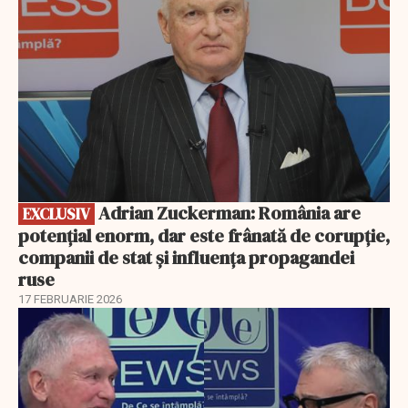
Adrian Zuckerman: România are
EXCLUSIV
potențial enorm, dar este frânată de corupție,
companii de stat și influența propagandei
ruse
17 FEBRUARIE 2026
EXCLUSIV