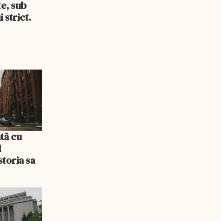
te, sub
 strict.
tă cu
l
storia sa