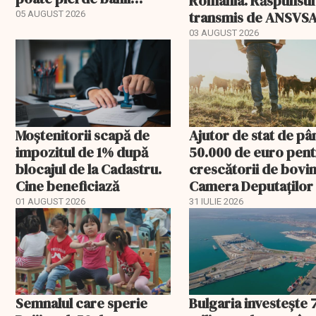
România. Răspunsul
ceruți statului
transmis de ANSVS
05 AUGUST 2026
03 AUGUST 2026
Moștenitorii scapă de
Ajutor de stat de pâ
impozitul de 1% după
50.000 de euro pen
blocajul de la Cadastru.
crescătorii de bovin
Cine beneficiază
Camera Deputaților
aprobat schema
01 AUGUST 2026
31 IULIE 2026
Semnalul care sperie
Bulgaria investește 