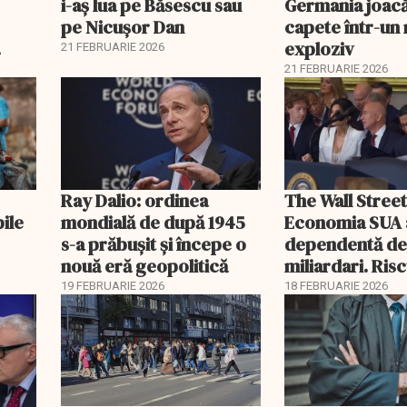
i-aș lua pe Băsescu sau
Germania joacă
pe Nicușor Dan
capete într-u
exploziv
21 FEBRUARIE 2026
21 FEBRUARIE 2026
Ray Dalio: ordinea
The Wall Street
bile
mondială de după 1945
Economia SUA 
s-a prăbușit și începe o
dependentă d
nouă eră geopolitică
miliardari. Ris
pentru burse ș
19 FEBRUARIE 2026
18 FEBRUARIE 2026