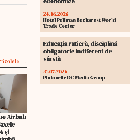
economice
24.06.2026
Hotel Pullman Bucharest World
Trade Center
Educația rutieră, disciplină
obligatorie indiferent de
vârstă
rticolele
31.07.2026
Platourile DC Media Group
pe Airbnb
Taxele
6 și
chimbă