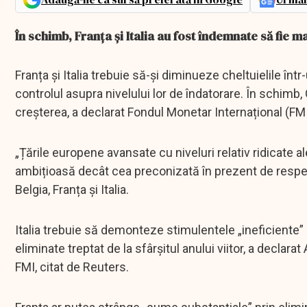
În schimb, Franța și Italia au fost îndemnate să fie m
Franța și Italia trebuie să-și diminueze cheltuielile înt
controlul asupra nivelului lor de îndatorare. În schim
creșterea, a declarat Fondul Monetar Internațional (F
„Țările europene avansate cu niveluri relativ ridicate a
ambițioasă decât cea preconizată în prezent de respec
Belgia, Franța și Italia.
Italia trebuie să demonteze stimulentele „ineficiente
eliminate treptat de la sfârșitul anului viitor, a decl
FMI, citat de Reuters.