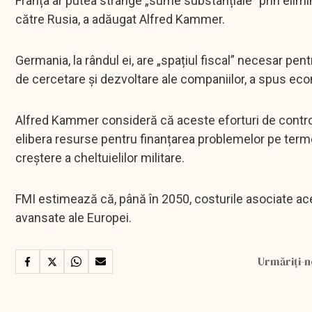
Franța ar putea strânge „sume substanțiale” prin elimin
către Rusia, a adăugat Alfred Kammer.
Germania, la rândul ei, are „spațiul fiscal” necesar pentru
de cercetare și dezvoltare ale companiilor, a spus eco
Alfred Kammer consideră că aceste eforturi de control a
elibera resurse pentru finanțarea problemelor pe termen
creștere a cheltuielilor militare.
FMI estimează că, până în 2050, costurile asociate ac
avansate ale Europei.
Urmăriți-n