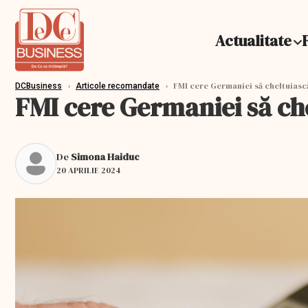
Actualitate
›
›
FMI cere Germaniei să cheltuiasc
DCBusiness
Articole recomandate
FMI cere Germaniei să ch
De
Simona Haiduc
20 APRILIE 2024