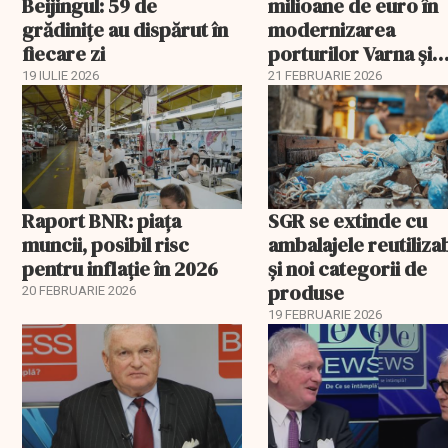
Beijingul: 59 de
milioane de euro în
grădinițe au dispărut în
modernizarea
fiecare zi
porturilor Varna și
Burgas
19 IULIE 2026
21 FEBRUARIE 2026
Raport BNR: piața
SGR se extinde cu
muncii, posibil risc
ambalajele reutiliza
pentru inflație în 2026
și noi categorii de
produse
20 FEBRUARIE 2026
19 FEBRUARIE 2026
EXCLUSIV
EXCLUSIV