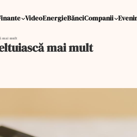
Finante
Video
Energie
Bănci
Companii
Eveni
ă mai mult
eltuiască mai mult