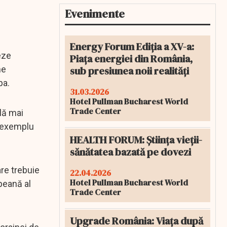
Evenimente
Energy Forum Ediția a XV-a:
eze
Piața energiei din România,
sub presiunea noii realități
ne
pa.
31.03.2026
Hotel Pullman Bucharest World
Trade Center
ală mai
t exemplu
HEALTH FORUM: Știința vieții-
sănătatea bazată pe dovezi
re trebuie
22.04.2026
Hotel Pullman Bucharest World
peană al
Trade Center
Upgrade România: Viața după