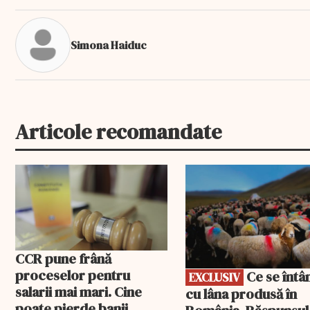
Simona Haiduc
Articole recomandate
EXCLUSIV
CCR pune frână
proceselor pentru
Ce se întâmplă
EXCLUSIV
salarii mai mari. Cine
cu lâna produsă în
poate pierde banii