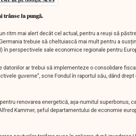
ai trânse la pungă.
r-un ritm mai alert decât cel actual, pentru a reuși să păstr
b, Germania trebuie să cheltuiască mai mult pentru a susți
MI) în perspectivele sale economice regionale pentru Euro
le datoriilor ar trebui să implementeze o consolidare fisc
tivele guverne”, scrie Fondul în raportul său, dând drep
” pentru renovarea energetică, așa-numitul superbonus, ca
arat Alfred Kammer, șeful departamentului de economie euro