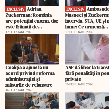
Adrian
Ambasadorii
EXCLUSIV
EXCLUSIV
Zuckerman: România
Musneci și Zuckerm
are potențial enorm, dar
interviu. SUA, UE și
este frânată de
lume: Ce urmează
corupție, companii de
pentru România
17 FEBRUARIE 2026
17 FEBRUARIE 2026
stat și influența
propagandei ruse
Coaliția a ajuns la un
ASF dă liber la trans
acord privind reforma
fără penalități în pen
administrației și
private
măsurile de relansare
16 FEBRUARIE 2026
16 FEBRUARIE 2026