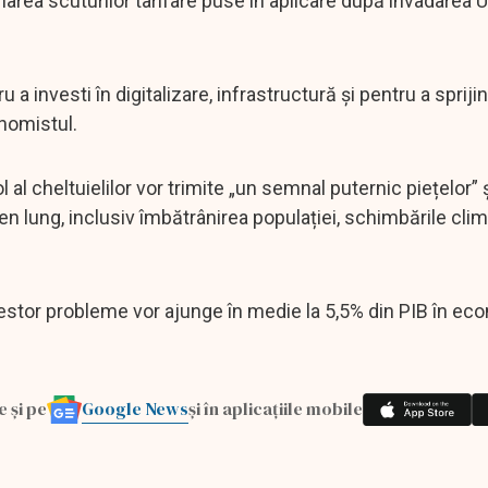
area scuturilor tarifare puse în aplicare după invadarea U
 a investi în digitalizare, infrastructură și pentru a sprijin
nomistul.
l cheltuielilor vor trimite „un semnal puternic piețelor” ș
 lung, inclusiv îmbătrânirea populației, schimbările clim
estor probleme vor ajunge în medie la 5,5% din PIB în eco
Google News
e și pe
și în aplicațiile mobile