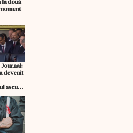
 la două
n moment
 Journal:
a devenit
e
cul ascuns
i consum