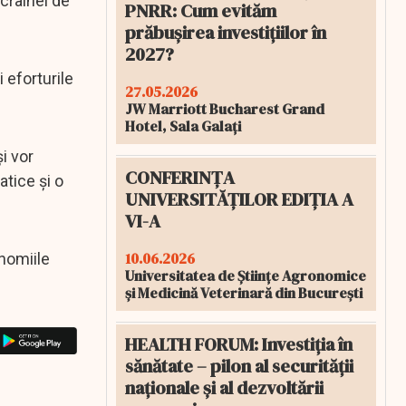
crainei de
PNRR: Cum evităm
prăbușirea investițiilor în
2027?
i eforturile
27.05.2026
JW Marriott Bucharest Grand
Hotel, Sala Galați
i vor
CONFERINȚA
atice și o
UNIVERSITĂȚILOR EDIȚIA A
VI-A
10.06.2026
nomiile
Universitatea de Științe Agronomice
și Medicină Veterinară din București
HEALTH FORUM: Investiția în
sănătate – pilon al securității
naționale și al dezvoltării