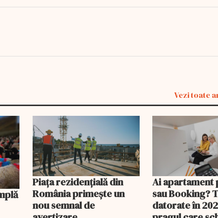
Vezi toate a
Piața rezidențială din
Ai apartament 
România primește un
sau Booking? 
nou semnal de
datorate în 202
avertizare
pragul care s