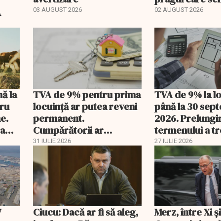
regimul fiscal
A
03 AUGUST 2026
02 AUGUST 2026
nă la
TVA de 9% pentru prima
TVA de 9% la l
tru
locuință ar putea reveni
până la 30 sep
e.
permanent.
2026. Prelungi
 a
Cumpărătorii ar
termenului a t
economisi zeci de mii de
comisia din Pa
31 IULIE 2026
27 IULIE 2026
lei
7
Ciucu: Dacă ar fi să aleg,
Merz, între Xi 