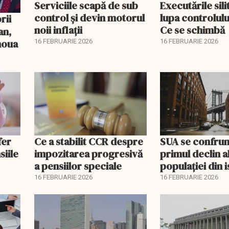
Serviciile scapă de sub
Executările sili
control și devin motorul
lupa controlului
noii inflații
Ce se schimbă
an,
 noua
16 FEBRUARIE 2026
16 FEBRUARIE 2026
fer
Ce a stabilit CCR despre
SUA se confrun
siile
impozitarea progresivă
primul declin a
a pensiilor speciale
populației din i
16 FEBRUARIE 2026
16 FEBRUARIE 2026