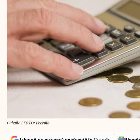
Calcule / FOTO: Freepik
Adaugă-ne ca sursă preferată în Google
Urmăr