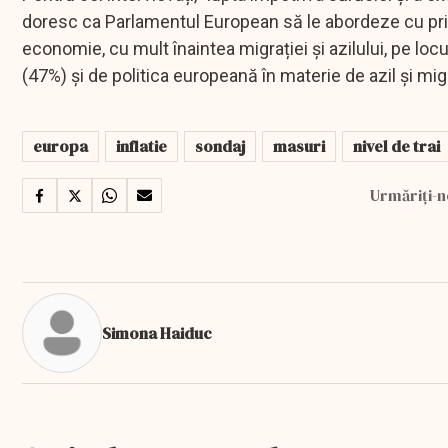
doresc ca Parlamentul European să le abordeze cu prior
economie, cu mult înaintea migrației și azilului, pe lo
(47%) și de politica europeană în materie de azil și mig
europa
inflatie
sondaj
masuri
nivel de trai
Urmăriți-n
Simona Haiduc