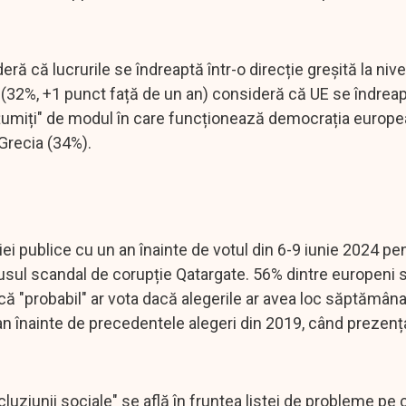
ră că lucrurile se îndreaptă într-o direcție greșită la nive
 (32%, +1 punct față de un an) consideră că UE se îndreap
lțumiți" de modul în care funcționează democrația europe
 Grecia (34%).
iei publice cu un an înainte de votul din 6-9 iunie 2024 pe
usul scandal de corupție Qatargate. 56% dintre europeni 
că "probabil" ar vota dacă alegerile ar avea loc săptămâna 
an înainte de precedentele alegeri din 2019, când prezența
xcluziunii sociale" se află în fruntea listei de probleme pe 