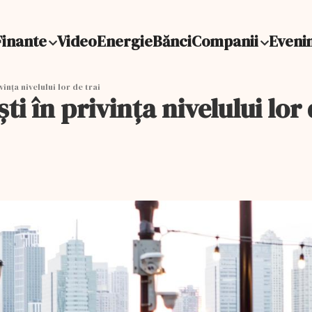
Finante
Video
Energie
Bănci
Companii
Eveni
vința nivelului lor de trai
i în privința nivelului lor 