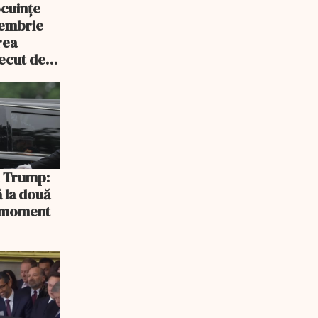
ocuințe
tembrie
rea
recut de
rlament
și Trump:
 la două
n moment