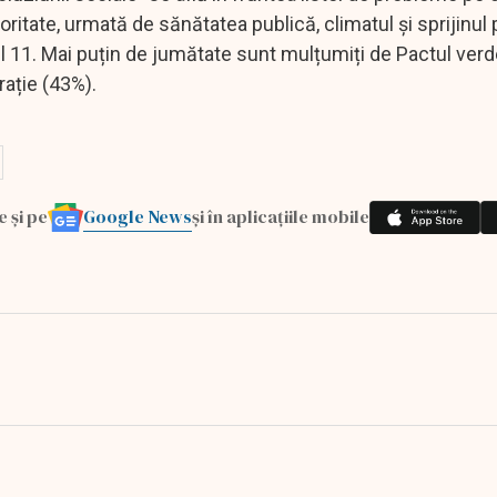
itate, urmată de sănătatea publică, climatul și sprijinul
cul 11. Mai puțin de jumătate sunt mulțumiți de Pactul verd
rație (43%).
Google News
e și pe
și în aplicațiile mobile