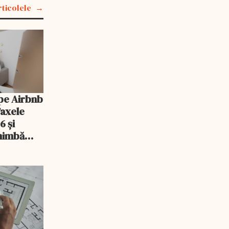
rticolele
pe Airbnb
Taxele
6 și
chimbă