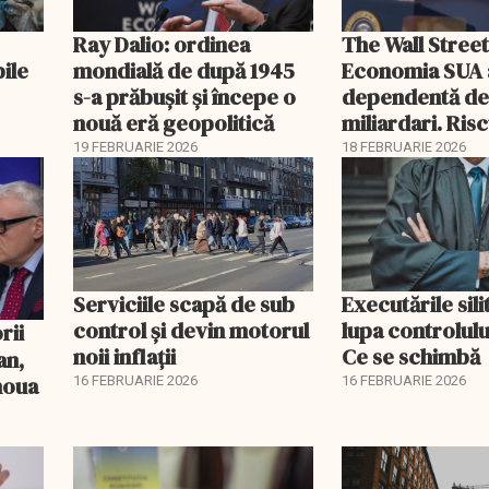
Ray Dalio: ordinea
The Wall Street
bile
mondială de după 1945
Economia SUA 
s-a prăbușit și începe o
dependentă d
nouă eră geopolitică
miliardari. Ris
pentru burse ș
19 FEBRUARIE 2026
18 FEBRUARIE 2026
Serviciile scapă de sub
Executările sili
control și devin motorul
lupa controlului
noii inflații
Ce se schimbă
an,
 noua
16 FEBRUARIE 2026
16 FEBRUARIE 2026