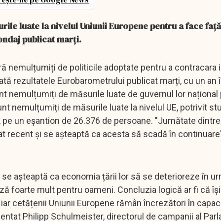
le luate la nivelul Uniunii Europene pentru a face față
ondaj publicat marți.
ă nemulțumiți de politicile adoptate pentru a contracara in
 arată rezultatele Eurobarometrului publicat marți, cu un an 
nt nemulțumiți de măsurile luate de guvernul lor național
t nemulțumiți de măsurile luate la nivelul UE, potrivit stu
, pe un eșantion de 26.376 de persoane. "Jumătate dintre
rat recent și se așteaptă ca acesta să scadă în continuare",
se așteaptă ca economia țării lor să se deterioreze în u
ză foarte mult pentru oameni. Concluzia logică ar fi că își
 iar cetățenii Uniunii Europene rămân încrezători în capac
mentat Philipp Schulmeister, directorul de campanii al Par