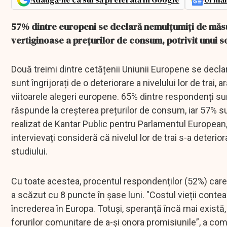
57% dintre europeni se declară nemulțumiți de măsuri
vertiginoase a prețurilor de consum, potrivit unui s
Două treimi dintre cetățenii Uniunii Europene se declar
sunt îngrijorați de o deteriorare a nivelului lor de trai,
viitoarele alegeri europene. 65% dintre respondenți su
răspunde la creșterea prețurilor de consum, iar 57% sun
realizat de Kantar Public pentru Parlamentul European
intervievați consideră că nivelul lor de trai s-a deterio
studiului.
Cu toate acestea, procentul respondenților (52%) care 
a scăzut cu 8 puncte în șase luni. "Costul vieții contea
încrederea în Europa. Totuși, speranță încă mai există,
forurilor comunitare de a-și onora promisiunile”, a co