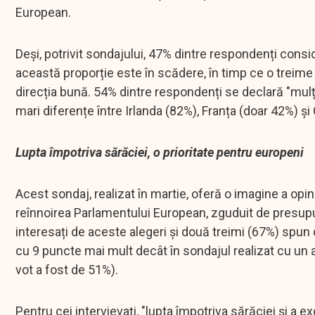
European.
Deși, potrivit sondajului, 47% dintre respondenți conside
această proporție este în scădere, în timp ce o treime
direcția bună. 54% dintre respondenți se declară "mu
mari diferențe între Irlanda (82%), Franța (doar 42%) și
Lupta împotriva sărăciei, o prioritate pentru europeni
Acest sondaj, realizat în martie, oferă o imagine a opin
reînnoirea Parlamentului European, zguduit de presup
interesați de aceste alegeri și două treimi (67%) spun 
cu 9 puncte mai mult decât în sondajul realizat cu un 
vot a fost de 51%).
Pentru cei intervievați, "lupta împotriva sărăciei și a e