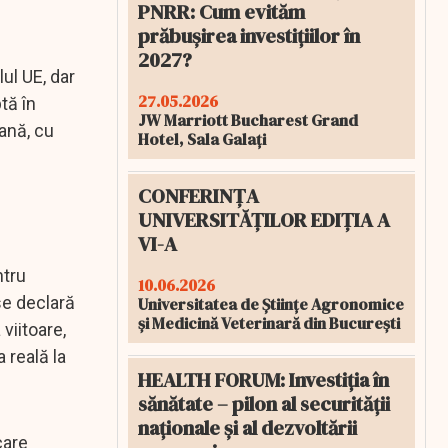
PNRR: Cum evităm
prăbușirea investițiilor în
2027?
lul UE, dar
27.05.2026
tă în
JW Marriott Bucharest Grand
ană, cu
Hotel, Sala Galați
CONFERINȚA
UNIVERSITĂȚILOR EDIȚIA A
VI-A
ntru
10.06.2026
se declară
Universitatea de Științe Agronomice
și Medicină Veterinară din București
viitoare,
 reală la
HEALTH FORUM: Investiția în
sănătate – pilon al securității
naționale și al dezvoltării
care