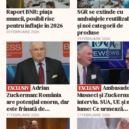
Raport BNR: piața
SGR se extinde cu
muncii, posibil risc
ambalajele reutiliza
pentru inflație în 2026
și noi categorii de
produse
20 FEBRUARIE 2026
19 FEBRUARIE 2026
EXCLUSIV
EXCLUSIV
Adrian
Ambasadorii
EXCLUSIV
EXCLUSIV
Zuckerman: România
Musneci și Zuckerm
are potențial enorm, dar
interviu. SUA, UE și
este frânată de
lume: Ce urmează
corupție, companii de
pentru România
17 FEBRUARIE 2026
17 FEBRUARIE 2026
stat și influența