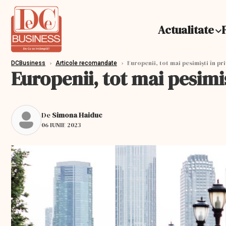
Actualitate
›
›
Europenii, tot mai pesimiști în pri
DCBusiness
Articole recomandate
Europenii, tot mai pesimișt
De
Simona Haiduc
06 IUNIE 2023