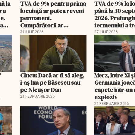
nă la
TVA de 9% pentru prima
TVA de 9% la l
tru
locuință ar putea reveni
până la 30 sep
e.
permanent.
2026. Prelungi
 a
Cumpărătorii ar
termenului a t
economisi zeci de mii de
comisia din Pa
31 IULIE 2026
27 IULIE 2026
lei
7
Ciucu: Dacă ar fi să aleg,
Merz, între Xi 
i-aș lua pe Băsescu sau
Germania joacă
pe Nicușor Dan
capete într-u
exploziv
21 FEBRUARIE 2026
21 FEBRUARIE 2026