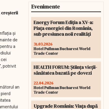
Evenimente
 creșterii
Energy Forum Ediția a XV-a:
Piața energiei din România,
sub presiunea noii realități
flația și
înainte de
31.03.2026
 pentru a
Hotel Pullman Bucharest World
diului
Trade Center
 cei
 potrivit
HEALTH FORUM: Știința vieții-
sănătatea bazată pe dovezi
22.04.2026
rmătorul an
Hotel Pullman Bucharest World
Trade Center
 pierd
itatea
Upgrade România: Viața după
lamentului