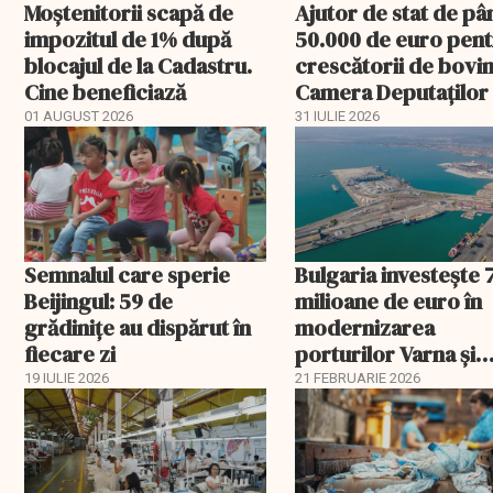
Moștenitorii scapă de
Ajutor de stat de pâ
impozitul de 1% după
50.000 de euro pen
blocajul de la Cadastru.
crescătorii de bovin
Cine beneficiază
Camera Deputaților
aprobat schema
01 AUGUST 2026
31 IULIE 2026
Semnalul care sperie
Bulgaria investește 
Beijingul: 59 de
milioane de euro în
grădinițe au dispărut în
modernizarea
fiecare zi
porturilor Varna și
Burgas
19 IULIE 2026
21 FEBRUARIE 2026