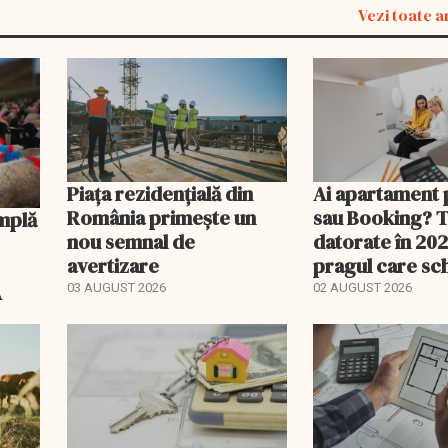
Vezi toate a
Piața rezidențială din
Ai apartament 
România primește un
sau Booking? 
nou semnal de
datorate în 202
avertizare
pragul care s
regimul fiscal
A
03 AUGUST 2026
02 AUGUST 2026