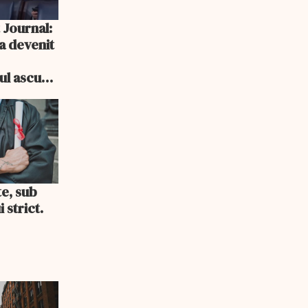
 Journal:
a devenit
e
cul ascuns
i consum
te, sub
 strict.