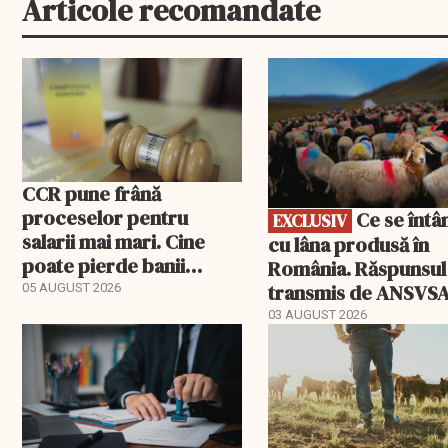
Articole recomandate
EXCLUSIV
CCR pune frână
proceselor pentru
Ce se întâmplă
EXCLUSIV
salarii mai mari. Cine
cu lâna produsă în
poate pierde banii
România. Răspunsul
ceruți statului
transmis de ANSVS
05 AUGUST 2026
03 AUGUST 2026