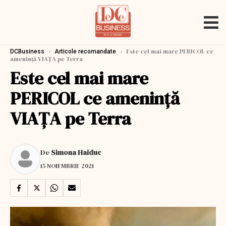
›
›
Este cel mai mare PERICOL ce
DCBusiness
Articole recomandate
amenință VIAȚA pe Terra
Este cel mai mare
PERICOL ce amenință
VIAȚA pe Terra
De
Simona Haiduc
15 NOIEMBRIE 2021