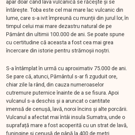
apar doar când lava vulcanică se răcește și se
întărește. Toba este cel mai mare lac vulcanic din
lume, care s-a ivit împreună cu munții din jurul lor, în
timpul celui mai mare dezastru natural de pe
Pământ din ultimii 100.000 de ani. Se poate spune
cu certitudine că aceasta a fost cea mai grea
încercare din istorie pentru strămoșii noștri.
S-a întâmplat în urmă cu aproximativ 75.000 de ani.
Se pare că, atunci, Pământul s-ar fi zguduit ore,
chiar zile la rând, din cauza numeroaselor
cutremure puternice înainte de a se fisura. Apoi
vulcanul s-a deschis și a aruncat o cantitate
imensă de cenușă, lavă, noroi încins și alte porcării.
Vulcanul a afectat mai întâi insula Sumatra, unde o
suprafață mare a fost acoperită cu un strat de lavă,
funingine și cenușă de până la 400 de metri