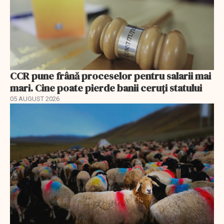
CCR pune frână proceselor pentru salarii mai
mari. Cine poate pierde banii ceruți statului
05 AUGUST 2026
EXCLUSIV