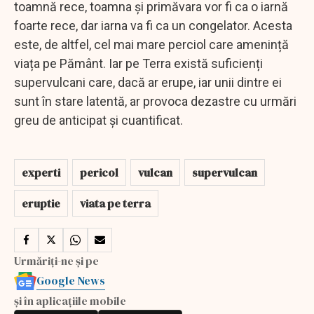
toamnă rece, toamna și primăvara vor fi ca o iarnă
foarte rece, dar iarna va fi ca un congelator. Acesta
este, de altfel, cel mai mare perciol care amenință
viața pe Pământ. Iar pe Terra există suficienți
supervulcani care, dacă ar erupe, iar unii dintre ei
sunt în stare latentă, ar provoca dezastre cu urmări
greu de anticipat și cuantificat.
experti
pericol
vulcan
supervulcan
eruptie
viata pe terra
Urmăriți-ne și pe
Google News
și în aplicațiile mobile