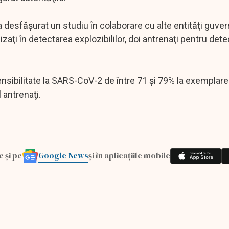
 desfăşurat un studiu în colaborare cu alte entităţi guve
aţi în detectarea explozibililor, doi antrenaţi pentru det
sensibilitate la SARS-CoV-2 de între 71 şi 79% la exemplare
 antrenaţi.
Google News
e și pe
și în aplicațiile mobile