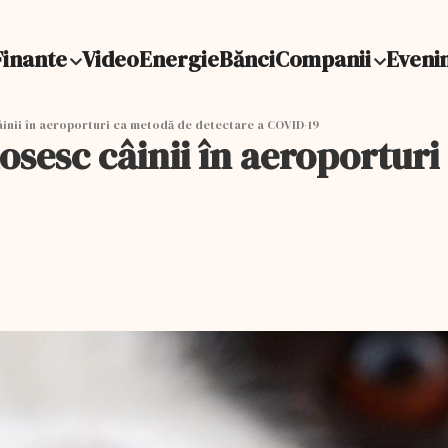
Finante
Video
Energie
Bănci
Companii
Eveni
inii în aeroporturi ca metodă de detectare a COVID-19
osesc câinii în aeroportur