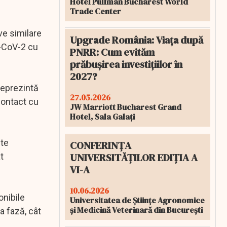
Hotel Pullman Bucharest World
Trade Center
ve similare
Upgrade România: Viața după
S-CoV-2 cu
PNRR: Cum evităm
prăbușirea investițiilor în
2027?
 reprezintă
27.05.2026
contact cu
JW Marriott Bucharest Grand
Hotel, Sala Galați
ste
CONFERINȚA
UNIVERSITĂȚILOR EDIȚIA A
t
VI-A
10.06.2026
onibile
Universitatea de Științe Agronomice
și Medicină Veterinară din București
a fază, cât