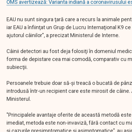
OMS avertizează: Varianta indiană a coronavirusului 
EAU nu sunt singura ţară care a recurs la animale pentru
iar EAU a înfiinţat un Grup de Lucru Internaţional K9 
ajutorul câinilor", a precizat Ministerul de Interne.
Câinii detectori au fost deja folosiţi în domeniul medica
forma de depistare cea mai comodă, comparativ cu me
subiecţii.
Persoanele trebuie doar să-şi treacă o bucată de pânză
introdusă într-un recipient care este mirosit de câine.
Ministerul.
"Principalele avantaje oferite de această metodă este 
imediat, metoda este non-invaviză, fără contact cu mater
şi cazurile presimptomatice şi asimptomatice", au asigu