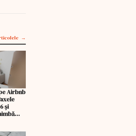
rticolele
pe Airbnb
Taxele
6 și
chimbă