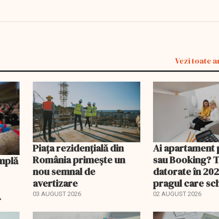
Vezi toate a
Piața rezidențială din
Ai apartament 
România primește un
sau Booking? 
nou semnal de
datorate în 202
avertizare
pragul care s
regimul fiscal
A
03 AUGUST 2026
02 AUGUST 2026