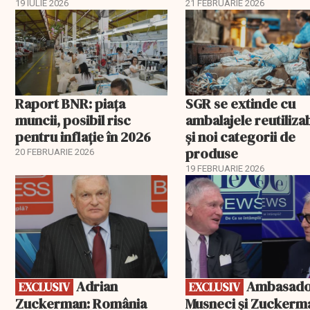
Burgas
19 IULIE 2026
21 FEBRUARIE 2026
Raport BNR: piața
SGR se extinde cu
muncii, posibil risc
ambalajele reutiliza
pentru inflație în 2026
și noi categorii de
produse
20 FEBRUARIE 2026
19 FEBRUARIE 2026
EXCLUSIV
EXCLUSIV
Adrian
Ambasadorii
EXCLUSIV
EXCLUSIV
Zuckerman: România
Musneci și Zuckerm