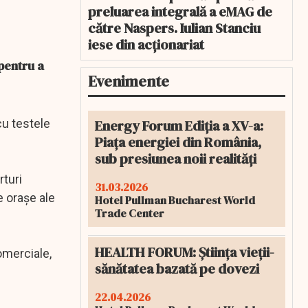
preluarea integrală a eMAG de
către Naspers. Iulian Stanciu
iese din acționariat
 pentru a
Evenimente
Energy Forum Ediția a XV-a:
cu testele
Piața energiei din România,
sub presiunea noii realități
rturi
31.03.2026
e oraşe ale
Hotel Pullman Bucharest World
Trade Center
HEALTH FORUM: Știința vieții-
omerciale,
sănătatea bazată pe dovezi
22.04.2026