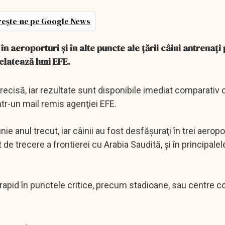
ește-ne pe Google News
n aeroporturi şi în alte puncte ale ţării câini antrenaţi
relatează luni EFE.
recisă, iar rezultate sunt disponibile imediat comparativ 
tr-un mail remis agenţiei EFE.
e anul trecut, iar câinii au fost desfăşuraţi în trei aeropo
 de trecere a frontierei cu Arabia Saudită, şi în principalel
a rapid în punctele critice, precum stadioane, sau centre c