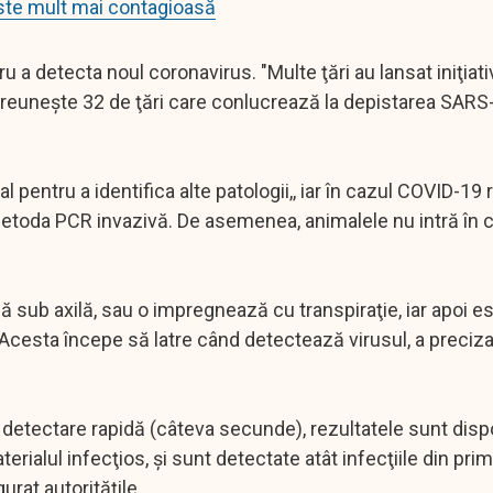
este mult mai contagioasă
 a detecta noul coronavirus. "Multe ţări au lansat iniţiati
ce reuneşte 32 de ţări care conlucrează la depistarea SAR
l pentru a identifica alte patologii,, iar în cazul COVID-19
toda PCR invazivă. De asemenea, animalele nu intră în 
 sub axilă, sau o impregnează cu transpiraţie, iar apoi e
 Acesta începe să latre când detectează virusul, a preciza
detectare rapidă (câteva secunde), rezultatele sunt disp
ialul infecţios, şi sunt detectate atât infecţiile din prim
rat autorităţile.