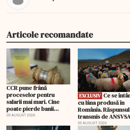
Articole recomandate
EXCLUSIV
CCR pune frână
proceselor pentru
Ce se întâmplă
EXCLUSIV
salarii mai mari. Cine
cu lâna produsă în
poate pierde banii
România. Răspunsul
ceruți statului
transmis de ANSVS
05 AUGUST 2026
03 AUGUST 2026