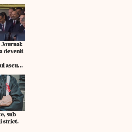
 Journal:
a devenit
e
cul ascuns
i consum
te, sub
 strict.