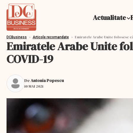
Actualitate
›
›
Emiratele Arabe Unite folosesc câ
DCBusiness
Articole recomandate
Emiratele Arabe Unite fol
COVID-19
De
Antonia Popescu
10 MAI 2021