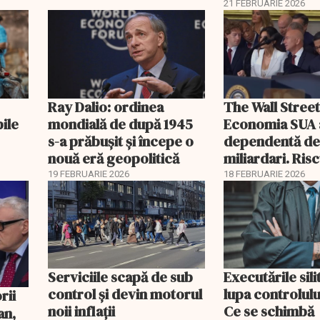
21 FEBRUARIE 2026
Ray Dalio: ordinea
The Wall Street
bile
mondială de după 1945
Economia SUA 
s-a prăbușit și începe o
dependentă d
nouă eră geopolitică
miliardari. Ris
pentru burse ș
19 FEBRUARIE 2026
18 FEBRUARIE 2026
Serviciile scapă de sub
Executările sili
control și devin motorul
lupa controlului
noii inflații
Ce se schimbă
an,