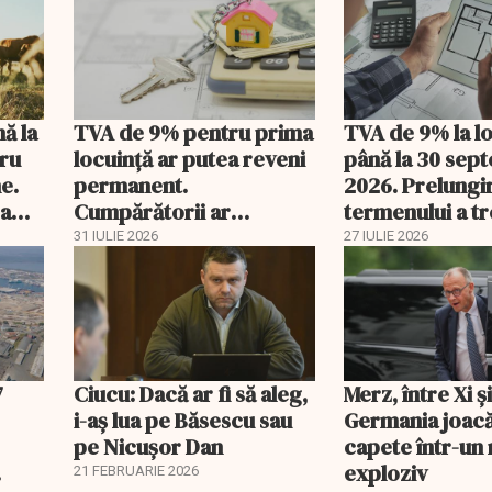
nă la
TVA de 9% pentru prima
TVA de 9% la l
tru
locuință ar putea reveni
până la 30 sep
e.
permanent.
2026. Prelungi
 a
Cumpărătorii ar
termenului a t
economisi zeci de mii de
comisia din Pa
31 IULIE 2026
27 IULIE 2026
lei
7
Ciucu: Dacă ar fi să aleg,
Merz, între Xi 
i-aș lua pe Băsescu sau
Germania joacă
pe Nicușor Dan
capete într-u
exploziv
21 FEBRUARIE 2026