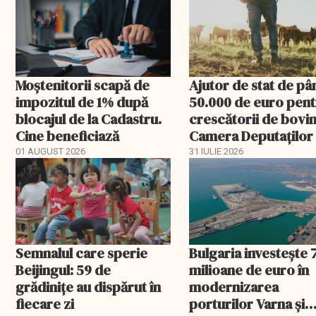
Moștenitorii scapă de
Ajutor de stat de pâ
impozitul de 1% după
50.000 de euro pen
blocajul de la Cadastru.
crescătorii de bovin
Cine beneficiază
Camera Deputaților
aprobat schema
01 AUGUST 2026
31 IULIE 2026
Semnalul care sperie
Bulgaria investește 
Beijingul: 59 de
milioane de euro în
grădinițe au dispărut în
modernizarea
fiecare zi
porturilor Varna și