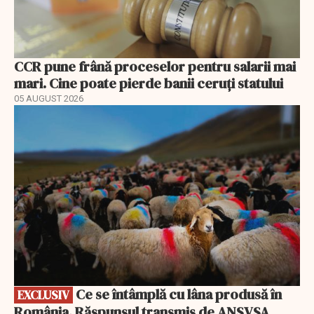
CCR pune frână proceselor pentru salarii mai
mari. Cine poate pierde banii ceruți statului
05 AUGUST 2026
EXCLUSIV
Ce se întâmplă cu lâna produsă în
EXCLUSIV
România. Răspunsul transmis de ANSVSA