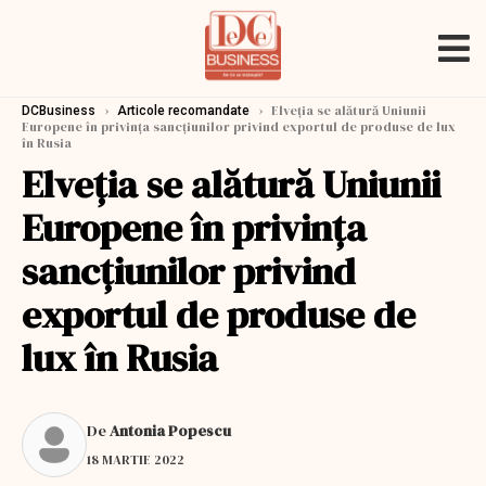
›
›
Elveția se alătură Uniunii
DCBusiness
Articole recomandate
Europene în privința sancțiunilor privind exportul de produse de lux
în Rusia
Elveția se alătură Uniunii
Europene în privința
sancțiunilor privind
exportul de produse de
lux în Rusia
De
Antonia Popescu
18 MARTIE 2022