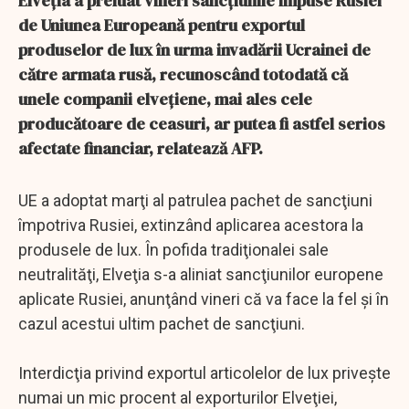
Elveţia a preluat vineri sancţiunile impuse Rusiei
de Uniunea Europeană pentru exportul
produselor de lux în urma invadării Ucrainei de
către armata rusă, recunoscând totodată că
unele companii elveţiene, mai ales cele
producătoare de ceasuri, ar putea fi astfel serios
afectate financiar, relatează AFP.
UE a adoptat marţi al patrulea pachet de sancţiuni
împotriva Rusiei, extinzând aplicarea acestora la
produsele de lux. În pofida tradiţionalei sale
neutralităţi, Elveţia s-a aliniat sancţiunilor europene
aplicate Rusiei, anunţând vineri că va face la fel şi în
cazul acestui ultim pachet de sancţiuni.
Interdicţia privind exportul articolelor de lux priveşte
numai un mic procent al exporturilor Elveţiei,