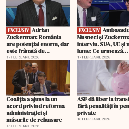
Adrian
Ambasadorii
EXCLUSIV
EXCLUSIV
Zuckerman: România
Musneci și Zuckerm
are potențial enorm, dar
interviu. SUA, UE și
este frânată de
lume: Ce urmează
corupție, companii de
pentru România
17 FEBRUARIE 2026
17 FEBRUARIE 2026
stat și influența
propagandei ruse
Coaliția a ajuns la un
ASF dă liber la trans
acord privind reforma
fără penalități în pen
administrației și
private
măsurile de relansare
16 FEBRUARIE 2026
16 FEBRUARIE 2026