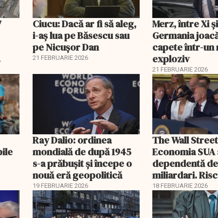
7
Ciucu: Dacă ar fi să aleg,
Merz, între Xi 
i-aș lua pe Băsescu sau
Germania joacă
pe Nicușor Dan
capete într-u
exploziv
21 FEBRUARIE 2026
21 FEBRUARIE 2026
Ray Dalio: ordinea
The Wall Street
bile
mondială de după 1945
Economia SUA 
s-a prăbușit și începe o
dependentă d
nouă eră geopolitică
miliardari. Ris
pentru burse ș
19 FEBRUARIE 2026
18 FEBRUARIE 2026