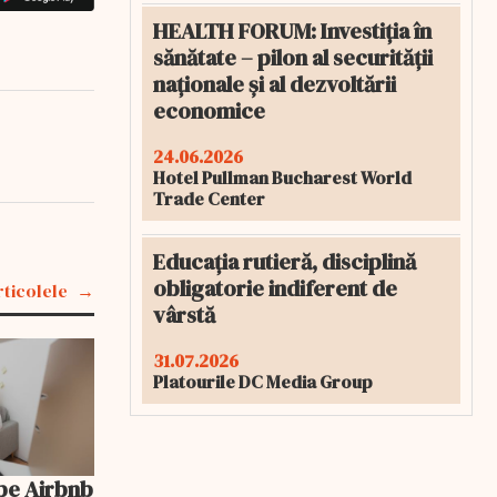
HEALTH FORUM: Investiția în
sănătate – pilon al securității
naționale și al dezvoltării
economice
24.06.2026
Hotel Pullman Bucharest World
Trade Center
Educația rutieră, disciplină
obligatorie indiferent de
rticolele
vârstă
31.07.2026
Platourile DC Media Group
pe Airbnb