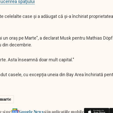
ucerirea spaţiului
celelalte case și a adăugat că și-a închiriat proprietatea
ui un oraș pe Marte", a declarat Musk pentru Mathias Döpf
iu din decembrie.
rte. Asta înseamnă doar mult capital."
dut casele, cu excepția uneia din Bay Area închiriată pen
marte
Google News
e și pe
și în aplicațiile mobile