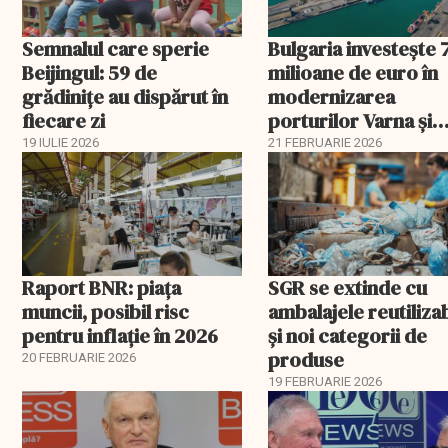
Semnalul care sperie
Bulgaria investește 
Beijingul: 59 de
milioane de euro în
grădinițe au dispărut în
modernizarea
fiecare zi
porturilor Varna și
Burgas
19 IULIE 2026
21 FEBRUARIE 2026
Raport BNR: piața
SGR se extinde cu
muncii, posibil risc
ambalajele reutiliza
pentru inflație în 2026
și noi categorii de
produse
20 FEBRUARIE 2026
19 FEBRUARIE 2026
EXCLUSIV
EXCLUSIV