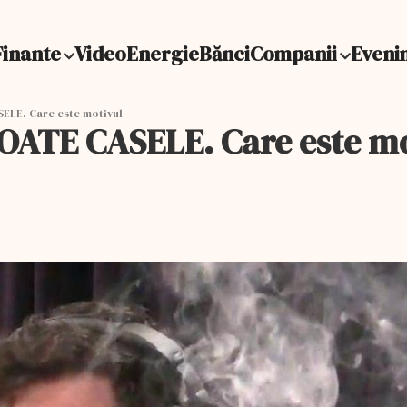
Finante
Video
Energie
Bănci
Companii
Eveni
ELE. Care este motivul
OATE CASELE. Care este mo