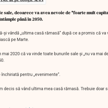
e sale, deoarece va avea nevoie de "foarte mult capita
 întâmple până în 2050.
să-și vândă „ultima casă rămasă” după ce a promis că va 
uiască pe Marte.
 mai 2020 că va vinde toate bunurile sale și „nu va mai de
50.
e închiriată pentru „evenimente”.
"Am decis să vând ultima mea casă rămasă. Trebuie doar s