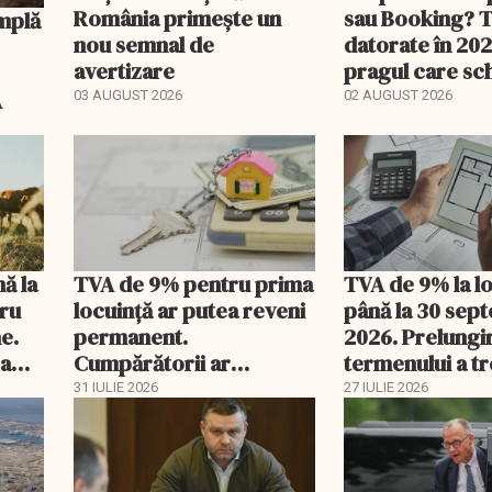
România primește un
sau Booking? 
nou semnal de
datorate în 202
avertizare
pragul care s
regimul fiscal
A
03 AUGUST 2026
02 AUGUST 2026
nă la
TVA de 9% pentru prima
TVA de 9% la l
tru
locuință ar putea reveni
până la 30 sep
e.
permanent.
2026. Prelungi
 a
Cumpărătorii ar
termenului a t
economisi zeci de mii de
comisia din Pa
31 IULIE 2026
27 IULIE 2026
lei