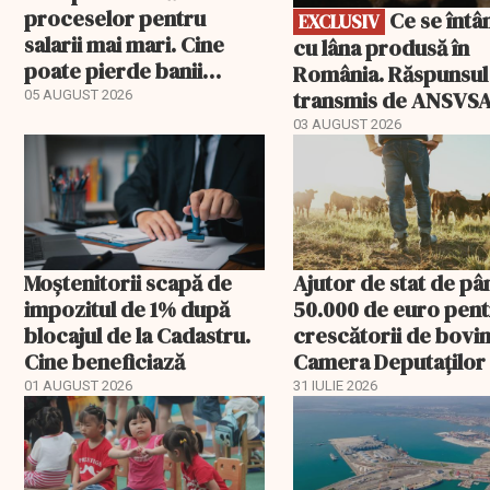
proceselor pentru
Ce se întâmplă
EXCLUSIV
salarii mai mari. Cine
cu lâna produsă în
poate pierde banii
România. Răspunsul
ceruți statului
transmis de ANSVS
05 AUGUST 2026
03 AUGUST 2026
Moștenitorii scapă de
Ajutor de stat de pâ
impozitul de 1% după
50.000 de euro pen
blocajul de la Cadastru.
crescătorii de bovin
Cine beneficiază
Camera Deputaților
aprobat schema
01 AUGUST 2026
31 IULIE 2026