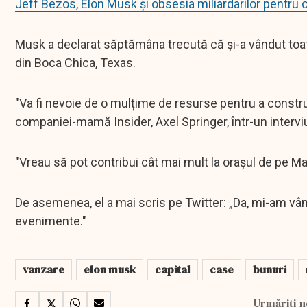
Jeff Bezos, Elon Musk şi obsesia miliardarilor pentru c
Musk a declarat săptămâna trecută că și-a vândut toate 
din Boca Chica, Texas.
"Va fi nevoie de o mulțime de resurse pentru a constr
companiei-mamă Insider, Axel Springer, într-un interv
"Vreau să pot contribui cât mai mult la orașul de pe Ma
De asemenea, el a mai scris pe Twitter: „Da, mi-am vân
evenimente."
vanzare
elon musk
capital
case
bunuri
Urmăriți-n