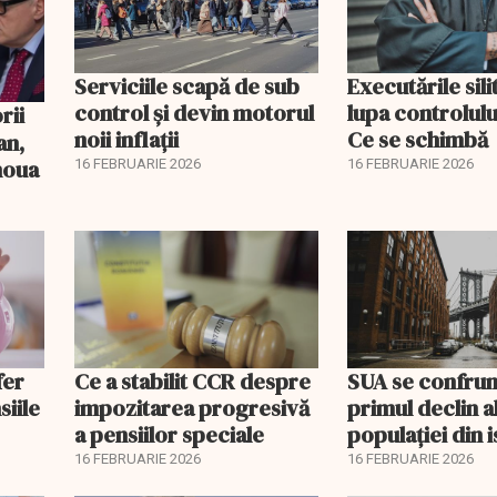
Serviciile scapă de sub
Executările sili
control și devin motorul
lupa controlului
noii inflații
Ce se schimbă
an,
 noua
16 FEBRUARIE 2026
16 FEBRUARIE 2026
fer
Ce a stabilit CCR despre
SUA se confrun
siile
impozitarea progresivă
primul declin a
a pensiilor speciale
populației din i
16 FEBRUARIE 2026
16 FEBRUARIE 2026