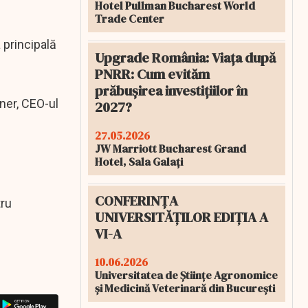
Hotel Pullman Bucharest World
Trade Center
 principală
Upgrade România: Viața după
PNRR: Cum evităm
prăbușirea investițiilor în
ner, CEO-ul
2027?
27.05.2026
JW Marriott Bucharest Grand
Hotel, Sala Galați
CONFERINȚA
tru
UNIVERSITĂȚILOR EDIȚIA A
VI-A
10.06.2026
Universitatea de Științe Agronomice
și Medicină Veterinară din București