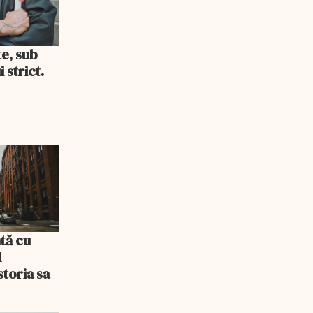
te, sub
 strict.
tă cu
l
storia sa