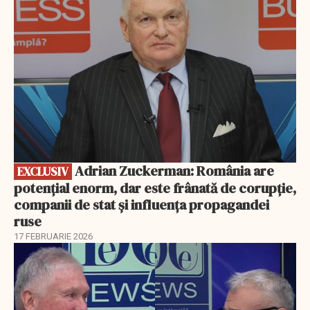
Adrian Zuckerman: România are
EXCLUSIV
potențial enorm, dar este frânată de corupție,
companii de stat și influența propagandei
ruse
17 FEBRUARIE 2026
EXCLUSIV