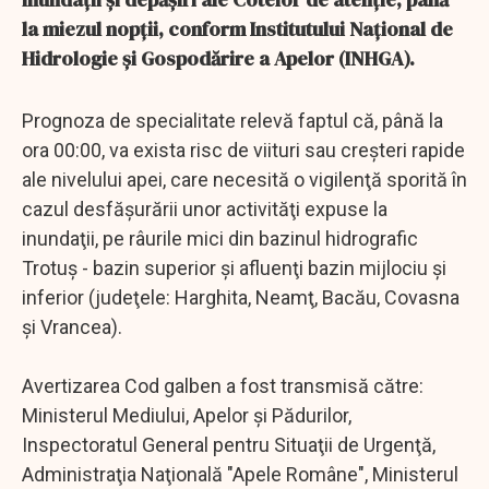
la miezul nopţii, conform Institutului Naţional de
Hidrologie şi Gospodărire a Apelor (INHGA).
Prognoza de specialitate relevă faptul că, până la
ora 00:00, va exista risc de viituri sau creşteri rapide
ale nivelului apei, care necesită o vigilenţă sporită în
cazul desfăşurării unor activităţi expuse la
inundaţii, pe râurile mici din bazinul hidrografic
Trotuş - bazin superior şi afluenţi bazin mijlociu şi
inferior (judeţele: Harghita, Neamţ, Bacău, Covasna
şi Vrancea).
Avertizarea Cod galben a fost transmisă către:
Ministerul Mediului, Apelor şi Pădurilor,
Inspectoratul General pentru Situaţii de Urgenţă,
Administraţia Naţională "Apele Române", Ministerul