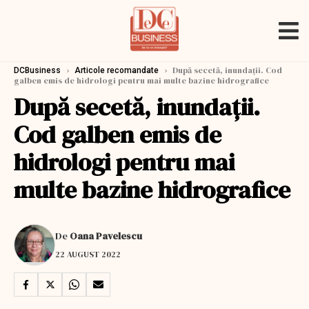
›
›
După secetă, inundații. Cod
DCBusiness
Articole recomandate
galben emis de hidrologi pentru mai multe bazine hidrografice
După secetă, inundații.
Cod galben emis de
hidrologi pentru mai
multe bazine hidrografice
De
Oana Pavelescu
22 AUGUST 2022