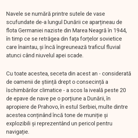
Navele se numără printre sutele de vase
scufundate de-a lungul Dunării ce aparțineau de
flota Germaniei naziste din Marea Neagră în 1944,
în timp ce se retrăgea din fața forțelor sovietice
care înaintau, și încă îngreunează traficul fluvial
atunci când niuvelul apei scade.
Cu toate acestea, seceta din acest an - considerată
de oamenii de știință drept o consecință a
îschimbărilor climatice - a scos la iveală peste 20
de epave de nave pe o porțiune a Dunării, în
apropiere de Prahovo, în estul Serbiei, multe dintre
acestea conținând încă tone de muniție și
explozibili și reprezentând un pericol pentru
navigație.