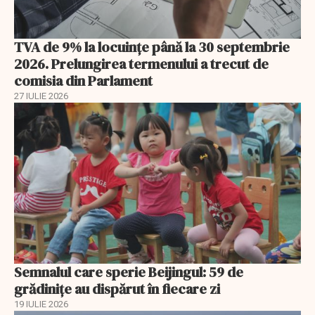
TVA de 9% la locuințe până la 30 septembrie
2026. Prelungirea termenului a trecut de
comisia din Parlament
27 IULIE 2026
Semnalul care sperie Beijingul: 59 de
grădinițe au dispărut în fiecare zi
19 IULIE 2026