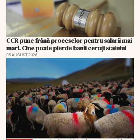
CCR pune frână proceselor pentru salarii mai
mari. Cine poate pierde banii ceruți statului
05 AUGUST 2026
EXCLUSIV