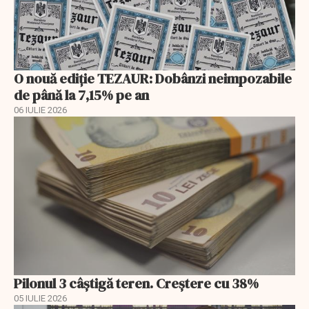
O nouă ediție TEZAUR: Dobânzi neimpozabile
de până la 7,15% pe an
06 IULIE 2026
Pilonul 3 câştigă teren. Creştere cu 38%
05 IULIE 2026