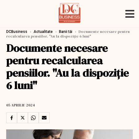
›
›
›
Documente necesare pentru
DCBusiness
Actualitate
Banii tăi
recalcularea pensiilor. "Au la dispoziţie 6 luni"
Documente necesare
pentru recalcularea
pensiilor. "Au la dispoziţie
6 luni"
05 APRILIE 2024