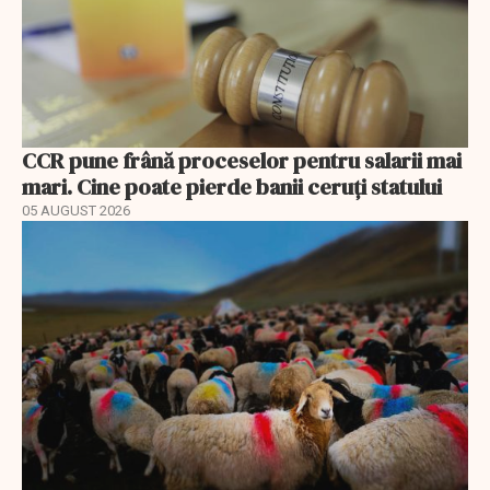
CCR pune frână proceselor pentru salarii mai
mari. Cine poate pierde banii ceruți statului
05 AUGUST 2026
EXCLUSIV