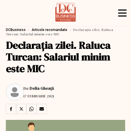
›
›
Declarația zilei. Raluca
DCBusiness
Articole recomandate
Turcan: Salariul minim este MIC
Declarația zilei. Raluca
Turcan: Salariul minim
este MIC
De
Delia Gheață
17 FEBRUARIE 2021