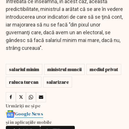
Întrebată ce înseamnă, în acest caz, această
predictibilitate, ministrul a arătat că se are în vedere
introducerea unor indicatori de care să se ţină cont,
iar majorarea să nu se facă "din pixul unor
guvernanţi care, dacă avem un an electoral, se
gândesc să facă salariul minim mai mare, dacă nu,
strâng cureaua".
salariul minim
ministrul muncii
mediul privat
raluca turcan
salarizare
Urmăriți-ne și pe
Google News
și în aplicațiile mobile