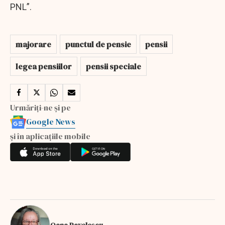
PNL”.
majorare
punctul de pensie
pensii
legea pensiilor
pensii speciale
Urmăriți-ne și pe
Google News
și în aplicațiile mobile
Oana Pavelescu