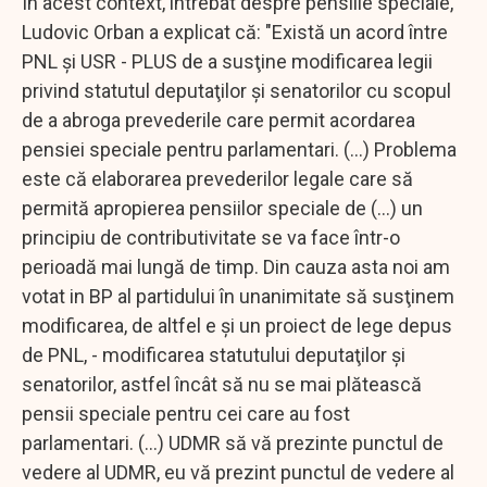
În acest context, întrebat despre pensiile speciale,
Ludovic Orban a explicat că: "Există un acord între
PNL şi USR - PLUS de a susţine modificarea legii
privind statutul deputaţilor şi senatorilor cu scopul
de a abroga prevederile care permit acordarea
pensiei speciale pentru parlamentari. (...) Problema
este că elaborarea prevederilor legale care să
permită apropierea pensiilor speciale de (...) un
principiu de contributivitate se va face într-o
perioadă mai lungă de timp. Din cauza asta noi am
votat in BP al partidului în unanimitate să susţinem
modificarea, de altfel e şi un proiect de lege depus
de PNL, - modificarea statutului deputaţilor şi
senatorilor, astfel încât să nu se mai plătească
pensii speciale pentru cei care au fost
parlamentari. (...) UDMR să vă prezinte punctul de
vedere al UDMR, eu vă prezint punctul de vedere al