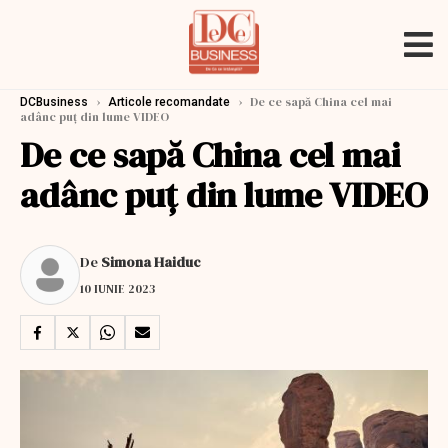
›
›
De ce sapă China cel mai
DCBusiness
Articole recomandate
adânc puț din lume VIDEO
De ce sapă China cel mai
adânc puț din lume VIDEO
De
Simona Haiduc
10 IUNIE 2023