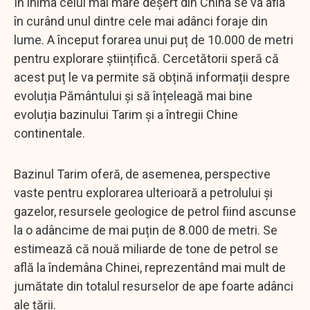
În inima celui mai mare deșert din China se va afla
în curând unul dintre cele mai adânci foraje din
lume. A început forarea unui puț de 10.000 de metri
pentru explorare științifică. Cercetătorii speră că
acest puț le va permite să obțină informații despre
evoluția Pământului și să înțeleagă mai bine
evoluția bazinului Tarim și a întregii Chine
continentale.
Bazinul Tarim oferă, de asemenea, perspective
vaste pentru explorarea ulterioară a petrolului și
gazelor, resursele geologice de petrol fiind ascunse
la o adâncime de mai puțin de 8.000 de metri. Se
estimează că nouă miliarde de tone de petrol se
află la îndemâna Chinei, reprezentând mai mult de
jumătate din totalul resurselor de ape foarte adânci
ale țării.