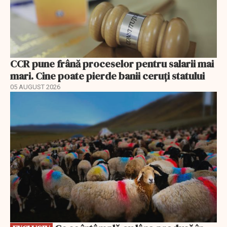
CCR pune frână proceselor pentru salarii mai
mari. Cine poate pierde banii ceruți statului
05 AUGUST 2026
EXCLUSIV