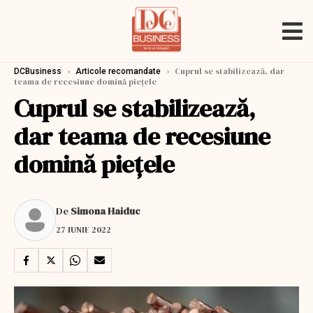
›
›
Cuprul se stabilizează, dar
DCBusiness
Articole recomandate
teama de recesiune domină piețele
Cuprul se stabilizează,
dar teama de recesiune
domină piețele
De
Simona Haiduc
27 IUNIE 2022