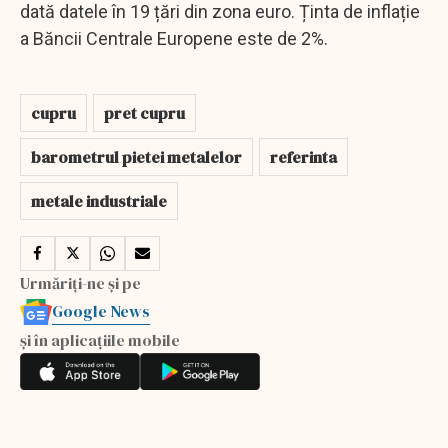
dată datele în 19 țări din zona euro. Ținta de inflație
a Băncii Centrale Europene este de 2%.
cupru
pret cupru
barometrul pietei metalelor
referinta
metale industriale
Urmăriți-ne și pe
Google News
și în aplicațiile mobile