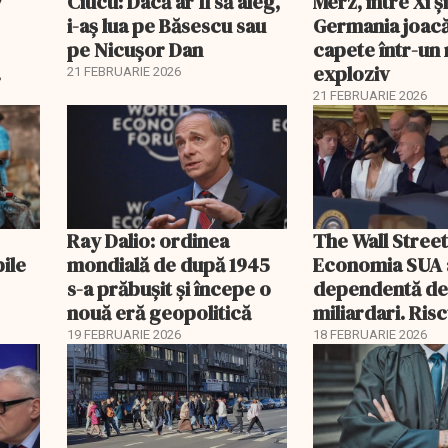
7
Ciucu: Dacă ar fi să aleg,
Merz, între Xi 
i-aș lua pe Băsescu sau
Germania joacă
pe Nicușor Dan
capete într-u
exploziv
21 FEBRUARIE 2026
21 FEBRUARIE 2026
Ray Dalio: ordinea
The Wall Street
bile
mondială de după 1945
Economia SUA 
s-a prăbușit și începe o
dependentă d
nouă eră geopolitică
miliardari. Ris
pentru burse ș
19 FEBRUARIE 2026
18 FEBRUARIE 2026