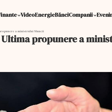
Finante
Video
Energie
Bănci
Companii
Eveni
propunere a ministrului Muncii
. Ultima propunere a minist