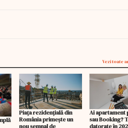
Vezi toate a
Piața rezidențială din
Ai apartament 
România primește un
sau Booking? 
nou semnal de
datorate în 202