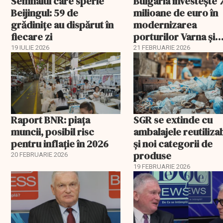
Semnalul care sperie
Bulgaria investește 
Beijingul: 59 de
milioane de euro în
grădinițe au dispărut în
modernizarea
fiecare zi
porturilor Varna și
Burgas
19 IULIE 2026
21 FEBRUARIE 2026
Raport BNR: piața
SGR se extinde cu
muncii, posibil risc
ambalajele reutiliza
pentru inflație în 2026
și noi categorii de
produse
20 FEBRUARIE 2026
19 FEBRUARIE 2026
EXCLUSIV
EXCLUSIV