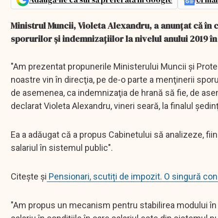
Ministrul Muncii, Violeta Alexandru, a anunţat că în
sporurilor şi indemnizaţiilor la nivelul anului 2019 
"Am prezentat propunerile Ministerului Muncii şi Prote
noastre vin în direcţia, pe de-o parte a menţinerii sporu
de asemenea, ca indemnizaţia de hrană să fie, de ase
declarat Violeta Alexandru, vineri seară, la finalul şedi
Ea a adăugat că a propus Cabinetului să analizeze, fiin
salariul în sistemul public".
Citește și
Pensionari, scutiți de impozit. O singură cond
"Am propus un mecanism pentru stabilirea modului în c