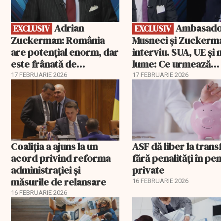
Adrian
Ambasadorii
EXCLUSIV
EXCLUSIV
Zuckerman: România
Musneci și Zuckerm
are potențial enorm, dar
interviu. SUA, UE și
este frânată de
lume: Ce urmează
corupție, companii de
pentru România
17 FEBRUARIE 2026
17 FEBRUARIE 2026
stat și influența
propagandei ruse
Coaliția a ajuns la un
ASF dă liber la trans
acord privind reforma
fără penalități în pen
administrației și
private
măsurile de relansare
16 FEBRUARIE 2026
16 FEBRUARIE 2026