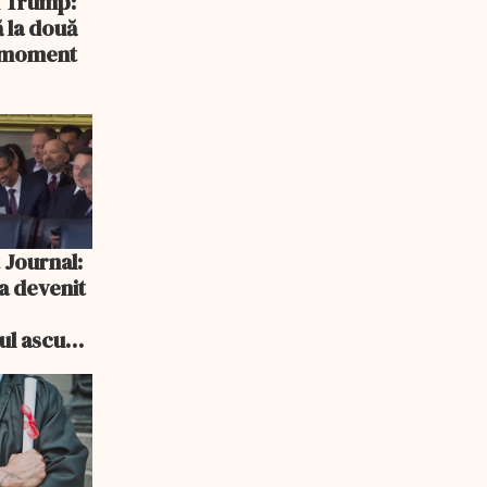
și Trump:
 la două
n moment
 Journal:
a devenit
e
cul ascuns
i consum