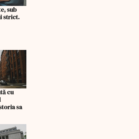
te, sub
 strict.
tă cu
l
storia sa