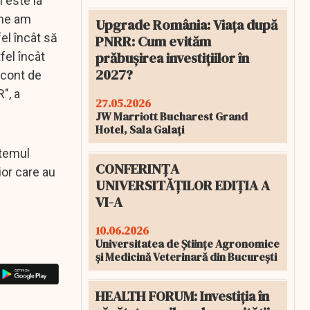
i este la
ume am
Upgrade România: Viața după
el încât să
PNRR: Cum evităm
prăbușirea investițiilor în
fel încât
2027?
 cont de
", a
27.05.2026
JW Marriott Bucharest Grand
Hotel, Sala Galați
stemul
CONFERINȚA
ior care au
UNIVERSITĂȚILOR EDIȚIA A
VI-A
10.06.2026
Universitatea de Științe Agronomice
și Medicină Veterinară din București
HEALTH FORUM: Investiția în