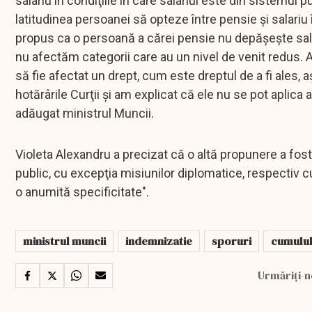
salariu în condiţiile în care salariul este din sistemul 
latitudinea persoanei să opteze între pensie şi salariu
propus ca o persoană a cărei pensie nu depăşeşte sala
nu afectăm categorii care au un nivel de venit redus. Am
să fie afectat un drept, cum este dreptul de a fi ales, 
hotărârile Curţii şi am explicat că ele nu se pot aplica a
adăugat ministrul Muncii.
Violeta Alexandru a precizat că o altă propunere a fost 
public, cu excepţia misiunilor diplomatice, respectiv 
o anumită specificitate".
ministrul muncii
indemnizatie
sporuri
cumulul
Urmăriți-n