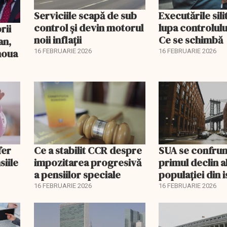
Serviciile scapă de sub
Executările sili
control și devin motorul
lupa controlului
noii inflații
Ce se schimbă
an,
 noua
16 FEBRUARIE 2026
16 FEBRUARIE 2026
fer
Ce a stabilit CCR despre
SUA se confrun
siile
impozitarea progresivă
primul declin a
a pensiilor speciale
populației din i
16 FEBRUARIE 2026
16 FEBRUARIE 2026