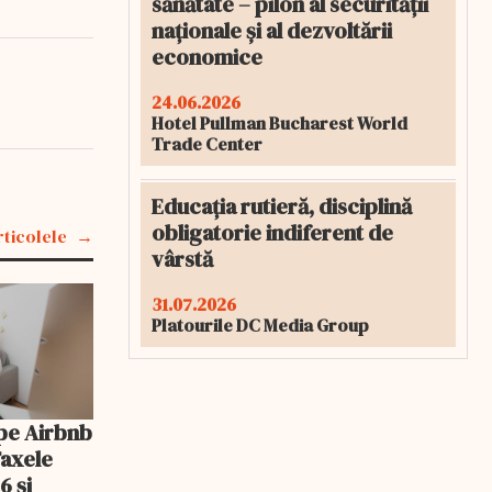
sănătate – pilon al securității
naționale și al dezvoltării
economice
24.06.2026
Hotel Pullman Bucharest World
Trade Center
Educația rutieră, disciplină
obligatorie indiferent de
rticolele
vârstă
31.07.2026
Platourile DC Media Group
pe Airbnb
Taxele
6 și