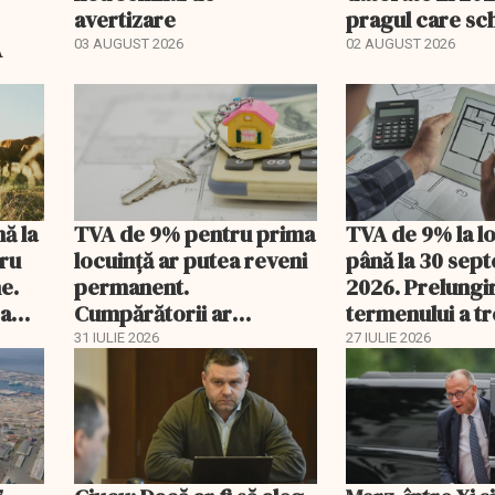
avertizare
pragul care s
regimul fiscal
A
03 AUGUST 2026
02 AUGUST 2026
nă la
TVA de 9% pentru prima
TVA de 9% la l
tru
locuință ar putea reveni
până la 30 sep
e.
permanent.
2026. Prelungi
 a
Cumpărătorii ar
termenului a t
economisi zeci de mii de
comisia din Pa
31 IULIE 2026
27 IULIE 2026
lei