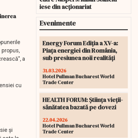
iese din acționariat
ţinerea
Evenimente
Energy Forum Ediția a XV-a:
opunerile
Piața energiei din România,
m propus,
sub presiunea noii realități
crească", a
31.03.2026
Hotel Pullman Bucharest World
Trade Center
pensiei cu
HEALTH FORUM: Știința vieții-
sănătatea bazată pe dovezi
22.04.2026
Hotel Pullman Bucharest World
sie şi
Trade Center