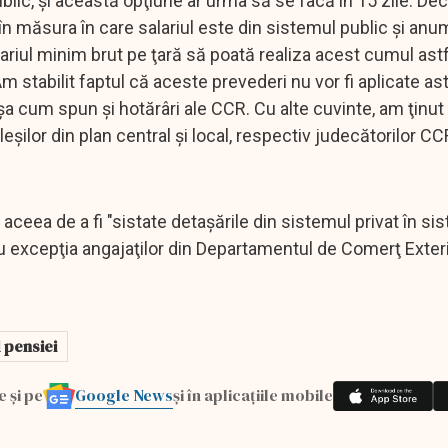
public, şi această opţiune ar urma să se facă în 15 zile. Dec
 în măsura în care salariul este din sistemul public şi an
riul minim brut pe ţară să poată realiza acest cumul astf
 stabilit faptul că aceste prevederi nu vor fi aplicate ast
aşa cum spun şi hotărâri ale CCR. Cu alte cuvinte, am ţinut
leşilor din plan central şi local, respectiv judecătorilor CCR
aceea de a fi "sistate detaşările din sistemul privat în si
cu excepţia angajaţilor din Departamentul de Comerţ Exter
 pensiei
Google News
e și pe
și în aplicațiile mobile