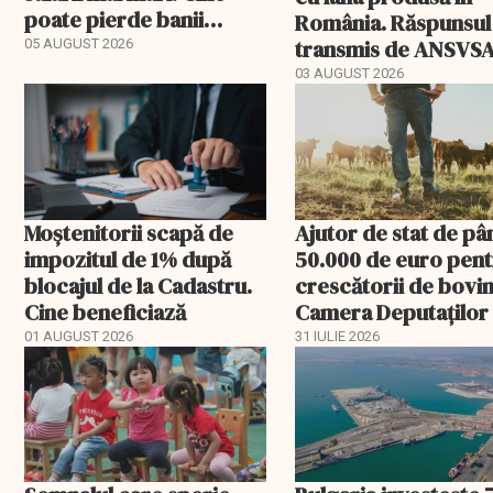
poate pierde banii
România. Răspunsul
ceruți statului
transmis de ANSVS
05 AUGUST 2026
03 AUGUST 2026
Moștenitorii scapă de
Ajutor de stat de pâ
impozitul de 1% după
50.000 de euro pen
blocajul de la Cadastru.
crescătorii de bovin
Cine beneficiază
Camera Deputaților
aprobat schema
01 AUGUST 2026
31 IULIE 2026