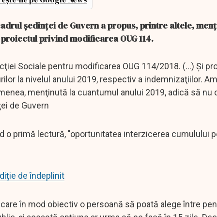
 cadrul şedinţei de Guvern a propus, printre altele, men
în proiectul privind modificarea OUG 114.
cţiei Sociale pentru modificarea OUG 114/2018. (...) Şi pr
rilor la nivelul anului 2019, respectiv a indemnizaţiilor. A
menea, menţinută la cuantumul anului 2019, adică să nu 
nţei de Guvern
d o primă lectură, "oportunitatea interzicerea cumulului 
iție de îndeplinit
are în mod obiectiv o persoană să poată alege între pen