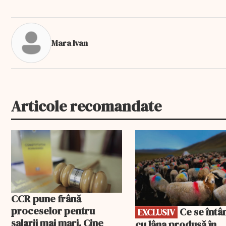
Mara Ivan
Articole recomandate
EXCLUSIV
CCR pune frână
proceselor pentru
Ce se întâmplă
EXCLUSIV
salarii mai mari. Cine
cu lâna produsă în