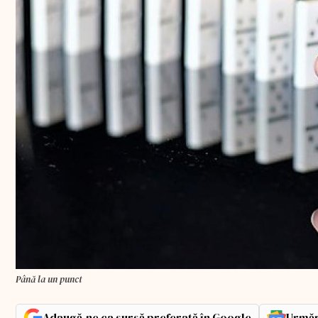
Până la un punct
Adaugă-ne ca sursă preferată în Google
Urmăr