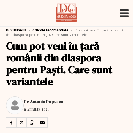
›
›
Cum pot veni în ţară românii
DCBusiness
Articole recomandate
din diaspora pentru Paşti. Care sunt variantele
Cum pot veni în ţară
românii din diaspora
pentru Paşti. Care sunt
variantele
De
Antonia Popescu
11 APRILIE 2021