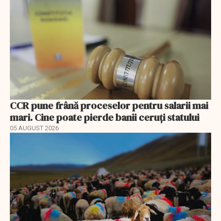
CCR pune frână proceselor pentru salarii mai
mari. Cine poate pierde banii ceruți statului
05 AUGUST 2026
EXCLUSIV