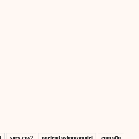
i
sars-cov2
pacienti asimptomaici
cum aflu