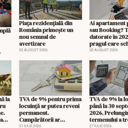
Piața rezidențială din
Ai apartament 
România primește un
sau Booking? 
nou semnal de
datorate în 202
avertizare
pragul care s
regimul fiscal
A
03 AUGUST 2026
02 AUGUST 2026
nă la
TVA de 9% pentru prima
TVA de 9% la l
tru
locuință ar putea reveni
până la 30 sep
e.
permanent.
2026. Prelungi
 a
Cumpărătorii ar
termenului a t
economisi zeci de mii de
comisia din Pa
31 IULIE 2026
27 IULIE 2026