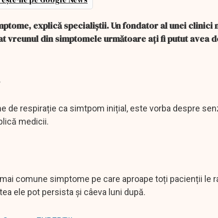
ptome, explică specialiștii. Un fondator al unei clinici
t vreunul din simptomele următoare ați fi putut avea d
.
 de respirație ca simtpom inițial, este vorba despre sen
plică medicii.
e mai comune simptome pe care aproape toți pacienții le 
ea ele pot persista și câeva luni după.