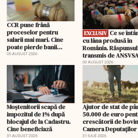
CCR pune frână
proceselor pentru
Ce se întâmplă
EXCLUSIV
salarii mai mari. Cine
cu lâna produsă în
poate pierde banii
România. Răspunsul
ceruți statului
transmis de ANSVS
05 AUGUST 2026
03 AUGUST 2026
Moștenitorii scapă de
Ajutor de stat de pâ
impozitul de 1% după
50.000 de euro pen
blocajul de la Cadastru.
crescătorii de bovin
Cine beneficiază
Camera Deputaților
aprobat schema
01 AUGUST 2026
31 IULIE 2026