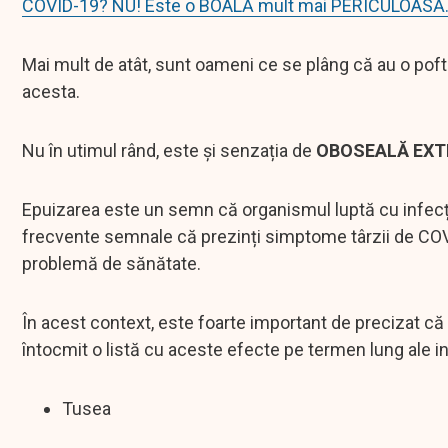
COVID-19? NU! Este o BOALĂ mult mai PERICULOASĂ.
Mai mult de atât, sunt oameni ce se plâng că au o pof
acesta.
Nu în utimul rând, este și senzația de
OBOSEALĂ EXT
Epuizarea este un semn că organismul luptă cu infecți
frecvente semnale că prezinți simptome târzii de COVI
problemă de sănătate.
În acest context, este foarte important de precizat că
întocmit o listă cu aceste efecte pe termen lung ale
Tusea