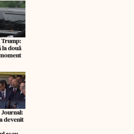
și Trump:
 la două
n moment
 Journal:
a devenit
e
cul ascuns