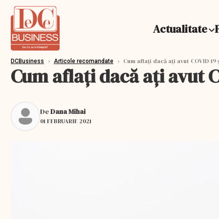
Actualitate
›
›
Cum aflați dacă ați avut COVID-19 
DCBusiness
Articole recomandate
Cum aflați dacă ați avut 
De
Dana Mihai
01 FEBRUARIE 2021