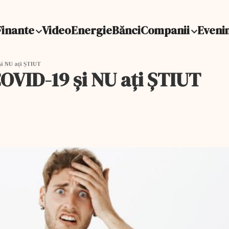
Finante
Video
Energie
Bănci
Companii
Eveni
și NU ați ȘTIUT
COVID-19 și NU ați ȘTIUT