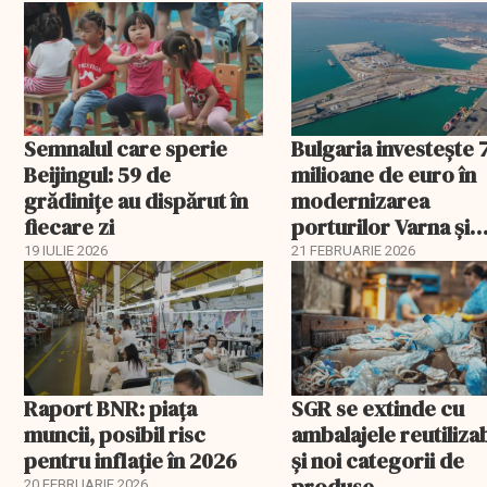
Semnalul care sperie
Bulgaria investește 
Beijingul: 59 de
milioane de euro în
grădinițe au dispărut în
modernizarea
fiecare zi
porturilor Varna și
Burgas
19 IULIE 2026
21 FEBRUARIE 2026
Raport BNR: piața
SGR se extinde cu
muncii, posibil risc
ambalajele reutiliza
pentru inflație în 2026
și noi categorii de
produse
20 FEBRUARIE 2026