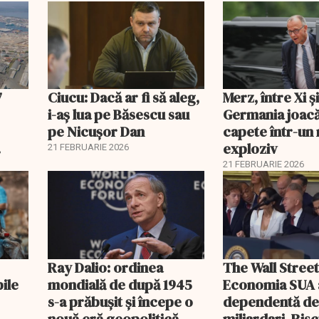
lei
7
Ciucu: Dacă ar fi să aleg,
Merz, între Xi 
i-aș lua pe Băsescu sau
Germania joacă
pe Nicușor Dan
capete într-u
exploziv
21 FEBRUARIE 2026
21 FEBRUARIE 2026
Ray Dalio: ordinea
The Wall Street
bile
mondială de după 1945
Economia SUA 
s-a prăbușit și începe o
dependentă d
nouă eră geopolitică
miliardari. Ris