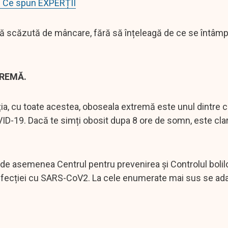
 Ce spun EXPERȚII
tă scăzută de mâncare, fără să înțeleagă de ce se întâmpl
REMĂ.
a, cu toate acestea, oboseala extremă este unul dintre c
D-19. Dacă te simți obosit dupa 8 ore de somn, este clar
 de asemenea Centrul pentru prevenirea și Controlul bolil
 infecției cu SARS-CoV2. La cele enumerate mai sus se ad