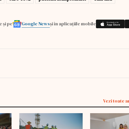
Google News
e și pe
și în aplicațiile mobile
Vezi toate a