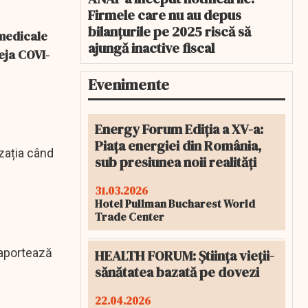
Firmele care nu au depus
bilanțurile pe 2025 riscă să
 medicale
ajungă inactive fiscal
eja COVI-
Evenimente
Energy Forum Ediția a XV-a:
Piața energiei din România,
zația când
sub presiunea noii realități
31.03.2026
Hotel Pullman Bucharest World
Trade Center
raportează
HEALTH FORUM: Știința vieții-
sănătatea bazată pe dovezi
22.04.2026