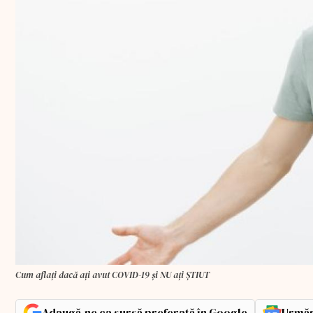
Cum aflați dacă ați avut COVID-19 și NU ați ȘTIUT
Adaugă-ne ca sursă preferată în Google
Urmăr