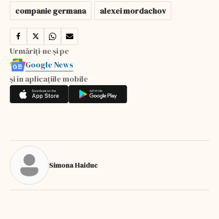
companie germana
alexei mordachov
Urmăriți-ne și pe
Google News
și în aplicațiile mobile
Simona Haiduc