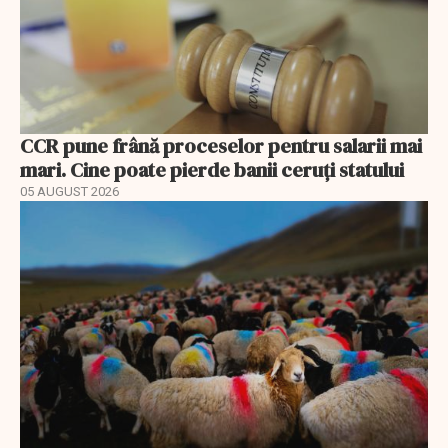
CCR pune frână proceselor pentru salarii mai
mari. Cine poate pierde banii ceruți statului
05 AUGUST 2026
EXCLUSIV