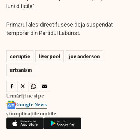
luni dificile”.
Primarul ales direct fusese deja suspendat
temporar din Partidul Laburist.
coruptie
liverpool
joe anderson
urbanism
Urmăriți-ne și pe
Google News
și în aplicațiile mobile