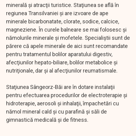
minerală şi atracţii turistice. Staţiunea se află în
regiunea Transilvaniei şi are izvoare de ape
minerale bicarbonatate, clorate, sodice, calcice,
magneziene. În curele balneare se mai folosesc şi
nămolurile minerale şi mofetele. Specialiştii sunt de
părere că apele minerale de aici sunt recomandate
pentru tratamentul bolilor aparatului digestiv,
afecţiunilor hepato-biliare, bolilor metabolice şi
nutriţionale, dar şi al afecţiunilor reumatismale.
Staţiunea Sângeorz-Băi are în dotare instalaţii
pentru efectuarea procedurilor de electroterapie şi
hidroterapie, aerosoli şi inhalaţii, împachetări cu
nămol mineral cald şi cu parafină şi săli de
gimnastică medicală şi de fitness.