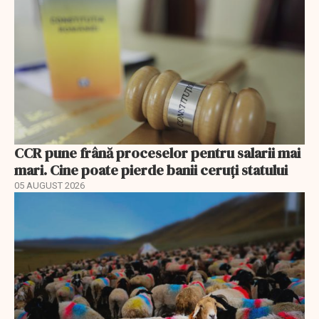
CCR pune frână proceselor pentru salarii mai
mari. Cine poate pierde banii ceruți statului
05 AUGUST 2026
EXCLUSIV