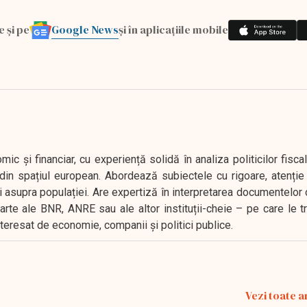
Google News
e și pe
și în aplicațiile mobile
 și financiar, cu experiență solidă în analiza politicilor fiscal
in spațiul european. Abordează subiectele cu rigoare, atenție l
i asupra populației. Are expertiză în interpretarea documentelor 
oarte ale BNR, ANRE sau ale altor instituții-cheie – pe care le 
interesat de economie, companii și politici publice.
Vezi toate a