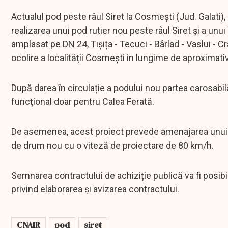
Actualul pod peste râul Siret la Cosmești (Jud. Galati),
realizarea unui pod rutier nou peste râul Siret și a unu
amplasat pe DN 24, Tișița - Tecuci - Bârlad - Vaslui - Cr
ocolire a localității Cosmești in lungime de aproximati
După darea în circulație a podului nou partea carosabi
funcțional doar pentru Calea Ferată.
De asemenea, acest proiect prevede amenajarea unui p
de drum nou cu o viteză de proiectare de 80 km/h.
Semnarea contractului de achiziție publică va fi posibil
privind elaborarea și avizarea contractului.
CNAIR
pod
siret