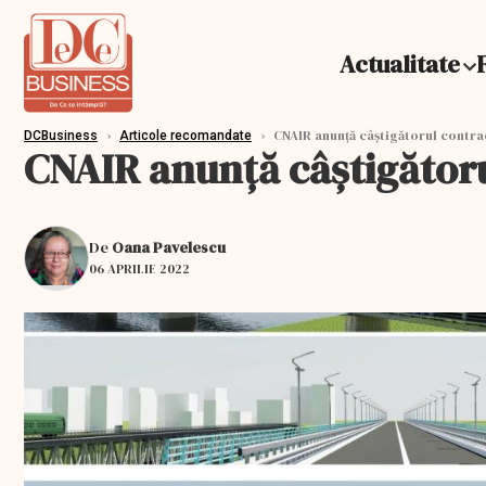
Actualitate
›
›
CNAIR anunță câștigătorul contrac
DCBusiness
Articole recomandate
CNAIR anunță câștigătoru
De
Oana Pavelescu
06 APRILIE 2022