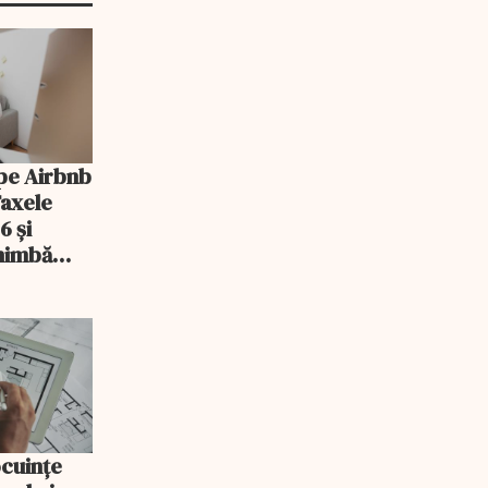
pe Airbnb
Taxele
6 și
chimbă
ocuințe