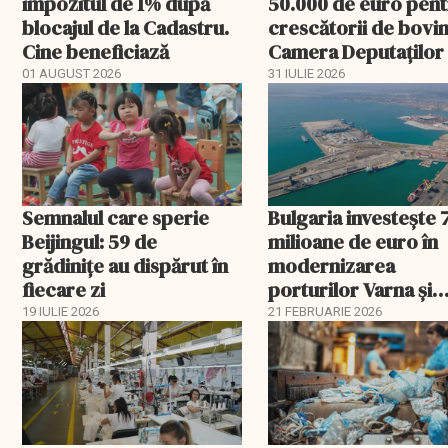
impozitul de 1% după
50.000 de euro pen
blocajul de la Cadastru.
crescătorii de bovin
Cine beneficiază
Camera Deputaților
aprobat schema
01 AUGUST 2026
31 IULIE 2026
Semnalul care sperie
Bulgaria investește 
Beijingul: 59 de
milioane de euro în
grădinițe au dispărut în
modernizarea
fiecare zi
porturilor Varna și
Burgas
19 IULIE 2026
21 FEBRUARIE 2026