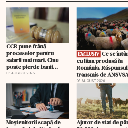
EXCLUSIV
CCR pune frână
proceselor pentru
Ce se întâmplă
EXCLUSIV
salarii mai mari. Cine
cu lâna produsă în
poate pierde banii
România. Răspunsul
ceruți statului
transmis de ANSVS
05 AUGUST 2026
03 AUGUST 2026
Moștenitorii scapă de
Ajutor de stat de pâ