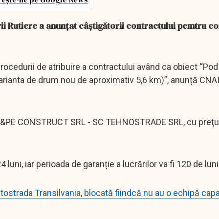
i Rutiere a anunțat câștigătorii contractului pemtru c
procedurii de atribuire a contractului având ca obiect “Pod
arianta de drum nou de aproximativ 5,6 km)”, anunță CNAI
 SA&PE CONSTRUCT SRL - SC TEHNOSTRADE SRL, cu preţu
luni, iar perioada de garanție a lucrărilor va fi 120 de luni
tostrada Transilvania, blocată fiindcă nu au o echipă capa