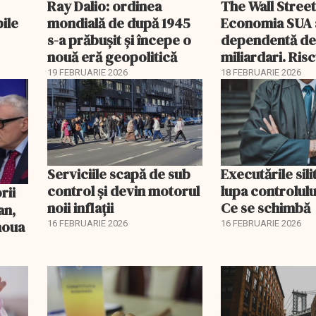
Ray Dalio: ordinea
The Wall Street
bile
mondială de după 1945
Economia SUA 
s-a prăbușit și începe o
dependentă d
nouă eră geopolitică
miliardari. Ris
pentru burse ș
19 FEBRUARIE 2026
18 FEBRUARIE 2026
Serviciile scapă de sub
Executările sili
control și devin motorul
lupa controlului
noii inflații
Ce se schimbă
an,
 noua
16 FEBRUARIE 2026
16 FEBRUARIE 2026