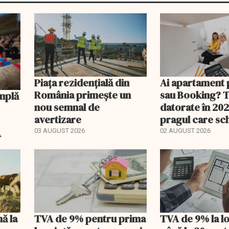
Piața rezidențială din
Ai apartament 
România primește un
sau Booking? 
nou semnal de
datorate în 202
avertizare
pragul care s
regimul fiscal
A
03 AUGUST 2026
02 AUGUST 2026
nă la
TVA de 9% pentru prima
TVA de 9% la l