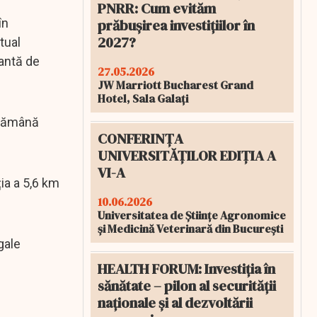
PNRR: Cum evităm
prăbușirea investițiilor în
în
2027?
tual
iantă de
27.05.2026
JW Marriott Bucharest Grand
Hotel, Sala Galați
 rămână
CONFERINȚA
UNIVERSITĂȚILOR EDIȚIA A
VI-A
ia a 5,6 km
10.06.2026
Universitatea de Științe Agronomice
și Medicină Veterinară din București
gale
HEALTH FORUM: Investiția în
sănătate – pilon al securității
naționale și al dezvoltării