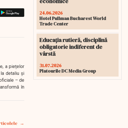
economice
24.06.2026
Hotel Pullman Bucharest World
Trade Center
Educația rutieră, disciplină
obligatorie indiferent de
vârstă
31.07.2026
e, a piețelor
Platourile DC Media Group
a detaliu și
oficiale – de
transformă în
rticolele