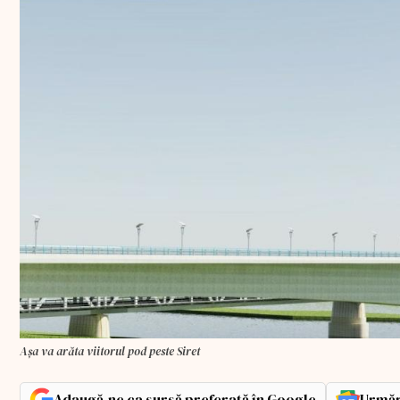
Așa va arăta viitorul pod peste Siret
Adaugă-ne ca sursă preferată în Google
Urmăr