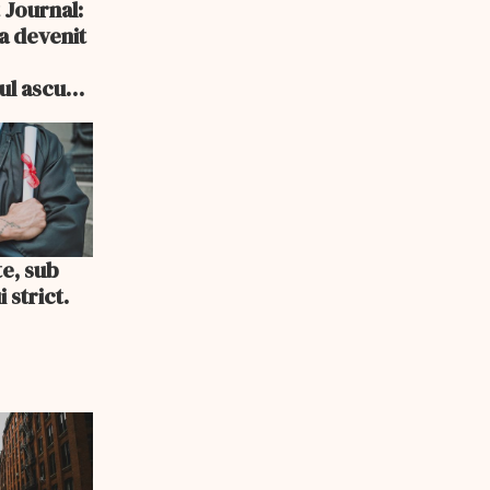
 Journal:
a devenit
e
cul ascuns
i consum
te, sub
 strict.