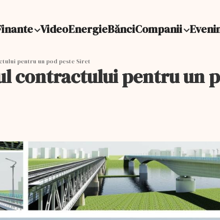
Finante
Video
Energie
Bănci
Companii
Eveni
tului pentru un pod peste Siret
l contractului pentru un p