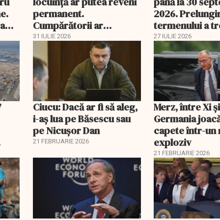
tru
locuință ar putea reveni
până la 30 sep
e.
permanent.
2026. Prelungi
 a
Cumpărătorii ar
termenului a t
economisi zeci de mii de
comisia din Pa
31 IULIE 2026
27 IULIE 2026
lei
7
Ciucu: Dacă ar fi să aleg,
Merz, între Xi 
i-aș lua pe Băsescu sau
Germania joacă
pe Nicușor Dan
capete într-u
exploziv
21 FEBRUARIE 2026
21 FEBRUARIE 2026