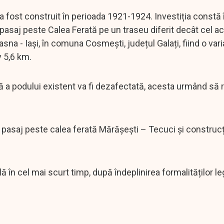
 a fost construit în perioada 1921-1924. Investiția constă 
i pasaj peste Calea Ferată pe un traseu diferit decât cel ac
asna - Iași, în comuna Cosmești, județul Galați, fiind o var
v 5,6 km.
lă a podului existent va fi dezafectată, acesta urmând să
asaj peste calea ferată Mărășești – Tecuci și construcț
ă în cel mai scurt timp, după îndeplinirea formalităților le