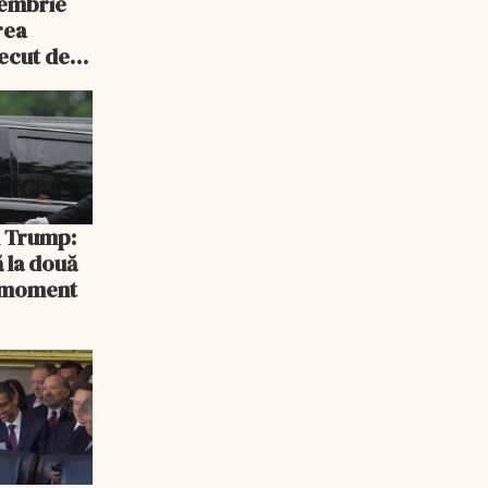
tembrie
rea
recut de
rlament
și Trump:
 la două
n moment