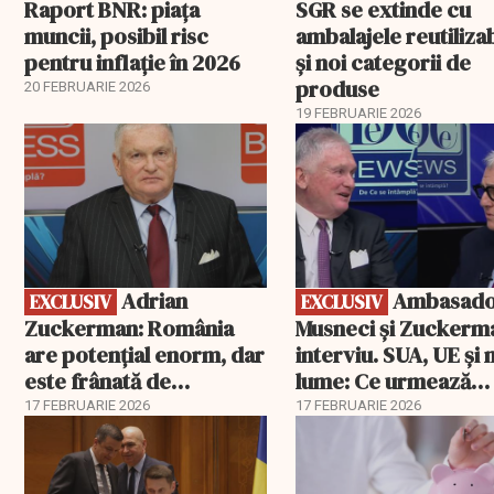
Raport BNR: piața
SGR se extinde cu
muncii, posibil risc
ambalajele reutiliza
pentru inflație în 2026
și noi categorii de
produse
20 FEBRUARIE 2026
19 FEBRUARIE 2026
EXCLUSIV
EXCLUSIV
Adrian
Ambasadorii
EXCLUSIV
EXCLUSIV
Zuckerman: România
Musneci și Zuckerm
are potențial enorm, dar
interviu. SUA, UE și
este frânată de
lume: Ce urmează
corupție, companii de
pentru România
17 FEBRUARIE 2026
17 FEBRUARIE 2026
stat și influența
propagandei ruse