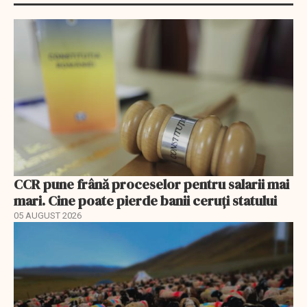
CCR pune frână proceselor pentru salarii mai
mari. Cine poate pierde banii ceruți statului
05 AUGUST 2026
EXCLUSIV