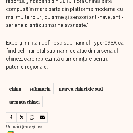
raportul. „Începând din 2019, flota Chinei este
compusă în mare parte din platforme moderne cu
mai multe roluri, cu arme și senzori anti-nave, anti-
aeriene și antisubmarine avansate.”
Experții militari definesc submarinul Type-093A ca
fiind cel mai letal submarin de atac din arsenalul
chinez, care reprezintă o amenințare pentru
puterile regionale.
china
submarin
marea chinei de sud
armata chinei
Urmăriți-ne și pe