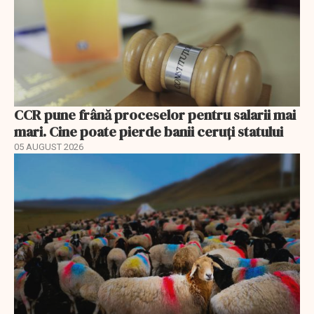
CCR pune frână proceselor pentru salarii mai
mari. Cine poate pierde banii ceruți statului
05 AUGUST 2026
EXCLUSIV