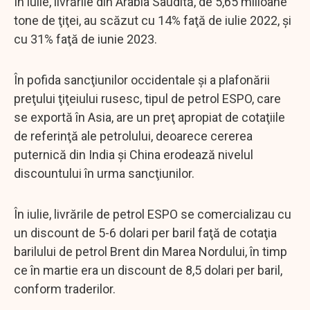
În iulie, livrările din Arabia Saudită, de 5,65 milioane
tone de ţiţei, au scăzut cu 14% faţă de iulie 2022, şi
cu 31% faţă de iunie 2023.
În pofida sancţiunilor occidentale şi a plafonării
preţului ţiţeiului rusesc, tipul de petrol ESPO, care
se exportă în Asia, are un preţ apropiat de cotaţiile
de referinţă ale petrolului, deoarece cererea
puternică din India şi China erodează nivelul
discountului în urma sancţiunilor.
În iulie, livrările de petrol ESPO se comercializau cu
un discount de 5-6 dolari per baril faţă de cotaţia
barilului de petrol Brent din Marea Nordului, în timp
ce în martie era un discount de 8,5 dolari per baril,
conform traderilor.