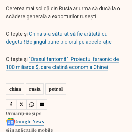
Cererea mai solidă din Rusia ar urma să ducă la o
scădere generală a exporturilor ruseşti.
Citește și
China s-a săturat să fie arătată cu
degetul! Beijingul pune piciorul pe accelerație
Citește și
"Orașul fantomă": Proiectul faraonic de
100 miliarde $, care clatină economia Chinei
china
rusia
petrol
Urmăriți-ne și pe
Google News
și în aplicațiile mobile