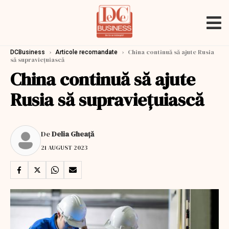
›
›
China continuă să ajute Rusia
DCBusiness
Articole recomandate
să supraviețuiască
China continuă să ajute
Rusia să supraviețuiască
De
Delia Gheață
21 AUGUST 2023