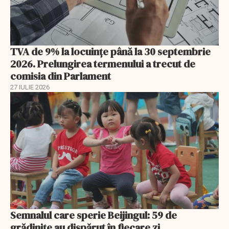
TVA de 9% la locuințe până la 30 septembrie
2026. Prelungirea termenului a trecut de
comisia din Parlament
27 IULIE 2026
Semnalul care sperie Beijingul: 59 de
grădinițe au dispărut în fiecare zi