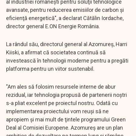
al industriei româneşti pentru soluţii tehnologice
avansate, pentru reducerea emisiilor de carbon şi
eficienţă energetică", a declarat Cătălin Iordache,
director general E.ON Energie România.
La rândul său, directorul general al Azomureş, Harri
Kiiski, a afirmat că societatea continuă să
investească în tehnologii moderne pentru a pregăti
platforma pentru un viitor sustenabil.
"Am ales să folosim resursele interne de abur
rezidual, iar tehnologia propusă de partenerii noştri
s-a pliat excelent pe proiectul nostru. Odată cu
implementarea proiectului vom reuşi să ne
apropiem şi mai mult de ţintele programului Green
Deal al Comisiei Europene. Azomureş are un plan
ambiţios de dezvoltare pe termen lung şi rămâne