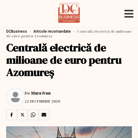
›
›
Centrală electrică de milioane
DCBusiness
Articole recomandate
de euro pentru Azomureş
Centrală electrică de
milioane de euro pentru
Azomureş
De
Mara Ivan
22 DECEMBRIE 2020