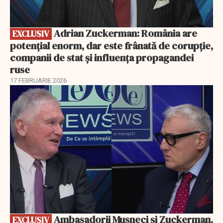
Adrian Zuckerman: România are
EXCLUSIV
potențial enorm, dar este frânată de corupție,
companii de stat și influența propagandei
ruse
17 FEBRUARIE 2026
EXCLUSIV
Ambasadorii Musneci și Zuckerman,
EXCLUSIV