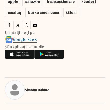
apple
amazon
tranzactionare
scaderi
nasdaq
bursa americana
titluri
Urmăriți-ne și pe
Google News
și în aplicațiile mobile
Simona Haiduc