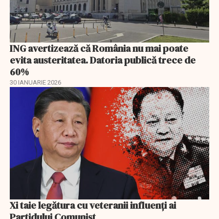
ING avertizează că România nu mai poate
evita austeritatea. Datoria publică trece de
60%
30 IANUARIE 2026
Xi taie legătura cu veteranii influenți ai
Partidului Comunist