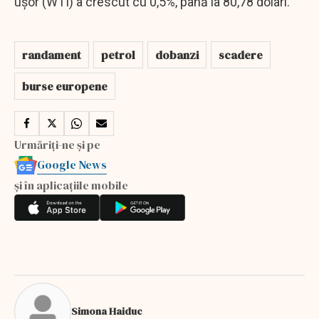
ușor (WTI) a crescut cu 0,5%, până la 80,78 dolari.
randament
petrol
dobanzi
scadere
burse europene
Urmăriți-ne și pe
Google News
și în aplicațiile mobile
Simona Haiduc