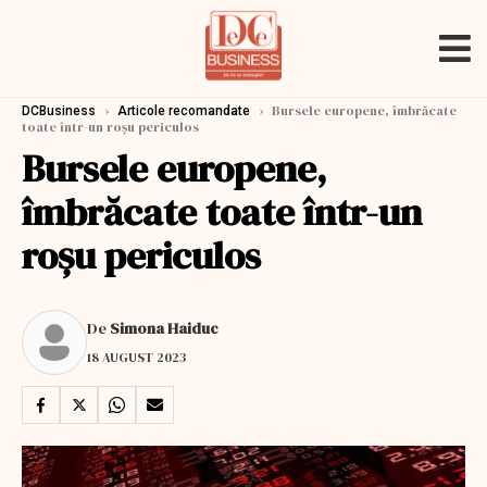
›
›
Bursele europene, îmbrăcate
DCBusiness
Articole recomandate
toate într-un roșu periculos
Bursele europene,
îmbrăcate toate într-un
roșu periculos
De
Simona Haiduc
18 AUGUST 2023