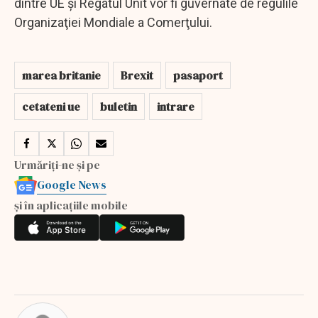
dintre UE şi Regatul Unit vor fi guvernate de regulile
Organizaţiei Mondiale a Comerţului.
marea britanie
Brexit
pasaport
cetateni ue
buletin
intrare
Urmăriți-ne și pe
Google News
și în aplicațiile mobile