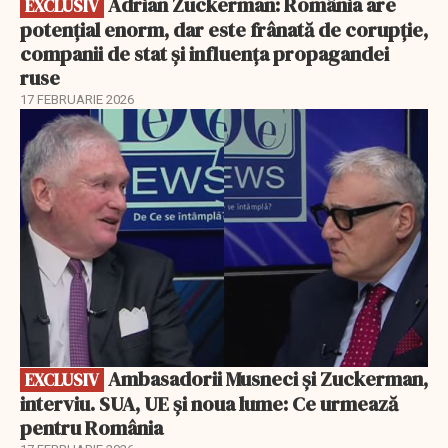
Adrian Zuckerman: România are
EXCLUSIV
potențial enorm, dar este frânată de corupție,
companii de stat și influența propagandei
ruse
17 FEBRUARIE 2026
EXCLUSIV
Ambasadorii Musneci și Zuckerman,
EXCLUSIV
interviu. SUA, UE și noua lume: Ce urmează
pentru România