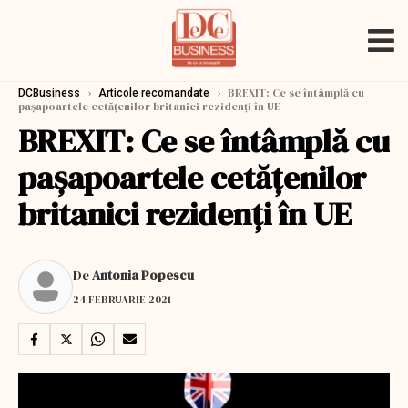
›
›
BREXIT: Ce se întâmplă cu
DCBusiness
Articole recomandate
pașapoartele cetățenilor britanici rezidenți în UE
BREXIT: Ce se întâmplă cu
pașapoartele cetățenilor
britanici rezidenți în UE
De
Antonia Popescu
24 FEBRUARIE 2021