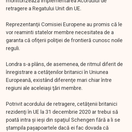
monitorizează implementarea Acordului de
retragere a Regatului Unit din UE.
Reprezentanţii Comisiei Europene au promis că le
vor reaminti statelor membre necesitatea de a
garanta că ofiţerii poliţiei de frontieră cunosc noile
reguli.
Londra s-a plâns, de asemenea, de ritmul diferit de
înregistrare a cetăţenilor britanici în Uniunea
Europeană, existând diferenţe mari chiar între
regiuni ale aceleiaşi ţări membre.
Potrivit acordului de retragere, cetăţenii britanici
rezidenţi în UE la 31 decembrie 2020 ar trebui să
poată intra şi ieşi din spaţiul Schengen fără a li se
ştampila paşapoartele dacă ei fac dovada că