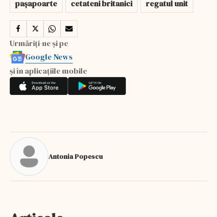
pașapoarte
cetateni britanici
regatul unit
Urmăriți-ne și pe
Google News
și în aplicațiile mobile
Antonia Popescu