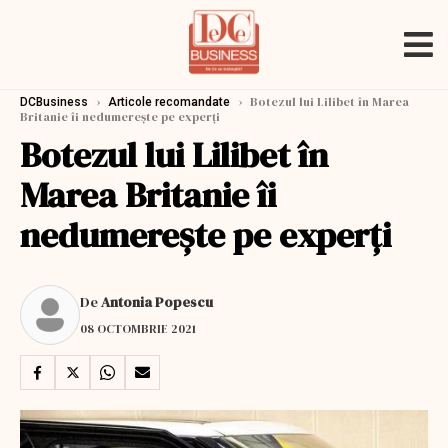
›
›
Botezul lui Lilibet în Marea
DCBusiness
Articole recomandate
Britanie îi nedumerește pe experți
Botezul lui Lilibet în
Marea Britanie îi
nedumerește pe experți
De
Antonia Popescu
08 OCTOMBRIE 2021