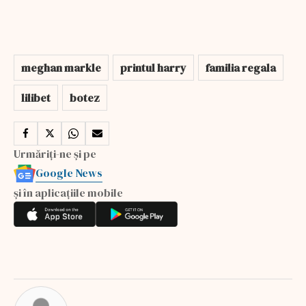
meghan markle
printul harry
familia regala
lilibet
botez
Urmăriți-ne și pe
Google News
și în aplicațiile mobile