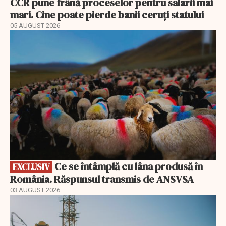
CCR pune frână proceselor pentru salarii mai
mari. Cine poate pierde banii ceruți statului
05 AUGUST 2026
EXCLUSIV
Ce se întâmplă cu lâna produsă în
EXCLUSIV
România. Răspunsul transmis de ANSVSA
03 AUGUST 2026